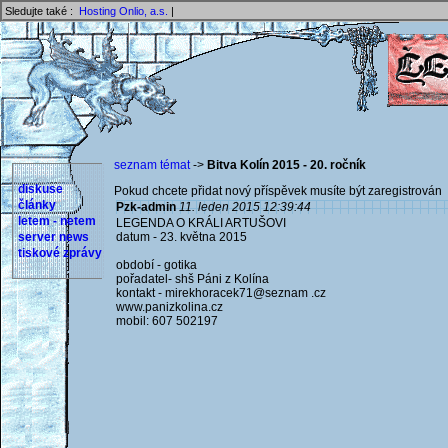
Sledujte také :
Hosting Onlio, a.s.
|
seznam témat
->
Bitva Kolín 2015 - 20. ročník
diskuse
Pokud chcete přidat nový příspěvek musíte být zaregistrován 
články
Pzk-admin
11. leden 2015 12:39:44
letem - netem
LEGENDA O KRÁLI ARTUŠOVI
server news
datum - 23. května 2015
tiskové zprávy
období - gotika
pořadatel- shš Páni z Kolína
kontakt - mirekhoracek71@seznam .cz
www.panizkolina.cz
mobil: 607 502197