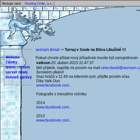
Sledujte také :
Hosting Onlio, a.s.
|
seznam témat
->
Turnaj v Soule na Bitva Libušíně !!!
diskuse
Pokud chcete přidat nový příspěvek musíte být zaregistrován 
články
valkoun
20. duben 2015 11:47:37
letem - netem
Milí přátelé, napište mi prosím na mail
uher.david@seznam.c
server news
ženském utkání!
Sraz hráčů v 11:40 na bitevním poli, přijďte prosím včas.
tiskové zprávy
Díky Valk Oun
www.facebook.com...
Fotografie z minulého ročníku
2014
www.facebook.com...
2012
www.facebook.com...