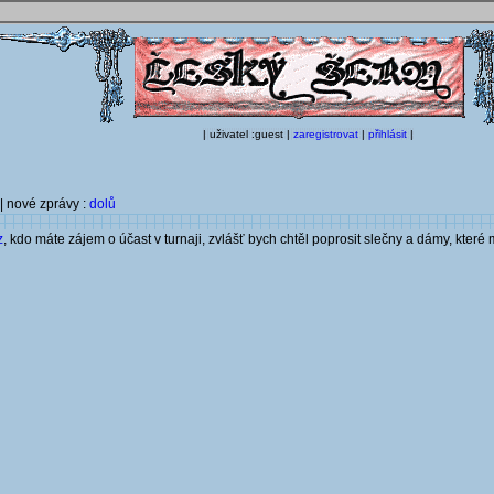
| uživatel :guest |
zaregistrovat
|
přihlásit
|
| nové zprávy :
dolů
z
, kdo máte zájem o účast v turnaji, zvlášť bych chtěl poprosit slečny a dámy, které m