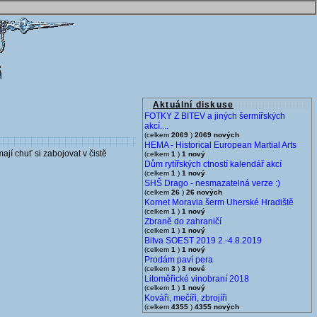
Aktuální diskuse
FOTKY Z BITEV a jiných šermířských
akcí....
(celkem
2069
)
2069 nových
HEMA - Historical European Martial Arts
ají chuť si zabojovat v čistě
(celkem
1
)
1 nový
Dům rytířských ctností kalendář akcí
(celkem
1
)
1 nový
SHŠ Drago - nesmazatelná verze :)
(celkem
26
)
26 nových
Kornet Moravia šerm Uherské Hradiště
(celkem
1
)
1 nový
Zbraně do zahraničí
(celkem
1
)
1 nový
Bitva SOEST 2019 2.-4.8.2019
(celkem
1
)
1 nový
Prodám paví pera
(celkem
3
)
3 nové
Litoměřické vinobraní 2018
(celkem
1
)
1 nový
Kováři, mečíři, zbrojíři
(celkem
4355
)
4355 nových