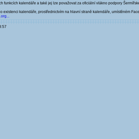
h funkcích kalendáře a také jej lze považovat za oficiální vlákno podpory Šermířs
 o existenci kalendáře, prostřednictvím na hlavní straně kalendáře, umístěném Fac
org...
8:57