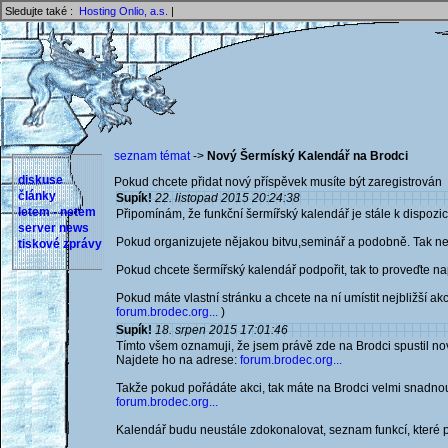
Sledujte také :
Hosting Onlio, a.s.
|
seznam témat
->
Nový Šermíský Kalendář na Brodci
diskuse
Pokud chcete přidat nový příspěvek musíte být zaregistrován 
články
Supík!
22. listopad 2015 20:24:38
letem - netem
Připomínám, že funkční šermířský kalendář je stále k dispozic
server news
Pokud organizujete nějakou bitvu,seminář a podobně. Tak nev
tiskové zprávy
Pokud chcete šermířský kalendář podpořit, tak to proveďte nap
Pokud máte vlastní stránku a chcete na ní umístit nejbližší ak
forum.brodec.org...
)
Supík!
18. srpen 2015 17:01:46
Tímto všem oznamuji, že jsem právě zde na Brodci spustil no
Najdete ho na adrese:
forum.brodec.org...
Takže pokud pořádáte akci, tak máte na Brodci velmi snadnou
forum.brodec.org...
Kalendář budu neustále zdokonalovat, seznam funkcí, které pos