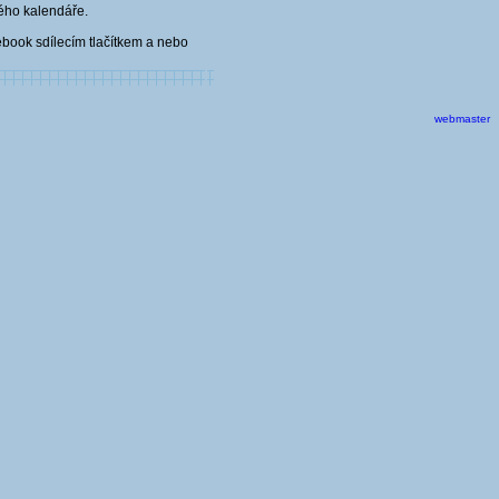
kého kalendáře.
ebook sdílecím tlačítkem a nebo
webmaster