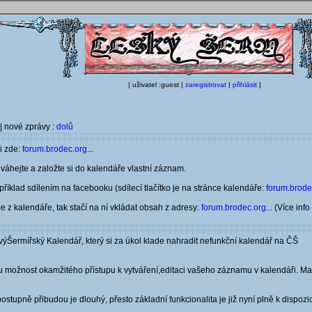
| uživatel :guest |
zaregistrovat
|
přihlásit
|
| nové zprávy :
dolů
i zde:
forum.brodec.org...
áhejte a založte si do kalendáře vlastní záznam.
říklad sdílením na facebooku (sdílecí tlačítko je na stránce kalendáře:
forum.brodec
ce z kalendáře, tak stačí na ní vkládat obsah z adresy:
forum.brodec.org...
(Více info
výŠermířský Kalendář, který si za úkol klade nahradit nefunkční kalendář na ČŠ
 možnost okamžitého přístupu k vytváření,editaci vašeho záznamu v kalendáři. Mal
tupně přibudou je dlouhý, přesto základní funkcionalita je již nyní plně k dispozi