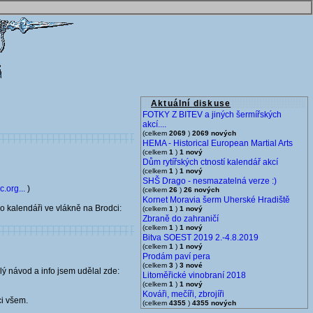
Aktuální diskuse
FOTKY Z BITEV a jiných šermířských
akcí....
(celkem
2069
)
2069 nových
HEMA - Historical European Martial Arts
(celkem
1
)
1 nový
Dům rytířských ctností kalendář akcí
(celkem
1
)
1 nový
SHŠ Drago - nesmazatelná verze :)
.org...
)
(celkem
26
)
26 nových
Kornet Moravia šerm Uherské Hradiště
 o kalendáři ve vlákně na Brodci:
(celkem
1
)
1 nový
Zbraně do zahraničí
(celkem
1
)
1 nový
Bitva SOEST 2019 2.-4.8.2019
(celkem
1
)
1 nový
Prodám paví pera
(celkem
3
)
3 nové
ý návod a info jsem udělal zde:
Litoměřické vinobraní 2018
(celkem
1
)
1 nový
Kováři, mečíři, zbrojíři
ci všem.
(celkem
4355
)
4355 nových