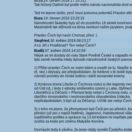
Boza(14. červen 2016 17:25:31) :
Tak řečený Dalimil byl podle mého nárotu nacionalista dost velke
Teď mi teprve došlo, proč musí polovina potomků Praotce děla
Boza
14. červen 2016 15:25:31
Národnostní škatulky byly až do pozdního 18 století /osvícens
Maximálně tak stížnosti na téma nemluví naším jazykem, jinak
Praotec Čech byl navíc Chorvat, přeci :)
Siegfried
30. květen 2016 08:23:17
A co Jiří z Poděbrad? Ten nebyl Čech?
Buděj
07. květen 2016 14:10:59
Nějak se mi dostaly do ruky Staré Pověsti České a napadlo mn
tato země neměla nikdy dynastii národnostně českých panovn
1) Přišel praotec Čech se svým lidem a usadil se tu. Nepíše s
(6. stol.) obývaly, ale předpokládám, že Keltové v té době by
národů pronikly do české kotliny i další slovanské kmeny.
2) Krokova dcera Libuše (z Čechova rodu) si dle legendy nec
od Ústí n/L.) tedy z etnicky smíšeného území u Labe, čtyř
Litoměřiců a Děčanů = Přemysl tedy nebyl z Čechova rodu, 
staršího slovanského i neslovanského obyvatelstva Ústecka. 
nepředpokládám, ti byli až za Děčany). Určitě ale nebyl Čec
3) z toho mi plyne, že přemyslovci byli Češi jen po přeslici, 
přeslici (už jen z napůl ředěné), Jagelonci, Habsburkové vůb
úspěšného politika a správce na 13 let králem mi nepřijde jako
zvolila za krále pro změnu Matyáše Korvína.
Docházím tedy k závěru, že jsme nikdy neměli Českého krále, 