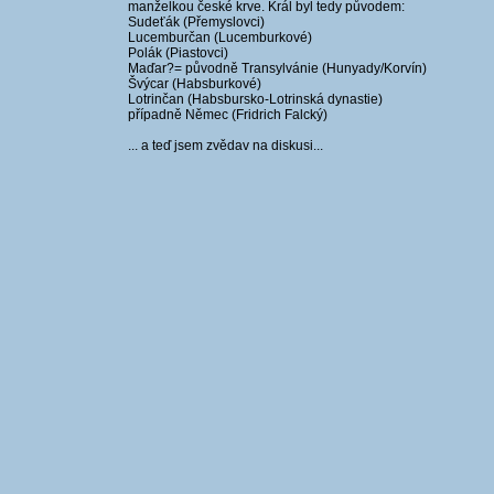
manželkou české krve. Král byl tedy původem:
Sudeťák (Přemyslovci)
Lucemburčan (Lucemburkové)
Polák (Piastovci)
Maďar?= původně Transylvánie (Hunyady/Korvín)
Švýcar (Habsburkové)
Lotrinčan (Habsbursko-Lotrinská dynastie)
případně Němec (Fridrich Falcký)
... a teď jsem zvědav na diskusi...