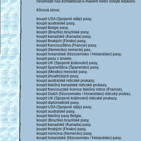
neváhejte nás kontaktovat e-mailem nebo volejte kdykoliv.
Klícová slova:
koupit USA (Spojené státy) pasy,
koupit australské pasy,
koupit Belgie pasy,
koupit (Brazílie) brazilské pasy,
koupit kanadské (Kanada) pasy,
koupit finských (Finsko) pasy,
koupit francouzština (Francie) pasy,
koupit (Nemecko) nemecký pas,
koupit holandské (Nizozemsko / Holandsko) pasy,
koupit pasy z Izraele,
koupit UK (Spojené království) pasy,
koupit španelština (Španelsko) pasy,
koupit (Mexiko) mexické pasy,
koupit jihoafrických pasy.
koupit australské ridicské prukazy,
koupit falešný kanadské ridicské prukazy,
koupit francouzské licence falešný ridice (Francie),
koupit Dutch (Nizozemsko / Holandsko) ridicský prukaz,
koupit UK (Spojené království) ridicské prukazy,
koupit diplomatické pasy,
koupit USA (Spojené státy) pasy,
koupit australské pasy,
koupit falešný pasy Belgie,
koupit (Brazílie) brazilské pasy,
koupit kanadské (Kanada) pasy,
koupit finských (Finsko) pasy,
koupit nemcina (Nemecko) pasy,
koupit holandské (Nizozemsko / Holandsko) pasy,