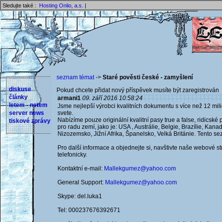
Sledujte také :
Hosting Onlio, a.s.
|
seznam témat
->
Staré pověsti české - zamyšlení
diskuse
Pokud chcete přidat nový příspěvek musíte být zaregistrován 
články
armani1
09. září 2016 10:58:24
letem - netem
Jsme nejlepší výrobci kvalitních dokumentu s více než 12 mil
server news
svete.
Nabízíme pouze originální kvalitní pasy true a false, ridicské p
tiskové zprávy
pro radu zemí, jako je: USA , Austrálie, Belgie, Brazílie, Kana
Nizozemsko, Jižní Afrika, Španelsko, Velká Británie. Tento s
Pro další informace a objednejte si, navštivte naše webové 
telefonicky.
Kontaktní e-mail:
Mallekgumez@yahoo.com
General Support:
Mallekgumez@yahoo.com
Skype: del.luka1
Tel: 000237676392671