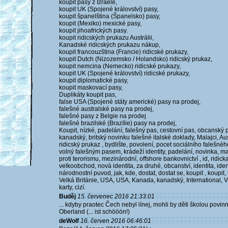
koupit pasy z Izraele,
koupit UK (Spojené království) pasy,
koupit španelština (Španelsko) pasy,
koupit (Mexiko) mexické pasy,
koupit jihoafrických pasy.
koupit ridicských prukazu Austrálii,
Kanadské ridicských prukazu nákup,
koupit francouzština (Francie) ridicské prukazy,
koupit Dutch (Nizozemsko / Holandsko) ridicský prukaz,
koupit nemcina (Nemecko) ridicské prukazy,
koupit UK (Spojené království) ridicské prukazy,
koupit diplomatické pasy,
koupit maskovací pasy,
Duplikáty koupit pas,
false USA (Spojené státy americké) pasy na prodej,
falešné australské pasy na prodej,
falešné pasy z Belgie na prodej
falešné brazilské (Brazílie) pasy na prodej,
Koupit, nízké, padelání, falešný pas, cestovní pas, obcanský pr
kanadský, britský novinku falešné italské doklady, Malajci, Austr
ridicský prukaz , bydlište, povolení, pocet sociálního falešné
volný falešným pasem, krádeží identity, padelání, novinka, ma
proti terorismu, mezinárodní, offshore bankovnictví , id, ridicka,
velkoobchod, nová identita, za druhé, obcanství, identita, id
národnostní puvod, jak, kde, dostat, dostat se, koupit , koupit,
Velká Británie, USA, USA, Kanada, kanadský, International, Vis
karty, cizí.
Buděj
15. červenec 2016 21:33:01
... kdyby praotec Čech nebyl línej, mohli by děti školou povinn
Oberland (... ist schööön!)
deWolf
16. červen 2016 06:46:01