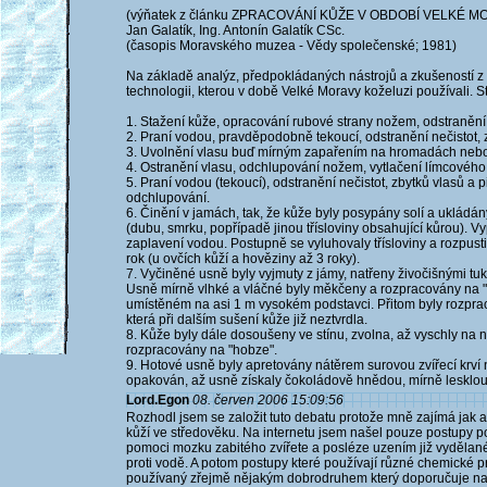
(výňatek z článku ZPRACOVÁNÍ KŮŽE V OBDOBÍ VELKÉ M
Jan Galatík, Ing. Antonín Galatík CSc.
(časopis Moravského muzea - Vědy společenské; 1981)
Na základě analýz, předpokládaných nástrojů a zkušeností z vý
technologii, kterou v době Velké Moravy koželuzi používali. St
1. Stažení kůže, opracování rubové strany nožem, odstraněn
2. Praní vodou, pravděpodobně tekoucí, odstranění nečistot, 
3. Uvolnění vlasu buď mírným zapařením na hromadách neb
4. Ostranění vlasu, odchlupování nožem, vytlačení límcového
5. Praní vodou (tekoucí), odstranění nečistot, zbytků vlasů a 
odchlupování.
6. Činění v jamách, tak, že kůže byly posypány solí a ukládá
(dubu, smrku, popřípadě jinou třísloviny obsahující kůrou). 
zaplavení vodou. Postupně se vyluhovaly třísloviny a rozpusti
rok (u ovčích kůží a hověziny až 3 roky).
7. Vyčiněné usně byly vyjmuty z jámy, natřeny živočišnými tu
Usně mírně vlhké a vláčné byly měkčeny a rozpracovány na "h
umístěném na asi 1 m vysokém podstavci. Přitom byly rozprac
která při dalším sušení kůže již neztvrdla.
8. Kůže byly dále dosoušeny ve stínu, zvolna, až vyschly na 
rozpracovány na "hobze".
9. Hotové usně byly apretovány nátěrem surovou zvířecí krví na
opakován, až usně získaly čokoládově hnědou, mírně lesklou
Lord.Egon
08. červen 2006 15:09:56
Rozhodl jsem se založit tuto debatu protože mně zajímá jak
kůží ve středověku. Na internetu jsem našel pouze postupy 
pomoci mozku zabitého zvířete a posléze uzením již vydělané
proti vodě. A potom postupy které používají různé chemické pr
používaný zřejmě nějakým dobrodruhem který doporučuje na