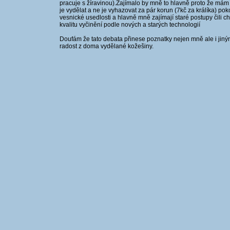
pracuje s žíravinou).Zajímalo by mně to hlavně proto že mám 
je vydělat a ne je vyhazovat za pár korun (7kč za králíka) p
vesnické usedlosti a hlavně mně zajímají staré postupy čili 
kvalitu vyčinění podle nových a starých technologií
Doufám že tato debata přinese poznatky nejen mně ale i jiným k
radost z doma vydělané kožešiny.