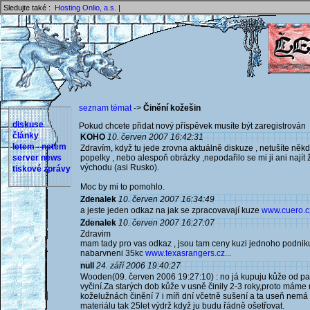
Sledujte také :
Hosting Onlio, a.s.
|
seznam témat
->
Činění kožešin
diskuse
Pokud chcete přidat nový příspěvek musíte být zaregistrován 
články
KOHO
10. červen 2007 16:42:31
letem - netem
Zdravím, když tu jede zrovna aktuálně diskuze , netušíte něk
server news
popelky , nebo alespoň obrázky ,nepodařilo se mi ji ani najít
východu (asi Rusko).
tiskové zprávy
Moc by mi to pomohlo.
Zdenalek
10. červen 2007 16:34:49
a jeste jeden odkaz na jak se zpracovavají kuze
www.cuero.cz
Zdenalek
10. červen 2007 16:27:07
Zdravim
mam tady pro vas odkaz , jsou tam ceny kuzi jednoho podniku,
nabarvneni 35kc
www.texasrangers.cz...
null
24. září 2006 19:40:27
Wooden(09. červen 2006 19:27:10) : no já kupuju kůže od pana
vyčiní.Za starých dob kůže v usně činily 2-3 roky,proto mám
koželužnách činění 7 i míň dní včetně sušení a ta useň nem
materiálu tak 25let výdrž když ju budu řádně ošetřovat.