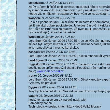
MaksMaso
24. září 2006 18:14:49
zdrávas šermíři čeští, chtěl bych se optat jestli něgdo neov
vysušenou králičí kůži a potřeboval bych jí nějakým způsobem d
něgdo víte o nějakém postupu byl bych vám velice zavázán...
Wooden
09. červen 2006 17:27:10
Co ale z jiného soudku. Já si kůže činím normílně sám doma, a
tak tě nějakej dobrej pocit přejde. Je to dost časově, i fyzick
činí kůže na Brněnsku za prachy? Já bych mu tu padesátku za t
bylo kvalitnější). Poradíte mi někdo?
Wooden
09. červen 2006 17:25:02
Lord.Egon(08. červen 2006 17:09:56) : co se týče těch gumov
můžeš být i otrlým mužem ,a pokud jich uděláš 5 naráz, tak t
to to nemusí být ani moc velkej dryják.
cossack
09. červen 2006 10:38:06
Lord.Egon(09. červen 2006 11:43:49) : Je to mnohokrát vyzk
Lord.Egon
09. červen 2006 09:43:49
Dygestoř(08. červen 2006 20:14:28) : Já jsem našel zatím jen
použití nebo spíše nepoužití chemie.Podotýkám že není mno
na to)
www.indiancorral.cz...
trener
09. červen 2006 08:48:21
Lord.Egon(08. červen 2006 17:09:56) : Dětský kroužek experi
"Výpravy do pravěku".
Dygestoř
08. červen 2006 18:14:28
Taky bych si to rád zkusil. Neexistuje jinej, trochu rychlejší, 
catany
08. červen 2006 17:21:18
hezké téma, na servru LH najdeš např. toto:
Pampalíny napsal -
Technologický postup činění kůží v době Velké Moravy