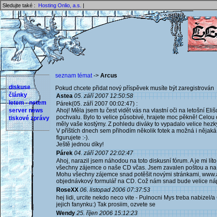
Sledujte také :
Hosting Onlio, a.s.
|
seznam témat
->
Arcus
diskuse
Pokud chcete přidat nový příspěvek musíte být zaregistrován 
články
Astea
05. září 2007 12:50:58
letem - netem
Párek(05. září 2007 00:02:47) :
server news
Ahoj! Měla jsem tu čest vidět vás na vlastní oči na letošní 
pochvalu. Bylo to velice působivé, hrajete moc pěkně! Celou 
tiskové zprávy
měly vaše kostýmy. Z pohledu diváky to vypadalo velice hezk
V příštích dnech sem přihodím několik fotek a možná i nějaká v
figurujete :-).
Ještě jednou díky!
Párek
04. září 2007 22:02:47
Ahoj, narazil jsem náhodou na toto diskusní fórum. A je mi lít
všechny zájemce o naše CD včas. Jsem zavalen poštou a na 
Mohu všechny zájemce snad potěšit novými stránkami, www.ar
objednávkový formulář na CD. Což nám snad bude velice ná
RoseXX
06. listopad 2006 07:37:53
hej lidi, urcite nekdo neco vite - Pulnocni Mys treba nabizel/
jejich fanynku:) Tak prosiim, ozvete se
Wendy
25. říjen 2006 15:12:23