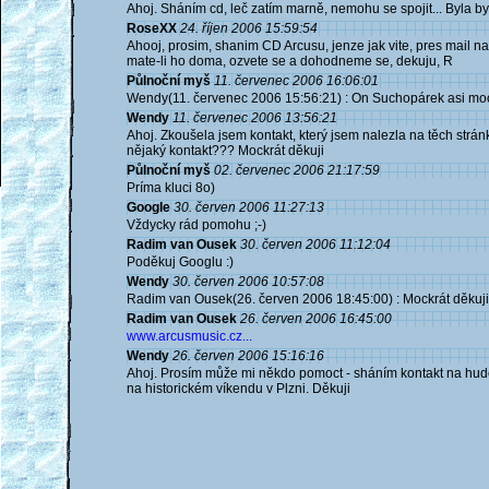
Ahoj. Sháním cd, leč zatím marně, nemohu se spojit... Byla 
RoseXX
24. říjen 2006 15:59:54
Ahooj, prosim, shanim CD Arcusu, jenze jak vite, pres mail n
mate-li ho doma, ozvete se a dohodneme se, dekuju, R
Půlnoční myš
11. červenec 2006 16:06:01
Wendy(11. červenec 2006 15:56:21) : On Suchopárek asi moc 
Wendy
11. červenec 2006 13:56:21
Ahoj. Zkoušela jsem kontakt, který jsem nalezla na těch str
nějaký kontakt??? Mockrát děkuji
Půlnoční myš
02. červenec 2006 21:17:59
Príma kluci 8o)
Google
30. červen 2006 11:27:13
Vždycky rád pomohu ;-)
Radim van Ousek
30. červen 2006 11:12:04
Poděkuj Googlu :)
Wendy
30. červen 2006 10:57:08
Radim van Ousek(26. červen 2006 18:45:00) : Mockrát děkuji
Radim van Ousek
26. červen 2006 16:45:00
www.arcusmusic.cz...
Wendy
26. červen 2006 15:16:16
Ahoj. Prosím může mi někdo pomoct - sháním kontakt na hud
na historickém víkendu v Plzni. Děkuji