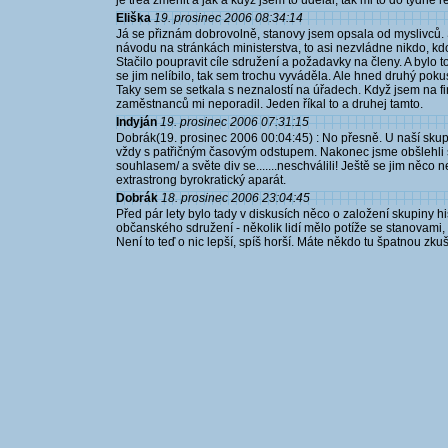
je třea změnit a jak a když jsem to udělal, tak mi to do týdne re
Eliška
19. prosinec 2006 08:34:14
Já se přiznám dobrovolně, stanovy jsem opsala od myslivců.
návodu na stránkách ministerstva, to asi nezvládne nikdo, kdo
Stačilo poupravit cíle sdružení a požadavky na členy. A bylo to
se jim nelíbilo, tak sem trochu vyváděla. Ale hned druhý poku
Taky sem se setkala s neznalostí na úřadech. Když jsem na fin
zaměstnanců mi neporadil. Jeden říkal to a druhej tamto.
Indyján
19. prosinec 2006 07:31:15
Dobrák(19. prosinec 2006 00:04:45) : No přesně. U naší skupi
vždy s patřičným časovým odstupem. Nakonec jsme obšlehli st
souhlasem/ a světe div se.......neschválili! Ještě se jim něco 
extrastrong byrokratický aparát.
Dobrák
18. prosinec 2006 23:04:45
Před pár lety bylo tady v diskusích něco o založení skupiny 
občanského sdružení - několik lidí mělo potíže se stanovami, kt
Není to teď o nic lepší, spíš horší. Máte někdo tu špatnou zkuše