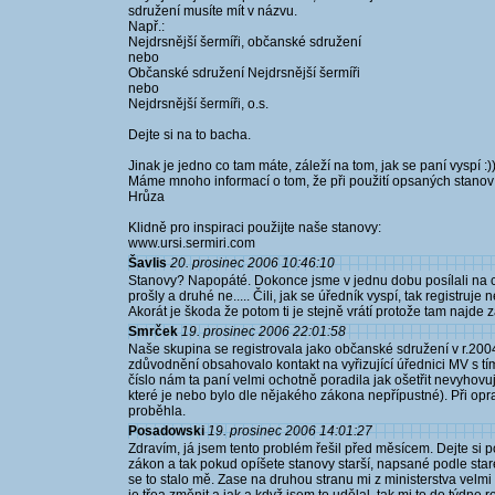
sdružení musíte mít v názvu.
Např.:
Nejdrsnější šermíři, občanské sdružení
nebo
Občanské sdružení Nejdrsnější šermíři
nebo
Nejdrsnější šermíři, o.s.
Dejte si na to bacha.
Jinak je jedno co tam máte, záleží na tom, jak se paní vyspí :))
Máme mnoho informací o tom, že při použití opsaných stanov
Hrůza
Klidně pro inspiraci použijte naše stanovy:
www.ursi.sermiri.com
Šavlis
20. prosinec 2006 10:46:10
Stanovy? Napopáté. Dokonce jsme v jednu dobu posílali na ch
prošly a druhé ne..... Čili, jak se úředník vyspí, tak registruje
Akorát je škoda že potom ti je stejně vrátí protože tam najde 
Smrček
19. prosinec 2006 22:01:58
Naše skupina se registrovala jako občanské sdružení v r.200
zdůvodnění obsahovalo kontakt na vyřizující úřednici MV s t
číslo nám ta paní velmi ochotně poradila jak ošetřit nevyhovu
které je nebo bylo dle nějakého zákona nepřípustné). Při op
proběhla.
Posadowski
19. prosinec 2006 14:01:27
Zdravím, já jsem tento problém řešil před měsícem. Dejte si p
zákon a tak pokud opíšete stanovy starší, napsané podle star
se to stalo mě. Zase na druhou stranu mi z ministerstva velmi