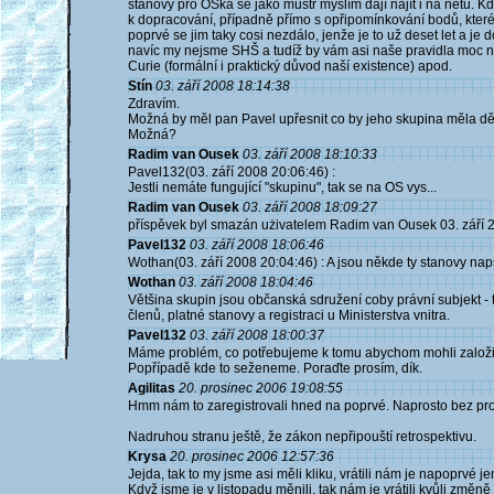
stanovy pro OSka se jako mustr myslím dají najít i na netu. 
k dopracování, případně přímo s opřipomínkování bodů, které s
poprvé se jim taky cosi nezdálo, jenže je to už deset let a je 
navíc my nejsme SHŠ a tudíž by vám asi naše pravidla moc ne
Curie (formální i praktický důvod naší existence) apod.
Stín
03. září 2008 18:14:38
Zdravím.
Možná by měl pan Pavel upřesnit co by jeho skupina měla dě
Možná?
Radim van Ousek
03. září 2008 18:10:33
Pavel132(03. září 2008 20:06:46) :
Jestli nemáte fungující "skupinu", tak se na OS vys...
Radim van Ousek
03. září 2008 18:09:27
příspěvek byl smazán użivatelem Radim van Ousek 03. září 
Pavel132
03. září 2008 18:06:46
Wothan(03. září 2008 20:04:46) : A jsou někde ty stanovy na
Wothan
03. září 2008 18:04:46
Většina skupin jsou občanská sdružení coby právní subjekt -
členů, platné stanovy a registraci u Ministerstva vnitra.
Pavel132
03. září 2008 18:00:37
Máme problém, co potřebujeme k tomu abychom mohli založi
Popřípadě kde to seženeme. Poraďte prosím, dík.
Agilitas
20. prosinec 2006 19:08:55
Hmm nám to zaregistrovali hned na poprvé. Naprosto bez pr
Nadruhou stranu ještě, že zákon nepřipouští retrospektivu.
Krysa
20. prosinec 2006 12:57:36
Jejda, tak to my jsme asi měli kliku, vrátili nám je napoprvé j
Když jsme je v listopadu měnili, tak nám je vrátili kvůli změn