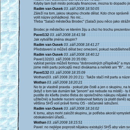
Kdyby tam byli misto policajtu financove, mozna to dopadlo ji
Radim van Ousek
03. září 2008 18:50:05
Záleží na tom, jakou skupinu chcete dělat. Kdo chce správně 
volit název pohádkový. No nic...
Třeba "Salači městečka Brodec" (Salači jsou něco jako strážn
Brodec je městečko ve kterém žiju a chci ho trochu prezentov
Pavel132
03. září 2008 18:41:58
Jak vytváříte jména skupin?
Radim van Ousek
03. září 2008 18:41:27
Představení si můžeš dělat bez omezení, pokud neobšlehneš 
Radim van Ousek
03. září 2008 18:40:12
Pavel132(03. září 2008 20:35:09) :
vybírat peníze můžeš formou "dobrovolných příspěvků" a mys
jsme měli partu policajtů mezi divákama a neřekli ani "fň"...
Pavel132
03. září 2008 18:35:09
Wothan(03. září 2008 20:20:21) : Takže stačí mít partu a název
Wothan
03. září 2008 18:20:21
No to je vlastně pravda - pokud jde čistě a jen o skupinu, na t
(když o tom tak dumám tak "jenom" asi nebude na místě) - tu b
pustíte do kšeftu (nebo třeba do společného nákupu nějaké nem
užitečné) a budete nuceni vystavovat faktury (a platit daně)
většina SHŠ volí právě formu OS - občanské sdružení.
Radim van Ousek
03. září 2008 18:16:02
K tomu, abys mohl založit skupinu, je potřeba akorát vymyslet
obskakování úřadů...
Wothan
03. září 2008 18:15:51
Pavel: no nejlépe poprosit nějakou existující SHŠ aby vám sv