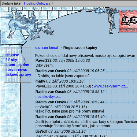
Sledujte také :
Hosting Onlio, a.s.
|
seznam témat
->
Registrace skupiny
diskuse
Pokud chcete přidat nový příspěvek musíte být zaregistrován 
články
Pavel132
03. září 2008 19:05:33
letem - netem
Díky všem.
server news
Radim van Ousek
03. září 2008 19:05:25
tiskové zprávy
:-D vidíš, na tohle jsem zapomněl.
mahy
03. září 2008 19:03:18
Pavel132(03. září 2008 20:41:58) :
www.ceskyserm.cz...
Radim van Ousek
03. září 2008 18:55:12
neziskovky.cz...
Radim van Ousek
03. září 2008 18:52:44
deWolf(03. září 2008 20:51:16) :
těžko říct, tohle jsou pro mě břehy mlhavé
Radim van Ousek
03. září 2008 18:51:40
Jestli jste úplní začátečníci, rádi si vás tady s kolegou Tom
prezentuje "historický šerm" tak , jak se nemá.
deWolf
03. září 2008 18:51:16
Radim van Ousek(03. září 2008 20:40:12) :