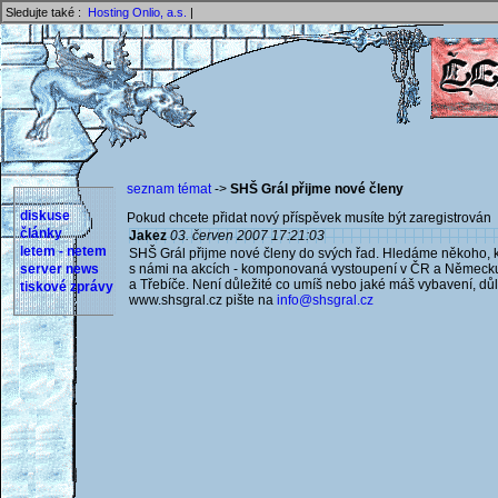
Sledujte také :
Hosting Onlio, a.s.
|
seznam témat
->
SHŠ Grál přijme nové členy
diskuse
Pokud chcete přidat nový příspěvek musíte být zaregistrován 
články
Jakez
03. červen 2007 17:21:03
letem - netem
SHŠ Grál přijme nové členy do svých řad. Hledáme někoho, k
server news
s námi na akcích - komponovaná vystoupení v ČR a Německu. 
a Třebíče. Není důležité co umíš nebo jaké máš vybavení, důle
tiskové zprávy
www.shsgral.cz pište na
info@shsgral.cz