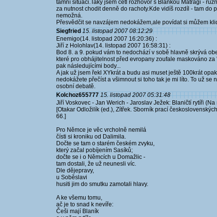
tamní situaci.Taky jsem četl rozhovor s Blankou Matragi - rů
za nutnost chodit denně do rachoty.Kde vidíš rozdíl - tam do
nemožná.
Přesvědčit se navzájem nedokážem,ale povídat si můžem kli
Siegfried
15. listopad 2007 08:12:29
Enemigo(14. listopad 2007 16:20:36) :
Jiří z Holohlav(14. listopad 2007 16:58:31) :
Bod 8. a 9. pokud vám to nedochází v sobě hlavně skrývá obez
které pro obhájitelnost před evropany zoufale maskováno za 
pak následujícími body...
A jak už jsem řekl XYkrát a budu asi muset ještě 100krát opak
nedokážete přečíst a všimnout si toho tak je mi líto. To už se n
osobní debatě.
Kolchoz655777
15. listopad 2007 05:31:48
Jiří Voskovec - Jan Werich - Jaroslav Ježek: Blaničtí rytíři (Na
[Otakar Odložilík (ed.), Zítřek. Sborník prací československý
66.]
Pro Němce je věc vrcholně nemilá
čísti si kroniku od Dalimila.
Dočte se tam o starém českém zvyku,
který začal pobíjením Sasíků;
dočte se i o Němcích u Domažlic -
tam dostali, že už neunesli víc.
Dle dějepravy,
u Soběslavi
husiti jim do smutku zamotali hlavy.
A ke všemu tomu,
ač je to snad k nevíře:
Češi mají Blaník