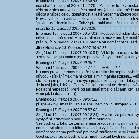
Enemigo
15. listopad 2007 10:38:43
mascha(15. listopad 2007 11:22:20) : Máš pravdu - Evropská
většina z nich narozdíl od těch muslimských musí kromě té mali
děcka a vůbec celou domácnost a ještě večer manželovi podržet 
Navíc bych se ohradil proti slovnímu spojení "musí mu podržet
"povinnost" docela baví... Takže předpokládám, že u muslimů t
mascha
15. listopad 2007 10:22:20
Enemigo(15. listopad 2007 09:57:02) : kdybych byl islámská 
někdo se o mně staral. A to že zatímco je muž v práci, v mešit
prádlo, jídlo, nádobí, děcka a vůbec celou domácnost a ještě
Jiří z Holohlav
15. listopad 2007 09:45:33
Siegfried(15. listopad 2007 09:40:54) : Viděl jsi toho opravdu
Jedna věc je ,jak vidíme jejich postavení my a druhá ,jak ony
Enemigo
15. listopad 2007 09:09:11
Wothan(14. listopad 2007 20:17:17) : I Ty Brute?:-)
Nu máš pravdu, nemyslím si, že byl muslimský nepřítel vybrán
důvodů - získání maximální kořisti s minimálním rizikem... Ve
etc. jsou jen pro masy daňových poplatníků, aby měli dobrý poc
Je to asi jako, když jel Cortez šířit křesťanství do Nového svět
Poslední nebezpečí, které od muslimů hrozilo západní civilizac
víme jak to dopadlo...:-))
Enemigo
15. listopad 2007 09:07:22
příspěvek byl smazán użivatelem Enemigo 15. listopad 2007
Enemigo
15. listopad 2007 08:57:02
Siegfried(15. listopad 2007 09:12:29) : Myslím, že při svém v
vyplývání jednotlivých bodů použité autorem.
Vše vychází z toho, že žena nemusí pracovat a muž ji musí um
nemusí, většinou to nedělá nu a z toho vychází to, že pokud
domácnosti nemá potřebné praktické zkušenosti, díky čemuž m
Opět opakuji, že já bych to bral hned - pokud bych nemusel pr