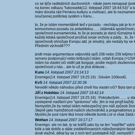
co se týče radikálních duchovních - nikde jsem nenapsal (pok
na konec odkazu "lubossekk(12. listopad 2007 18:44:53)" a tam
mám docela rád Perskou kulturu a civilisaci, ale to nezname
současnej politickej systém v Íránu...
to, že je islám momentálně teď v pozadu - nechápu jak je to m
komunismus pozadu za antarktidou... ... islámská společnost
společnost euroamerická, to že je pozadu je daný různejma f
každá lidská společnost prožívá svoje vrcholy a pády... to, ž
spoečnosti ohrožuje Evropu atd. je smutný, ale nedaly by se 
Předním východě???
jestli moje argumentace odpovídá spíš 20ti nebo 25ti letýmu tý
servery podporující nebo kritizující islám, vztah Evropa (+USA
islám na vlastní oči viděl jak funguje, podle mojich zkušenn
společnost u nás... ale to už je jiná diskuse...
Kuno
14. listopad 2007 23:14:13
Enemigo(14. listopad 2007 19:25:16) : Dávám 100bodů.
KvS
14. listopad 2007 22:30:36
Neviděl někdo náhodou před chvílí Na vlastní oči? Byla tam 
Jiří z Holohlav
14. listopad 2007 19:42:14
Enemigo(14. listopad 2007 19:25:16) : Pokrytectvím ....... u s
zaslepené nadšení pro "správnou" věc ,tím si má projít každý - ří
Nemyslím,že by nebyl islám nebezpečný pro náš způsob živo
Stejně jako hamiždnost našich obchodníků a pragmatismus po
Myslím,že pod námi tiká hned několik bomb.Lid si však žádá c
Wothan
14. listopad 2007 19:17:17
Enemigo: ale no tak, ty se tváříš jako by se ten "nepřítel" v
tolik a tak dobře a stále zviditelňovaných náboženských fanati
dosti vlažně, dělal by se z nich terč podstatně hůř, nemyslíš?