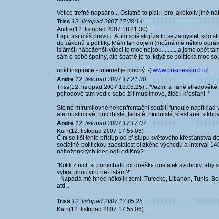
Velice trefně napsáno... Ostatně to platí i pro jakékoliv jiné ná
Triss
12. listopad 2007 17:28:14
Andre(12. listopad 2007 18:21:30) :
Fajn, asi máš pravdu. A tím spíš stojí za to se zamyslet, kdo s
do zákonů a politiky. Mám ten dojem (možná mě někdo opraví, 
islámští náboženští vůdci to moc nejsou...........a jsme opět t
sám o sobě špatný, ale špatné je to, když se politická moc s
opět inspirace - internet je mocný :-)
www.businessinfo.cz...
Andre
12. listopad 2007 17:21:30
Triss(12. listopad 2007 18:05:25) : "Vezmi si raně středově
pohodově tam vedle sebe žili muslimové, židé i křesťani. "
Stejné mírumilovné nekonfrontační soužití funguje například v
ale muslimové, buddhisté, taoisté, hinduisté, křesťané, sikho
Andre
12. listopad 2007 17:17:07
Kain(12. listopad 2007 17:55:06) :
Čím se liší tento přístup od přístupu světového křesťanstva
sociálně-politickou zaostalost blízkého východu a interval 14
náboženských ideologií odlišný?
"Kolik z nich si ponechalo do dneška dostatek svobody, aby 
vybrat jinou víru než islám?"
- Napadá mě hned několik zemí: Turecko, Libanon, Tunis, Bos
atd...
Triss
12. listopad 2007 17:05:25
Kain(12. listopad 2007 17:55:06) :