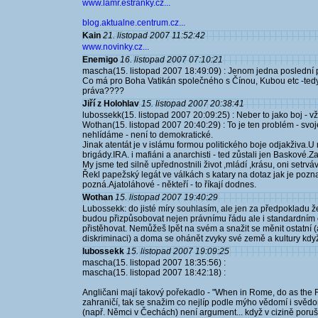
www.lamr.estranky.cz...
blog.aktualne.centrum.cz...
Kain
21. listopad 2007 11:52:42
www.novinky.cz...
Enemigo
16. listopad 2007 07:10:21
mascha(15. listopad 2007 18:49:09) : Jenom jedna poslední
Co má pro Boha Vatikán společného s Čínou, Kubou etc -tedy 
práva????
Jiří z Holohlav
15. listopad 2007 20:38:41
lubossekk(15. listopad 2007 20:09:25) : Neber to jako boj - v
Wothan(15. listopad 2007 20:40:29) : To je ten problém - svo
nehlídáme - není to demokratické.
Jinak atentát je v islámu formou politického boje odjakživa.U 
brigády.IRA. i mafiáni a anarchisti - ted zůstali jen Baskové.Z
My jsme ted silně upřednostnili život ,mládí ,krásu, oni setrv
Řekl papežský legát ve válkách s katary na dotaz jak je pozna
pozná.Ajatoláhové - někteří - to říkají dodnes.
Wothan
15. listopad 2007 19:40:29
Lubossekk: do jisté míry souhlasím, ale jen za předpokladu že 
budou přizpůsobovat nejen právnímu řádu ale i standardním 
přistěhovat. Nemůžeš lpět na svém a snažit se měnit ostatní 
diskriminaci) a doma se ohánět zvyky své země a kultury když 
lubossekk
15. listopad 2007 19:09:25
mascha(15. listopad 2007 18:35:56) :
mascha(15. listopad 2007 18:42:18) :
Angličani mají takový pořekadlo - "When in Rome, do as the Ro
zahraničí, tak se snažim co nejlíp podle mýho vědomí i svědomí
(např. Němci v Čechách) není argument... když v cizině poruš