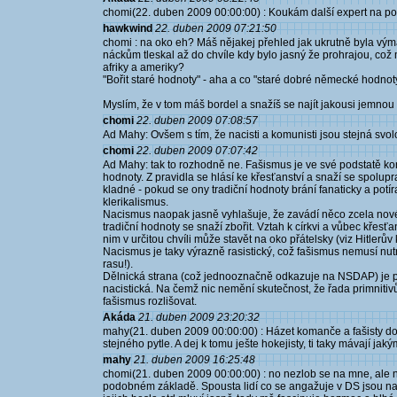
chomi(22. duben 2009 00:00:00) : Koukám další expert na pol
hawkwind
22. duben 2009 07:21:50
chomi : na oko eh? Máš nějakej přehled jak ukrutně byla výma
náckům tleskal až do chvíle kdy bylo jasný že prohrajou, což 
afriky a ameriky?
"Bořit staré hodnoty" - aha a co "staré dobré německé hodnoty
Myslím, že v tom máš bordel a snažíš se najít jakousi jemnou
chomi
22. duben 2009 07:08:57
Ad Mahy: Ovšem s tím, že nacisti a komunisti jsou stejná svol
chomi
22. duben 2009 07:07:42
Ad Mahy: tak to rozhodně ne. Fašismus je ve své podstatě kons
hodnoty. Z pravidla se hlásí ke křesťanství a snaží se spolu
kladné - pokud se ony tradiční hodnoty brání fanaticky a potír
klerikalismus.
Nacismus naopak jasně vyhlašuje, že zavádí něco zcela nové
tradiční hodnoty se snaží zbořit. Vztah k církvi a vůbec křes
nim v určitou chvíli může stavět na oko přátelsky (viz Hitlerů
Nacismus je taky výrazně rasistický, což fašismus nemusí nut
rasu!).
Dělnická strana (což jednooznačně odkazuje na NSDAP) je po
nacistická. Na čemž nic nemění skutečnost, že řada primnitiv
fašismus rozlišovat.
Akáda
21. duben 2009 23:20:32
mahy(21. duben 2009 00:00:00) : Házet komanče a fašisty do
stejného pytle. A dej k tomu ješte hokejisty, ti taky mávají jak
mahy
21. duben 2009 16:25:48
chomi(21. duben 2009 00:00:00) : no nezlob se na mne, ale n
podobném základě. Spousta lidí co se angažuje v DS jsou na