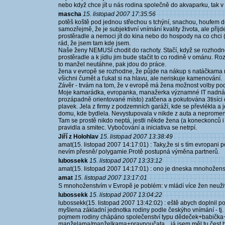
nebo když chce jít u nás rodina společně do akvaparku, tak v
mascha
15. listopad 2007 17:35:56
potěš koště pod jednou střechou s tchýní, snachou, houfem děc
samozřejmě, že je subjektivní vnímání kvality života, ale přijd
prostěradle a nemoci jít do kina nebo do hospody na co chci (
rád, že jsem tam kde jsem.
Naše ženy NEMUSÍ chodit do rachoty. Stačí, když se rozhodnou
prostěradle a k jídlu jim bude stačit to co rodině v ománu. Roz
to manžel neutáhne, pak jdou do práce.
žena v evropě se rozhodne, že půjde na nákup s natáčkama na
všichni čumět a ťukat si na hlavu, ale neriskuje kamenování.
Závěr - trvám na tom, že v evropě má žena možnost volby podst
Moje kamarádka, evropanka, manažerka významné IT nadnáro
prozápadně orientované místo) zatčena a pokutována 3tisíci d
plavek. Jela z firmy z podzemních garáží, kde se převlékla 
domu, kde bydlela. Nevystupovala v nikde z auta a nepromenova
Tam se prostě nikdo neptá, jestli někde žena (a koneckonců 
pravidla a smitec. Vybočování a iniciativa se netrpí.
Jiří z Holohlav
15. listopad 2007 13:38:49
amat(15. listopad 2007 14:17:01) : Taky,že si s tím evropani p
nevím přesně/ polygamie.Protě postupná výměna partnerů.
lubossekk
15. listopad 2007 13:33:12
amat(15. listopad 2007 14:17:01) : ono je dneska mnohoženstv
amat
15. listopad 2007 13:17:01
S mnohoženstvím v Evropě je poblém: v mládí více žen neuživí
lubossekk
15. listopad 2007 13:04:22
lubossekk(15. listopad 2007 13:42:02) : eště abych doplnil p
myšlena základní jednotka rodiny podle českýho vnímání - tj. 
pojmem rodiny chápáno společenství typu dědeček+babička+
manželama/manželkama+pravnoučata... já jsem měl tu čest bydle