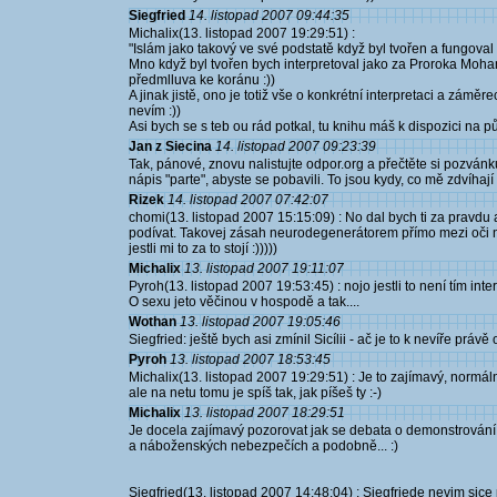
Siegfried
14. listopad 2007 09:44:35
Michalix(13. listopad 2007 19:29:51) :
"Islám jako takový ve své podstatě když byl tvořen a fungoval
Mno když byl tvořen bych interpretoval jako za Proroka Moham
předmlluva ke koránu :))
A jinak jistě, ono je totiž vše o konkrétní interpretaci a zámě
nevím :))
Asi bych se s teb ou rád potkal, tu knihu máš k dispozici na p
Jan z Siecina
14. listopad 2007 09:23:39
Tak, pánové, znovu nalistujte odpor.org a přečtěte si pozván
nápis "parte", abyste se pobavili. To jsou kydy, co mě zdvíhají 
Rizek
14. listopad 2007 07:42:07
chomi(13. listopad 2007 15:15:09) : No dal bych ti za pravdu
podívat. Takovej zásah neurodegenerátorem přímo mezi oči n
jestli mi to za to stojí :)))))
Michalix
13. listopad 2007 19:11:07
Pyroh(13. listopad 2007 19:53:45) : nojo jestli to není tím inter
O sexu jeto věčinou v hospodě a tak....
Wothan
13. listopad 2007 19:05:46
Siegfried: ještě bych asi zmínil Sicílii - ač je to k nevíře pr
Pyroh
13. listopad 2007 18:53:45
Michalix(13. listopad 2007 19:29:51) : Je to zajímavý, normá
ale na netu tomu je spíš tak, jak píšeš ty :-)
Michalix
13. listopad 2007 18:29:51
Je docela zajímavý pozorovat jak se debata o demonstrování 
a náboženských nebezpečích a podobně... :)
Siegfried(13. listopad 2007 14:48:04) : Siegfriede nevim sice 