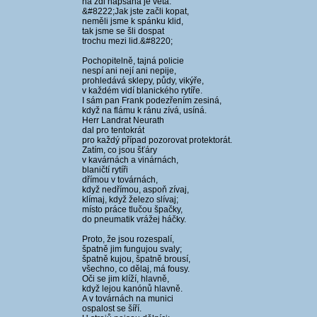
na zdi napsaná je věta:
&#8222;Jak jste začli kopat,
neměli jsme k spánku klid,
tak jsme se šli dospat
trochu mezi lid.&#8220;
Pochopitelně, tajná policie
nespí ani nejí ani nepije,
prohledává sklepy, půdy, vikýře,
v každém vidí blanického rytíře.
I sám pan Frank podezřením zesiná,
když na flámu k ránu zívá, usíná.
Herr Landrat Neurath
dal pro tentokrát
pro každý případ pozorovat protektorát.
Zatím, co jsou šťáry
v kavárnách a vinárnách,
blaničtí rytíři
dřímou v továrnách,
když nedřímou, aspoň zívaj,
klímaj, když železo slívaj;
místo práce tlučou špačky,
do pneumatik vrážej háčky.
Proto, že jsou rozespalí,
špatně jim fungujou svaly;
špatně kujou, špatně brousí,
všechno, co dělaj, má fousy.
Oči se jim klíží, hlavně,
když lejou kanónů hlavně.
A v továrnách na munici
ospalost se šíří.