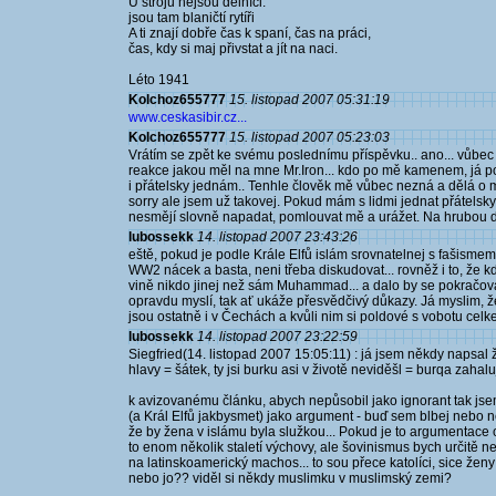
U strojů nejsou dělníci:
jsou tam blaničtí rytíři
A ti znají dobře čas k spaní, čas na práci,
čas, kdy si maj přivstat a jít na naci.
Léto 1941
Kolchoz655777
15. listopad 2007 05:31:19
www.ceskasibir.cz...
Kolchoz655777
15. listopad 2007 05:23:03
Vrátím se zpět ke svému poslednímu příspěvku.. ano... vůbec n
reakce jakou měl na mne Mr.Iron... kdo po mě kamenem, já po
i přátelsky jednám.. Tenhle člověk mě vůbec nezná a dělá o m
sorry ale jsem už takovej. Pokud mám s lidmi jednat přátels
nesmějí slovně napadat, pomlouvat mě a urážet. Na hrubou dí
lubossekk
14. listopad 2007 23:43:26
eště, pokud je podle Krále Elfů islám srovnatelnej s fašis
WW2 nácek a basta, neni třeba diskudovat... rovněž i to, že 
vině nikdo jinej než sám Muhammad... a dalo by se pokračovat
opravdu myslí, tak ať ukáže přesvědčivý důkazy. Já myslim, že
jsou ostatně i v Čechách a kvůli nim si poldové s vobotu celk
lubossekk
14. listopad 2007 23:22:59
Siegfried(14. listopad 2007 15:05:11) : já jsem někdy napsal
hlavy = šátek, ty jsi burku asi v životě neviděšl = burqa zahaluj
k avizovanému článku, abych nepůsobil jako ignorant tak jse
(a Král Elfů jakbysmet) jako argument - buď sem blbej nebo 
že by žena v islámu byla služkou... Pokud je to argumentace o
to enom několik staletí výchovy, ale šovinismus bych určitě n
na latinskoamerický machos... to sou přece katolíci, sice žen
nebo jo?? viděl si někdy muslimku v muslimský zemi?