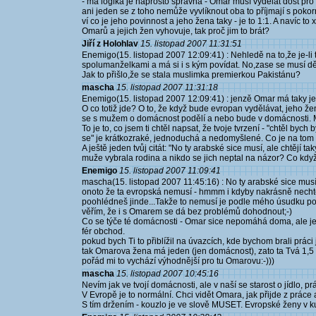
- má logika je naprosto správná - Omar musí vydělat dost pro
ani jeden se z toho nemůže vyvlíknout oba to příjmají s poko
ví co je jeho povinnost a jeho žena taky - je to 1:1. A navíc to
Omarů a jejich žen vyhovuje, tak proč jim to brát?
Jiří z Holohlav
15. listopad 2007 11:31:51
Enemigo(15. listopad 2007 12:09:41) : Nehledě na to,že je-li 
spolumanželkami a má si i s kým povídat. No,zase se musí dělit
Jak to přišlo,že se stala muslimka premierkou Pakistánu?
mascha
15. listopad 2007 11:31:18
Enemigo(15. listopad 2007 12:09:41) : jenzě Omar má taky jed
O co totiž jde? O to, že když bude evropan vydělávat, jeho že
se s mužem o domácnost podělí a nebo bude v domácnosti. 
To je to, co jsem ti chtěl napsat, že tvoje tvrzení - "chtěl by
se" je krátkozraké, jednoduchá a nedomyšlené. Co je na tom
A ještě jeden tvůj citát: "No ty arabské sice musí, ale chtějí 
muže vybrala rodina a nikdo se jich neptal na názor? Co když 
Enemigo
15. listopad 2007 11:09:41
mascha(15. listopad 2007 11:45:16) : No ty arabské sice musí, 
onoto že ta evropská nemusí - hmmm i kdyby nakrásně nechtěl
poohlédneš jinde...Takže to nemusí je podle mého úsudku p
věřím, že i s Omarem se dá bez problémů dohodnout;-)
Co se týče té domácnosti - Omar sice nepomáhá doma, ale jeh
fér obchod.
pokud bych Ti to přiblížil na úvazcích, kde bychom brali prác
tak Omarova žena má jeden (jen domácnost), zato ta Tvá 1,5 -
pořád mi to vychází výhodnější pro tu Omarovu:-)))
mascha
15. listopad 2007 10:45:16
Nevím jak ve tvojí domácnosti, ale v naší se starost o jídlo, pr
V Evropě je to normální. Chci vidět Omara, jak přijde z práce 
S tím držením - kouzlo je ve slově MUSET. Evropské ženy v ku