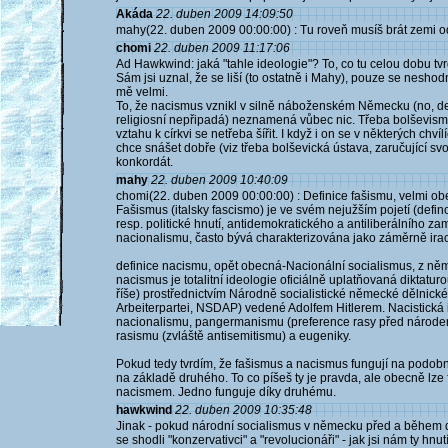
Akáda
22. duben 2009 14:09:50
mahy(22. duben 2009 00:00:00) : Tu roveň musíš brát zemi o
chomi
22. duben 2009 11:17:06
Ad Hawkwind: jaká "tahle ideologie"? To, co tu celou dobu tvr
Sám jsi uznal, že se liší (to ostatně i Mahy), pouze se nesho
mě velmi.
To, že nacismus vznikl v silně náboženském Německu (no, de
religiosní nepřipadá) neznamená vůbec nic. Třeba bolševism
vztahu k církvi se netřeba šířit. I když i on se v některých chví
chce snášet dobře (viz třeba bolševická ústava, zaručující 
konkordát.
mahy
22. duben 2009 10:40:09
chomi(22. duben 2009 00:00:00) : Definice fašismu, velmi ob
Fašismus (italsky fascismo) je ve svém nejužším pojetí (defi
resp. politické hnutí, antidemokratického a antiliberálního za
nacionalismu, často bývá charakterizována jako záměrně irac
definice nacismu, opět obecná-Nacionální socialismus, z n
nacismus je totalitní ideologie oficiálně uplatňovaná diktatu
říše) prostřednictvím Národně socialistické německé dělnické
Arbeiterpartei, NSDAP) vedené Adolfem Hitlerem. Nacistická 
nacionalismu, pangermanismu (preference rasy před národe
rasismu (zvláště antisemitismu) a eugeniky.
Pokud tedy tvrdím, že fašismus a nacismus fungují na podob
na základě druhého. To co píšeš ty je pravda, ale obecně lz
nacismem. Jedno funguje díky druhému.
hawkwind
22. duben 2009 10:35:48
Jinak - pokud národní socialismus v německu před a během dr
se shodli "konzervativci" a "revolucionáři" - jak jsi nám ty hnut