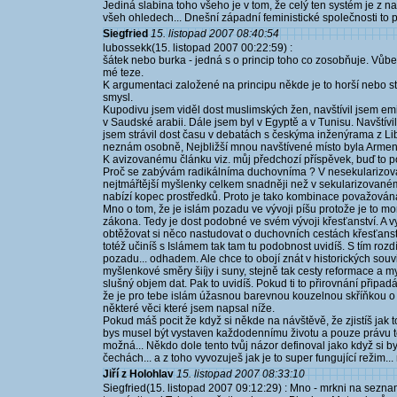
Jediná slabina toho všeho je v tom, že celý ten systém je z n
všeh ohledech... Dnešní západní feministické společnosti to př
Siegfried
15. listopad 2007 08:40:54
lubossekk(15. listopad 2007 00:22:59) :
šátek nebo burka - jedná s o princip toho co zosobňuje. Vůbe
mé teze.
K argumentaci založené na principu někde je to horší nebo st
smysl.
Kupodivu jsem viděl dost muslimských žen, navštívil jsem em
v Saudské arabii. Dále jsem byl v Egyptě a v Tunisu. Navštívil
jsem strávil dost času v debatách s českýma inženýrama z Li
neznám osobně, Nejbližší mnou navštívené místo byla Armen
K avizovanému článku viz. můj předchozí příspěvek, buď to po
Proč se zabývám radikálníma duchovníma ? V nesekularizova
nejtmářtější myšlenky celkem snadněji než v sekularizovaném
nabízí kopec prostředků. Proto je tako kombinace považová
Mno o tom, že je islám pozadu ve vývoji píšu protože je to mo
zákona. Tedy je dost podobné ve svém vývoji křesťanství. A 
obtěžovat si něco nastudovat o duchovních cestách křesťanstv
totéž učiníš s Islámem tak tam tu podobnost uvidíš. S tím roz
pozadu... odhadem. Ale chce to obojí znát v historických souvi
myšlenkové směry šiíjy i suny, stejně tak cesty reformace a m
slušný objem dat. Pak to uvidíš. Pokud ti to přirovnání připad
že je pro tebe islám úžasnou barevnou kouzelnou skříňkou o 
některé věci které jsem napsal níže.
Pokud máš pocit že když si někde na návštěvě, že zjistíš jak to
bys musel být vystaven každodennímu životu a pouze právu té o
možná... Někdo dole tento tvůj názor definoval jako když si by
čechách... a z toho vyvozuješ jak je to super fungující režim...
Jiří z Holohlav
15. listopad 2007 08:33:10
Siegfried(15. listopad 2007 09:12:29) : Mno - mrkni na seznam