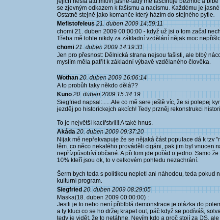
jejich hesla atd.mluví jasně-tady mě fascinuje bezmoc a blbé
se zjevným odkazem k fašismu a nacismu. Každému je jasné kd
Ostatně stejně jako komanče který házím do stejného pytle.
Mefistofeleus
21. duben 2009 14:59:11
chomi 21. duben 2009 00:00:00 - když už jsi o tom začal nechtěl
Třeba mě tohle nikdy za základní vzdělání nějak moc nepřišlo 
chomi
21. duben 2009 14:19:31
Jen pro přesnost: Dělnická strana nejsou fašisti, ale blbý ná
myslím měla patřit k základní výbavě vzdělaného člověka.
Wothan
20. duben 2009 16:06:14
A to probůh taky někdo dělá??
Kuno
20. duben 2009 15:34:19
Siegfried napsal:......Ale co mě sere ještě víc, že si polepej
jezděj po historickejch akcích! Tedy przněj rekonstrukci histor
To je největší kacířství!!! A také hnus.
Akáda
20. duben 2009 09:37:20
Nijak mě nepřekvapuje že se nějaká část populace dá k tzv "n
těm. co něco nekalého prováděli cigáni, pak jim byl vnucen n
nepřízpůsobíví občané. A při tom jde pořád o jedno. Samo že 
10% kteří jsou ok, to v celkovém pohledu nezachrání.
Šerm bych teda s politikou nepletl ani náhodou, teda pokud
kulturní program.
Siegfried
20. duben 2009 08:29:05
Maska(18. duben 2009 00:00:00) :
Jestli je to nebo není přiblblá demonstrace je otázka do pole
a ty kluci co se ho držej krapet out, páč když se podíváš, sot
tedy je vidět, že to netáhne. Nevím kdo a proč stojí za DS, a