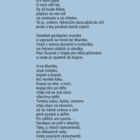
a v něm rytíře.
O nich věří lid,
že až bude třeba,
půjdou se ven bít
za svobodu a za chleba.
To je, ovšem, Němcům rána pěstí do očí,
proto s tou pověstí rázně zatočí.
Osedlali gestapáci vraníka
a vypravili se hned do Blaníka.
Vzali s sebou dynamit a rozbušky,
na řemeni obtáhli si obušky.
Pan Šourek z Vlajky jim dělá průvodce
a vede je opatrně do kopce.
A na Blaníku
vzali motyku,
kopali a kopali,
leč neměli kliku.
Kopaj ve dne, v noci,
kopaj díru po díře;
chtěj mít ve své moci
všechny rytíře.
Tvrdou rulou, žulou, svorem
vrtaj otvor za otvorem,
až se náhle octnou v síni
plné postelí a skříní.
Po rytířích ani pachu. -
Gestapo se potí v strachu.
Taky, u všech sakramentů,
po důkazech veta -
místo psaných dokumentů