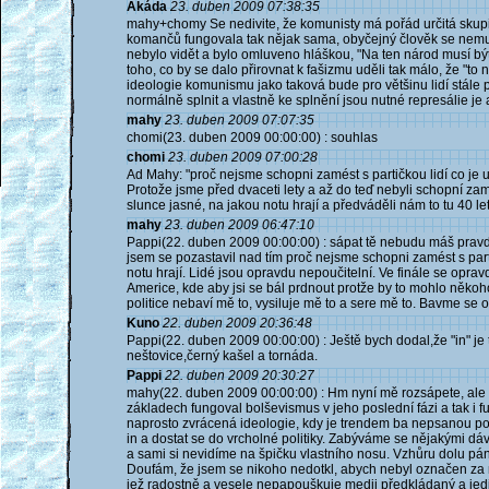
Akáda
23. duben 2009 07:38:35
mahy+chomy Se nedivite, že komunisty má pořád určitá skupina
komančů fungovala tak nějak sama, obyčejný člověk se nemusel
nebylo vidět a bylo omluveno hláškou, "Na ten národ musí být 
toho, co by se dalo přirovnat k fašizmu uděli tak málo, že "to
ideologie komunismu jako taková bude pro většinu lidí stále při
normálně splnit a vlastně ke splnění jsou nutné represálie je 
mahy
23. duben 2009 07:07:35
chomi(23. duben 2009 00:00:00) : souhlas
chomi
23. duben 2009 07:00:28
Ad Mahy: "proč nejsme schopni zamést s partičkou lidí co je 
Protože jsme před dvaceti lety a až do teď nebyli schopní zam
slunce jasné, na jakou notu hrají a předváděli nám to tu 40 let
mahy
23. duben 2009 06:47:10
Pappi(22. duben 2009 00:00:00) : sápat tě nebudu máš pravdu, 
jsem se pozastavil nad tím proč nejsme schopni zamést s parti
notu hrají. Lidé jsou opravdu nepoučitelní. Ve finále se opra
Americe, kde aby jsi se bál prdnout protže by to mohlo někoho
politice nebaví mě to, vysiluje mě to a sere mě to. Bavme se 
Kuno
22. duben 2009 20:36:48
Pappi(22. duben 2009 00:00:00) : Ještě bych dodal,že "in" je
neštovice,černý kašel a tornáda.
Pappi
22. duben 2009 20:30:27
mahy(22. duben 2009 00:00:00) : Hm nyní mě rozsápete, ale 
základech fungoval bolševismus v jeho poslední fázi a tak i 
naprosto zvrácená ideologie, kdy je trendem ba nepsanou povi
in a dostat se do vrcholné politiky. Zabýváme se nějakými d
a sami si nevidíme na špičku vlastního nosu. Vzhůru dolu pán
Doufám, že jsem se nikoho nedotkl, abych nebyl označen za n
jež radostně a vesele nepapouškuje medii předkládaný a jedi