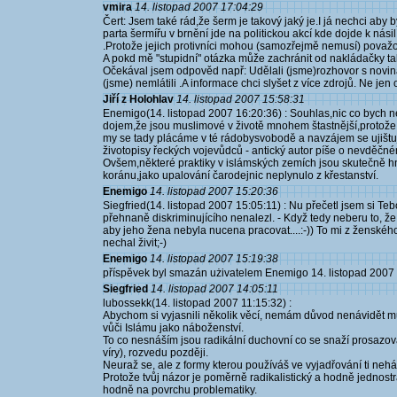
vmira
14. listopad 2007 17:04:29
Čert: Jsem také rád,že šerm je takový jaký je.I já nechci aby b
parta šermířu v brnění jde na politickou akcí kde dojde k násilí ,
.Protože jejich protivníci mohou (samozřejmě nemusí) považov
A pokd mě "stupidní" otázka může zachránit od nakládačky tak
Očekával jsem odpověd např: Udělali (jsme)rozhovor s novin
(jsme) nemlátili .A informace chci slyšet z více zdrojů. Ne j
Jiří z Holohlav
14. listopad 2007 15:58:31
Enemigo(14. listopad 2007 16:20:36) : Souhlas,nic co bych 
dojem,že jsou muslimové v životě mnohem štastnější,protože 
my se tady plácáme v té rádobysvobodě a navzájem se ujištuj
životopisy řeckých vojevůdců - antický autor píše o nevděčném 
Ovšem,některé praktiky v islámských zemích jsou skutečně hnu
koránu,jako upalování čarodejnic neplynulo z křestanství.
Enemigo
14. listopad 2007 15:20:36
Siegfried(14. listopad 2007 15:05:11) : Nu přečetl jsem si Te
přehnaně diskriminujícího nenalezl. - Když tedy neberu to, že
aby jeho žena nebyla nucena pracovat....:-)) To mi z ženského
nechal živit;-)
Enemigo
14. listopad 2007 15:19:38
příspěvek byl smazán użivatelem Enemigo 14. listopad 2007
Siegfried
14. listopad 2007 14:05:11
lubossekk(14. listopad 2007 11:15:32) :
Abychom si vyjasnili několik věcí, nemám důvod nenávidět mu
vůči Islámu jako náboženství.
To co nesnáším jsou radikální duchovní co se snaží prosazo
víry), rozvedu později.
Neuraž se, ale z formy kterou používáš ve vyjadřování ti nehá
Protože tvůj názor je poměrně radikalistický a hodně jednostr
hodně na povrchu problematiky.