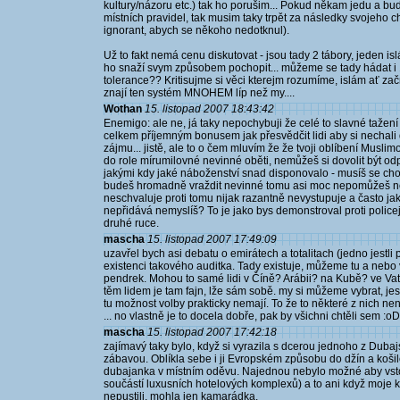
kultury/názoru etc.) tak ho porušim... Pokud někam jedu a bu
místních pravidel, tak musim taky trpět za následky svojeho c
ignorant, abych se někoho nedotknul).
Už to fakt nemá cenu diskutovat - jsou tady 2 tábory, jeden i
ho snaží svym způsobem pochopit... můžeme se tady hádat i 10
tolerance?? Kritisujme si věci kterejm rozumíme, islám ať zač
znají ten systém MNOHEM líp než my....
Wothan
15. listopad 2007 18:43:42
Enemigo: ale ne, já taky nepochybuji že celé to slavné tažení
celkem příjemným bonusem jak přesvědčit lidi aby si nechali 
zájmu... jistě, ale to o čem mluvím že že tvoji oblíbení Musl
do role mírumilovné nevinné oběti, nemůžeš si dovolit být odp
jakými kdy jaké náboženství snad disponovalo - musíš se cho
budeš hromadně vraždit nevinné tomu asi moc nepomůžeš ne? A
neschvaluje proti tomu nijak razantně nevystupuje a často j
nepřidává nemyslíš? To je jako bys demonstroval proti police
druhé ruce.
mascha
15. listopad 2007 17:49:09
uzavřel bych asi debatu o emirátech a totalitach (jedno jest
existenci takového auditka. Tady existuje, můžeme tu a neb
pendrek. Mohou to samé lidi v Číně? Arábii? na Kubě? ve Vati
těm lidem je tam fajn, lže sám sobě. my si můžeme vybrat, jestl
tu možnost volby prakticky nemají. To že to některé z nich nen
... no vlastně je to docela dobře, pak by všichni chtěli sem :oD
mascha
15. listopad 2007 17:42:18
zajímavý taky bylo, když si vyrazila s dcerou jednoho z Dub
zábavou. Oblíkla sebe i ji Evropském způsobu do džín a košile.
dubajanka v místním oděvu. Najednou nebylo možné aby vsto
součástí luxusních hotelových komplexů) a to ani když moje ka
nepustili, mohla jen kamarádka.