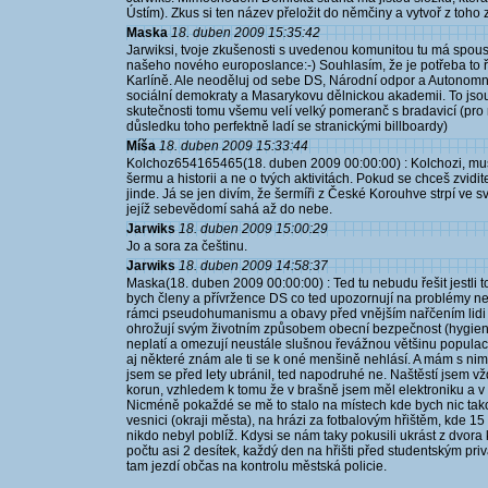
Ústím). Zkus si ten název přeložit do němčiny a vytvoř z toho z
Maska
18. duben 2009 15:35:42
Jarwiksi, tvoje zkušenosti s uvedenou komunitou tu má spoust
našeho nového europoslance:-) Souhlasím, že je potřeba to ře
Karlíně. Ale neoděluj od sebe DS, Národní odpor a Autonomn
sociální demokraty a Masarykovu dělnickou akademii. To jsou 
skutečnosti tomu všemu velí velký pomeranč s bradavicí (pro
důsledku toho perfektně ladí se stranickými billboardy)
Míša
18. duben 2009 15:33:44
Kolchoz654165465(18. duben 2009 00:00:00) : Kolchozi, musím 
šermu a historii a ne o tvých aktivitách. Pokud se chceš zvidi
jinde. Já se jen divím, že šermíři z České Korouhve strpí ve 
jejíž sebevědomí sahá až do nebe.
Jarwiks
18. duben 2009 15:00:29
Jo a sora za češtinu.
Jarwiks
18. duben 2009 14:58:37
Maska(18. duben 2009 00:00:00) : Ted tu nebudu řešit jestli 
bych členy a přívržence DS co ted upozornují na problémy ne
rámci pseudohumanismu a obavy před vnějším nařčením lidi kt
ohrožují svým životním způsobem obecní bezpečnost (hygiena e
neplatí a omezují neustále slušnou řevážnou většinu populac
aj některé znám ale ti se k oné menšině nehlásí. A mám s nim
jsem se před lety ubránil, ted napodruhé ne. Naštěstí jsem vž
korun, vzhledem k tomu že v brašně jsem měl elektroniku a v
Nicméně pokaždé se mě to stalo na místech kde bych nic tak
vesnici (okraji města), na hrázi za fotbalovým hřištěm, kde 15
nikdo nebyl poblíž. Kdysi se nám taky pokusili ukrást z dvora 
počtu asi 2 desítek, každý den na hřišti před studentským pri
tam jezdí občas na kontrolu městská policie.