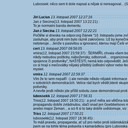
Lubossek: něco sem ti dole napsal a nějak si nereagoval... (S
Jiri Lucius
13. listopad 2007 12:27:16
Jan z Siecina(13. listopad 2007 13:22:21) :
To je normalni banda dementu.
Jan z Siecina
13. listopad 2007 12:22:21
Počtěte si dneska na odpor.org článek "10. listopadu jsme zvítě
zasluhuje, aby proti nim bylo rázně zakročeno. Už by konečně m
netoleruje... Jenže s pasivitou a ignorancí, kterou mají Češi vr
cert
13. listopad 2007 09:56:05
vmira(12. listopad 2007 23:59:37) : ŠERMÍŘI, chvala všem b
nikdy nebudou politicky, nábožensky, odborově.... organizova
spojence či protivníky", NAŠTĚSTÍ, nemá kdo odpovědět. Ještě
co si hrají s mečovátky nějaký přiblblý ústřední výbor nebo fe
myslet.
vmira
12. listopad 2007 22:59:37
Vím že to sem nepatří :-) ale nemáte někdo nějaké informace
v sobotních demonstracích. Velice rád bych věděl,které skupi
potivníky.
A nevíte jestli někdo jde příští sobotu zase demonstrovat pro
lubossekk
12. listopad 2007 17:56:31
Triss(12. listopad 2007 18:50:21) : a proč měla asi větčina t
propagandu dobře zvládnutou, stačí snad jen Goebbelsovo min
anebo major Zeman... a sci-fi si to taky dobře uvědomuje, vi
Triss
12. listopad 2007 17:50:21
lubossekk(12. listopad 2007 18:36:45) :
To máš pravdu, propaganda, ať už pro nebo proti islámská/zá
jsem se na tohle téma pobavila s kamarádkou (pro Lubosska 