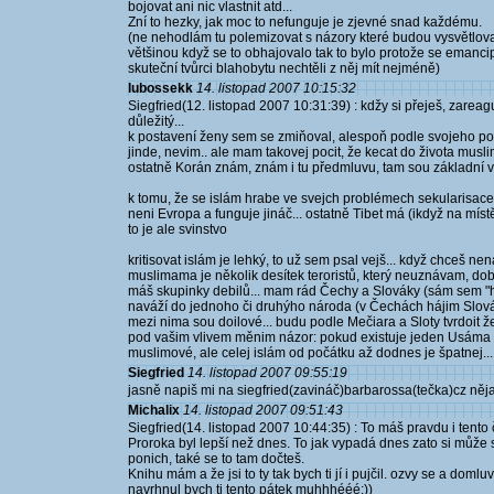
bojovat ani nic vlastnit atd...
Zní to hezky, jak moc to nefunguje je zjevné snad každému.
(ne nehodlám tu polemizovat s názory které budou vysvětlovat 
většinou když se to obhajovalo tak to bylo protože se emancip
skuteční tvůrci blahobytu nechtěli z něj mít nejméně)
lubossekk
14. listopad 2007 10:15:32
Siegfried(12. listopad 2007 10:31:39) : kdžy si přeješ, zarea
důležitý...
k postavení ženy sem se zmiňoval, alespoň podle svojeho pohle
jinde, nevim.. ale mam takovej pocit, že kecat do života muslim
ostatně Korán znám, znám i tu předmluvu, tam sou základní vě
k tomu, že se islám hrabe ve svejch problémech sekularisace v
neni Evropa a funguje jináč... ostatně Tibet má (ikdyž na mís
to je ale svinstvo
kritisovat islám je lehký, to už sem psal vejš... když chceš n
muslimama je několik desítek teroristů, který neuznávam, dob
máš skupinky debilů... mam rád Čechy a Slováky (sám sem "
naváží do jednoho či druhýho národa (v Čechách hájim Slová
mezi nima sou doilové... budu podle Mečiara a Sloty tvrdoit ž
pod vašim vlivem měnim názor: pokud existuje jeden Usáma b
muslimové, ale celej islám od počátku až dodnes je špatnej...
Siegfried
14. listopad 2007 09:55:19
jasně napiš mi na siegfried(zavináč)barbarossa(tečka)cz něja
Michalix
14. listopad 2007 09:51:43
Siegfried(14. listopad 2007 10:44:35) : To máš pravdu i tento č
Proroka byl lepší než dnes. To jak vypadá dnes zato si může
ponich, také se to tam dočteš.
Knihu mám a že jsi to ty tak bych ti jí i pujčil. ozvy se a domluv
navrhnul bych ti tento pátek muhhhééé:))