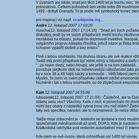
V úvahách asi nikde, snad jen těch 1400 let je trochu moc. 
poloostrova. Celkem pohodově tam vedle sebe žili muslimové,
1492 - dobytí Granady. To je podle mě symbolický konec ote
pro inspiraci viz např.
cs.wikipedia.org...
Andre
12. listopad 2007 17:03:20
mascha(12. listopad 2007 17:14:18) : "Snad jen bych požáda
diskutéry, jestli by ve svých příspěvcích mohli trochu zkultiv
nezískává na důrazu, pokud ho doprovodí invektiva. Naopak,
vulgárního projevu nálepku člověka, jehož názor je třeba brá
schopen vyjádřit slušně a bez emocí."
Plně s tebou souhlasím. Na druhou stranu ale své reakce vždy
Tudíž můj první příspěvek byl velmi mírný a lidumilný a další
"...jsi nejen slepý, nebo hloupý, ale ještě si na tom zakládáš..
považuje jakýkoliv útok na sebekrvavější náboženství jako poli
by v roce 38 a 48 hájili nácky a komouše... Větší blbost jsem as
Myslím, že jsem ve svém příspěvku celkem udržel emocionální
Nicméně i tak s tebou souhlasím, co do zbytečnosti emocioná
Kain
12. listopad 2007 16:55:06
lubossekk(12. listopad 2007 17:21:04) : Částečně, ale ta část j
islámu svou víru? Všechny. Kolik z nich si ponechalo do dneš
mohl bez obavy z následků vybrat jinou víru než islám? Žád
taky svá specifika, národní, ale to neznamená, že nelze děl
Takže moje zobecnění je - kdekoliv se dostane k moci muslims
společenské méněcennosti až smrti, DÚPJ). Kde je nastolen is
Krátkodobá odchylka pod vedením autoritativní moci či interv
Kde jsem ve své úvaze, která zohledňuje asi 1400 let vývoje,