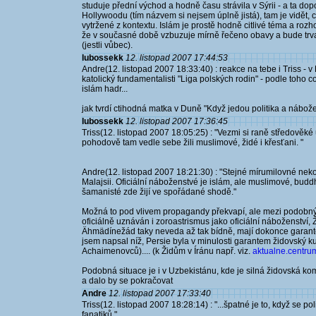
studuje přední východ a hodně času strávila v Sýrii - a ta d
Hollywoodu (tím názvem si nejsem úplně jistá), tam je vidět, 
vytržené z kontextu. Islám je prostě hodně citlivé téma a rozho
že v současné době vzbuzuje mírně řečeno obavy a bude trvat
(jestli vůbec).
lubossekk
12. listopad 2007 17:44:53
Andre(12. listopad 2007 18:33:40) : reakce na tebe i Triss -
katolický fundamentalisti "Liga polských rodin" - podle toho co
islám hadr...
jak tvrdí ctihodná matka v Duně "Když jedou politika a nábož
lubossekk
12. listopad 2007 17:36:45
Triss(12. listopad 2007 18:05:25) : "Vezmi si raně středově
pohodově tam vedle sebe žili muslimové, židé i křesťani. "
Andre(12. listopad 2007 18:21:30) : "Stejné mírumilovné neko
Malajsii. Oficiální náboženstvé je islám, ale muslimové, buddhi
šamanisté zde žijí ve spořádané shodě."
Možná to pod vlivem propagandy překvapí, ale mezi podobný 
oficiálně uznáván i zoroastrismus jako oficiální náboženstv
Ähmädínežád taky neveda až tak bídně, mají dokonce garant
jsem napsal níž, Persie byla v minulosti garantem židovský 
Achaimenovců).... (k Židům v Íránu např. viz.
aktualne.centrum
Podobná situace je i v Uzbekistánu, kde je silná židovská kom
a dalo by se pokračovat
Andre
12. listopad 2007 17:33:40
Triss(12. listopad 2007 18:28:14) : "...špatné je to, když se 
fanatiků."