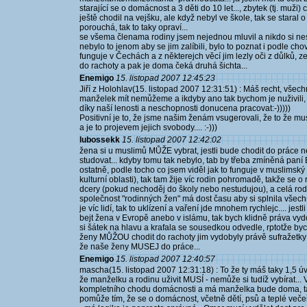
starající se o domácnost a 3 děti do 10 let..., zbytek (tj. muži
ještě chodil na vejšku, ale když nebyl ve škole, tak se staral
porouchá, tak to taky opraví...
se všema členama rodiny jsem nejednou mluvil a nikdo si ne
nebylo to jenom aby se jim zalíbili, bylo to poznat i podle chová
funguje v Čechách a z některejch věcí jim lezly oči z důlků, 
do rachoty a pak je doma čeká druhá šichta...
Enemigo
15. listopad 2007 12:45:23
Jiří z Holohlav(15. listopad 2007 12:31:51) : Máš recht, všech
manželek mít nemůžeme a ikdyby ano tak bychom je nuživili, 
díky naší lenosti a neschopnosti donucena pracovat:-)))))
Positivní je to, že jsme našim ženám vsugerovali, že to že mu
a je to projevem jejich svobody.... :-)))
lubossekk
15. listopad 2007 12:42:02
žena si u muslimů MŮŽE vybrat, jestli bude chodit do práce ne
studovat... kdyby tomu tak nebylo, tab by třeba zmíněná pan
ostatně, podle tocho co jsem viděl jak to funguje v muslimský
kulturní oblasti), tak tam žije víc rodin pohromadě, takže se
dcery (pokud nechoděj do školy nebo nestudujou), a celá rodi
společnost "rodinných žen" má dost času aby si splnila všech
je víc lidí, tak to uklízení a vaření jde mnohem rychlejc.... je
bejt žena v Evropě anebo v islámu, tak bych klidně práva vy
si šátek na hlavu a krafala se sousedkou odvedle, rptotže bych 
ženy MŮŽOU chodit do rachoty jim vydobyly právě sufražetky a
že naše ženy MUSEJ do práce...
Enemigo
15. listopad 2007 12:40:57
mascha(15. listopad 2007 12:31:18) : To že ty máš taky 1,5 ú
že manželku a rodinu uživit MUSÍ - nemůže si tudíž vybírat...
kompletního chodu domácnosti a má manželka bude doma, ta
pomůže tím, že se o domácnost, včetně dětí, psů a teplé veče