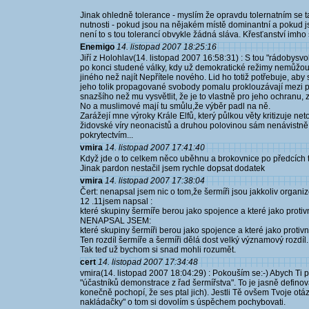
Jinak ohledně tolerance - myslím že opravdu tolernatním se t
nutnosti - pokud jsou na nějakém místě dominantní a pokud j
není to s tou tolerancí obvykle žádná sláva. Křesťanství imho
Enemigo
14. listopad 2007 18:25:16
Jiří z Holohlav(14. listopad 2007 16:58:31) : S tou "rádobysv
po konci studené války, kdy už demokratické režimy nemůžou 
jiného než najít Nepřítele nového. Lid ho totiž potřebuje, aby
jeho tolik propagované svobody pomalu proklouzávají mezi prs
snazšího než mu vysvětlit, že je to vlastně pro jeho ochranu, z
No a muslimové mají tu smůlu,že výběr padl na ně.
Zarážejí mne výroky Krále Elfů, který půlkou věty kritizuje ne
židovské víry neonacistů a druhou polovinou sám nenávistně út
pokrytectvím...
vmira
14. listopad 2007 17:41:40
Když jde o to celkem něco uběhnu a brokovnice po předcích 
Jinak pardon nestačil jsem rychle dopsat dodatek
vmira
14. listopad 2007 17:38:04
Čert: nenapsal jsem nic o tom,že šermíři jsou jakkoliv organi
12 .11jsem napsal :
které skupiny šermíře berou jako spojence a které jako protivn
NENAPSAL JSEM:
které skupiny šermíři berou jako spojence a které jako protivn
Ten rozdíl šermíře a šermíři dělá dost velký významový rozdíl.
Tak teď už bychom si snad mohli rozumět.
cert
14. listopad 2007 17:34:48
vmira(14. listopad 2007 18:04:29) : Pokouším se:-) Abych Ti 
"účastníků demonstrace z řad šermířstva". To je jasně definova
konečně pochopí, že ses ptal jich). Jestli Tě ovšem Tvoje ot
nakládačky" o tom si dovolím s úspěchem pochybovati.