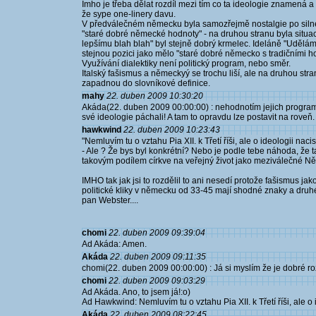
Imho je třeba dělat rozdíl mezi tím co ta ideologie znamená a 
že sype one-linery davu.
V předválečném německu byla samozřejmě nostalgie po silné
"staré dobré německé hodnoty" - na druhou stranu byla situ
lepšímu blah blah" byl stejně dobrý krmelec. Ideláně "Uděl
stejnou pozici jako mělo "staré dobré německo s tradičními h
Využívání dialektiky není politický program, nebo směr.
Italský fašismus a německyý se trochu liší, ale na druhou str
zapadnou do slovníkové definice.
mahy
22. duben 2009 10:30:20
Akáda(22. duben 2009 00:00:00) : nehodnotím jejich program 
své ideologie páchali! A tam to opravdu lze postavit na roveň.
hawkwind
22. duben 2009 10:23:43
"Nemluvím tu o vztahu Pia XII. k Třetí říši, ale o ideologii naci
- Ale ? Že bys byl konkrétní? Nebo je podle tebe náhoda, že t
takovým podílem církve na veřejný život jako meziválečné Ně
IMHO tak jak jsi to rozdělil to ani nesedí protože fašismus ja
politické kliky v německu od 33-45 mají shodné znaky a druhé
pan Webster....
chomi
22. duben 2009 09:39:04
Ad Akáda: Amen.
Akáda
22. duben 2009 09:11:35
chomi(22. duben 2009 00:00:00) : Já si myslím že je dobré roz
chomi
22. duben 2009 09:03:29
Ad Akáda. Ano, to jsem já!:o)
Ad Hawkwind: Nemluvím tu o vztahu Pia XII. k Třetí říši, ale o 
Akáda
22. duben 2009 08:22:45