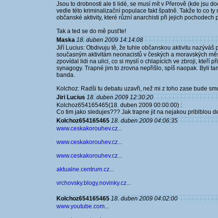
Jsou to drobnosti ale ti lidé, se musí mít v Přerově (kde jsu
vedle této kriminalizační populace fakt špatně. Takže to co ty
občanské aktivity, které různí anarchisti při jejich pochodech 
Tak a ted se do mě pusťte!
Maska
18. duben 2009 14:14:08
Jiří Lucius: Obdivuju tě, že tuhle občanskou aktivitu nazýváš
současným aktivitám neonacistů v českých a moravských měst
zpovídal lidi na ulici, co si myslí o chlapících ve zbroji, kteř
synagogy. Trapné jim to zrovna nepřišlo, spíš naopak. Byli t
banda.
Kolchoz: Radši tu debatu uzavři, než mi z toho zase bude smu
Jiri Lucius
18. duben 2009 12:30:20
Kolchoz654165465(18. duben 2009 00:00:00) :
Co tim jako sledujes??? Jak trapne jit na nejakou priblblou de
Kolchoz654165465
18. duben 2009 04:06:35
www.ceskakorouhev.cz...
www.ceskakorouhev.cz...
www.ceskakorouhev.cz...
aktualne.centrum.cz...
vrchovsky.blogy.novinky.cz...
Kolchoz654165465
18. duben 2009 04:02:00
www.youtube.com...