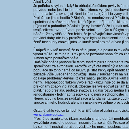
A teď k věci:
Je potřeba si vyjasnit když tu obhajuješ některé prvky Islámu 
pravdou, nebo jestli to je obezlička kterou vymýšlejí duchovní k
problematické a svazující. Není to třeba tak, že si to vymysleli
Protože se jim to hodilo ? Stejně jako mnohoženství ? Jistě by
společnosti s převahou žen, která žije v nepříjemném klimatu
příjemné a pohodlné ? A staletí je vychováváš, že to jinak ne
svojí celkem rovnoprávnou pozici velmi dlouhým a těžkým boje
hádám, že by většina žen řekla, že je stávající stav vlastně v
pravidel doby, ale taky protože by to bylo za hranicemi toho co
ženě bez burky chovají jako ke kurvě není pro mě důvod jí nos
:)
Chápeš to ? Mě nevadí, že to dělaj jinak, ale pokud to tak děl
vybrat může. Je to na ní. I tak je sice poznamenaná tím co zna
A mohl bych pokračovat dále...
Další věc opět a jednoduše tento systém plus fundamentalizac
společnosti za evropskou. Protože když vše musí být v soula
populace do toho nemá co mluvit, jsi statisticky opět handica
základě výše uvedeného považuji Islám v současnosti na nižš
opakuje problémy kterými již křesťanství prošlo. A víme kam 
nehty... Naopak pod tlakem vývoje radikalizují vše co se dá a s
překonány zpátky v platnost. Obecně lze vysledovat že tam kd
platit, nebo přestala, protože svazovala další rozvoj (jedná 
jendostranné - tedy např. z ropy kde to není o schopnostech, 
Nepochybuji o tom, že radikalizace a fundamentalizace ducho
vnucování jeho hodnot, ale to mi nijak nevysvětluje proč bych 
Ostatně tahle věc co tu hodil Král Elfů jako oficiální stanovisk
www.islamweb.cz...
Přesně potvrzuje to co říkám, zoufalu snahu obhájit neobhájit
vysvětluje proč jeho poddaní nesmí dělat co chtějí. Protože pře
by se mohli nechat obrat podvést, tak ho musejí poslouchat a