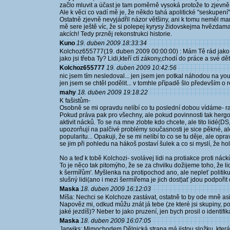
začlo mluvit a účast je tam poměrně vysoká protože to zjevně m
Ale k věci co vadí mě je, že někdo tahá apolitické "seskupení
Ostatně zjevně nevyjádřil názor většiny, ani k tomu neměl ma
mě sere ještě víc, že si polepej kyrysy židovskejma hvězdama 
akcích! Tedy przněj rekonstrukci historie.
Kuno
19. duben 2009 18:33:34
Kolchoz655777(19. duben 2009 00:00:00) : Mám Tě rád jako čl
jako jsi třeba Ty? Lidi,kteří ctí zákony,chodí do práce a své d
Kolchoz655777
19. duben 2009 10:42:56
nic jsem tím nesledoval... jen jsem jen potkal náhodou na yout
jen jsem se chtěl podělit... v tomhle případě šlo především o re
mahy
18. duben 2009 19:18:22
K fašistům-
Osobně se mi opravdu nelíbí co tu poslední dobou vídáme- ra
Pokud práva pak pro všechny, ale pokud povinnosti tak hergot
aktivit nácků. To se na mne zlobte kdo chcete, ale tito lidé(D
upozorňují na palčivé problémy současnosti je sice pěkné, ale 
popularitu... Opakuji, že se mi nelíbí to co se tu děje, ale o
se jim při pohledu na hákoš postaví šulek a co si myslí, že hol
No a teď k tobě Kolchozi- svolávej lidi na protiakce proti náck
To je něco tak pitomýho, že se za chvilku dožijeme toho, že li
k šermířům'. Myšlenka na protipochod ano, ale nepleť politik
slušný lidi(ano i mezi šermířema je jich dost)ať jdou podpořit
Maska
18. duben 2009 16:12:03
Míša: Nechci se Kolchoze zastávat, ostatně to by ode mně asi
Napověz mi, odkud můžu znát já tebe (ze které jsi skupiny, p
jaké jezdíš)? Neber to jako pruzení, jen bych prosil o identifi
Maska
18. duben 2009 16:07:05
Jarwiks: Mimochodem Dělnická strana má jistou složku, která 