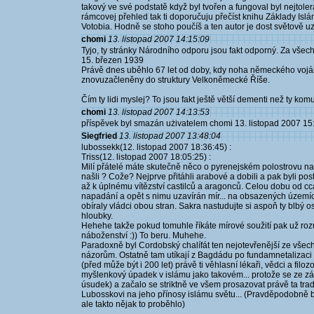
takový ve své podstatě když byl tvořen a fungoval byl nejtol
rámcovej přehled tak ti doporučuju přečíst knihu Základy Islá
Votobia. Hodně se stoho poučíš a ten autor je dost světově u
chomi
13. listopad 2007 14:15:09
Tyjo, ty stránky Národního odporu jsou fakt odporný. Za všech
15. březen 1939
Právě dnes uběhlo 67 let od doby, kdy noha německého vojá
znovuzačleněny do struktury Velkoněmecké Říše.
Čím ty lidi myslej? To jsou fakt ještě větší dementi než ty komun
chomi
13. listopad 2007 14:13:53
příspěvek byl smazán użivatelem chomi 13. listopad 2007 15
Siegfried
13. listopad 2007 13:48:04
lubossekk(12. listopad 2007 18:36:45) :
Triss(12. listopad 2007 18:05:25) :
Milí přátelé máte skutečně něco o pyrenejském polostrovu na
našli ? Cože? Nejprve přitáhli arabové a dobili a pak byli po
až k úplnému vítězství castilců a aragonců. Celou dobu od cc
napadání a opět s nimu uzavírán mír... na obsazených území
obíraly vládci obou stran. Sakra nastudujte si aspoň ty blbý 
hloubky.
Hehehe takže pokud tomuhle říkáte mírové soužití pak už ro
náboženství :)) To beru. Muhehe.
Paradoxně byl Cordobský chalífát ten nejotevřenější ze všech 
názorům. Ostatně tam utíkají z Bagdádu po fundamnetalizaci
(před může být i 200 let) právě ti věhlasní lékaři, vědci a fi
myšlenkový úpadek v islámu jako takovém... protože se ze zákl
úsudek) a začalo se striktně ve všem prosazovat právě ta tradic
Lubosskovi na jeho přínosy islámu světu... (Pravděpodobně 
ale takto nějak to proběhlo)