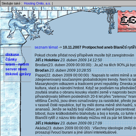
Sledujte také :
Hosting Onlio, a.s.
|
seznam témat
->
10.11.2007 Protipochod aneb Blaničtí rytíři 
diskuse
Pokud chcete přidat nový příspěvek musíte být zaregistrován 
články
Jiří z Holohlav
23. duben 2009 14:12:50
letem - netem
Broďan(23. duben 2009 00:00:00) : Jo,až na těch 9O%,já bych
server news
Broďan
23. duben 2009 10:28:55
tiskové zprávy
Pappi(22. duben 2009 00:00:00) : Napsals to velmi mírně a sr
zdegenerovaný současnými globalistickými trendy. Není to tak 
Masarykovým odkazem a tradicemi první republiky. Dneska je 
kultura, vlast a národní hrdost. Když se podívám na předvále
zoufalá snaha o obranu kousku vlastní země v naprosto beznad
přivandrovalo během posledních 20-ti let přes "zelenou" hrani
většina Čechů, jsou dnes označovány za rasistické, přesto jsem
v rasově čisté republice, byť by měli doma méně shit-hadrů, s
ananasů. Jenže se každý bojí vůbec jen veřejně prezentovat sv
blbost, iluze krátkodobého blahobytu a boj o koryta, co tuhle r
Blaničtí rytíři z názvu této debaty můžou mít za pár let šikmé oči
Jiří z Holohlav
23. duben 2009 09:17:09
Akáda(23. duben 2009 00:00:00) : Všechny ideologie znějí do
prosazují řvoucí burani a jiné úlisní intelektuálové.