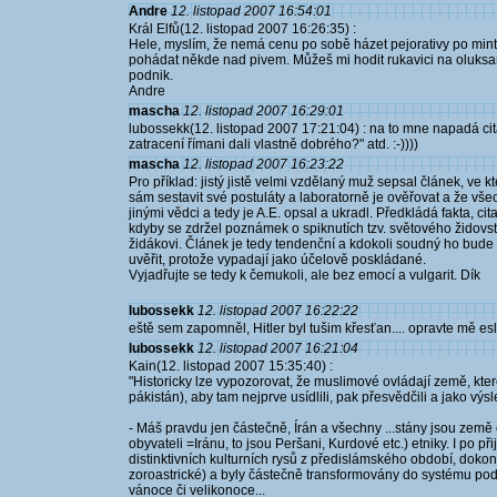
Andre
12. listopad 2007 16:54:01
Král Elfů(12. listopad 2007 16:26:35) :
Hele, myslím, že nemá cenu po sobě házet pejorativy po minte
pohádat někde nad pivem. Můžeš mi hodit rukavici na oluks
podnik.
Andre
mascha
12. listopad 2007 16:29:01
lubossekk(12. listopad 2007 17:21:04) : na to mne napadá cit
zatracení římani dali vlastně dobrého?" atd. :-))))
mascha
12. listopad 2007 16:23:22
Pro příklad: jistý jistě velmi vzdělaný muž sepsal článek, ve
sám sestavit své postuláty a laboratorně je ověřovat a že vše
jinými vědci a tedy je A.E. opsal a ukradl. Předkládá fakta, cita
kdyby se zdržel poznámek o spiknutích tzv. světového židovs
židákovi. Článek je tedy tendenční a kdokoli soudný ho bud
uvěřit, protože vypadají jako účelově poskládané.
Vyjadřujte se tedy k čemukoli, ale bez emocí a vulgarit. Dík
lubossekk
12. listopad 2007 16:22:22
eště sem zapomněl, Hitler byl tušim křesťan.... opravte mě esl
lubossekk
12. listopad 2007 16:21:04
Kain(12. listopad 2007 15:35:40) :
"Historicky lze vypozorovat, že muslimové ovládají země, kt
pákistán), aby tam nejprve usídlili, pak přesvědčili a jako výsle
- Máš pravdu jen částečně, Írán a všechny ...stány jsou zem
obyvateli =Iránu, to jsou Peršani, Kurdové etc.) etniky. I po při
distinktivních kulturních rysů z předislámského období, dokonce
zoroastrické) a byly částečně transformovány do systému pod
vánoce či velikonoce...