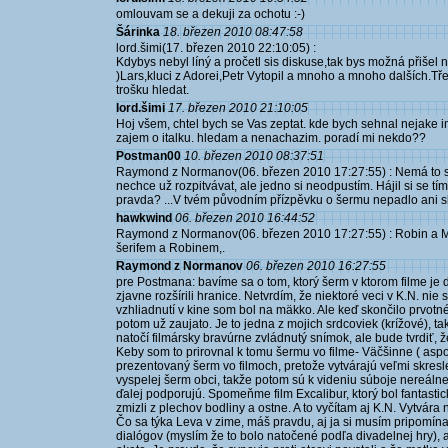
omlouvam se a dekuji za ochotu :-)
Šárinka
18. březen 2010 08:47:58
lord.šimi(17. březen 2010 22:10:05) :
Kdybys nebyl líný a pročetl sis diskuse,tak bys možná přišel n
)Lars,kluci z Adorei,Petr Vytopil a mnoho a mnoho dalších.Tře
trošku hledat.
lord.šimi
17. březen 2010 21:10:05
Hoj všem, chtel bych se Vas zeptat. kde bych sehnal nejake
zajem o italku. hledam a nenachazim. poradí mi nekdo??
Postman00
10. březen 2010 08:37:51
Raymond z Normanov(06. březen 2010 17:27:55) : Nemá to 
nechce už rozpitvávat, ale jedno si neodpustím. Hájil si se tím
pravda? ...V tvém původním přízpěvku o šermu nepadlo ani sl
hawkwind
06. březen 2010 16:44:52
Raymond z Normanov(06. březen 2010 17:27:55) : Robin a Mr
šerifem a Robinem,.
Raymond z Normanov
06. březen 2010 16:27:55
pre Postmana: bavíme sa o tom, ktorý šerm v ktorom filme je do
zjavne rozšírili hranice. Netvrdím, že niektoré veci v K.N. n
vzhliadnutí v kine som bol na mäkko. Ale keď skončilo prvotné
potom už zaujato. Je to jedna z mojich srdcoviek (krížové), ta
natočí filmársky bravúrne zvládnutý snímok, ale bude tvrdiť, 
Keby som to prirovnal k tomu šermu vo filme- Väčšinne ( aspo
prezentovaný šerm vo filmoch, pretože vytvárajú veľmi skresl
vyspelej šerm obci, takže potom sú k videniu súboje nereálne,
ďalej podporujú. Spomeňme film Excalibur, ktorý bol fantastic
zmizli z plechov bodliny a ostne. A to vyčítam aj K.N. Vytvára n
Čo sa týka Leva v zime, máš pravdu, aj ja si musím pripomínať
dialógov (myslím že to bolo natočené podľa divadelnej hry), al