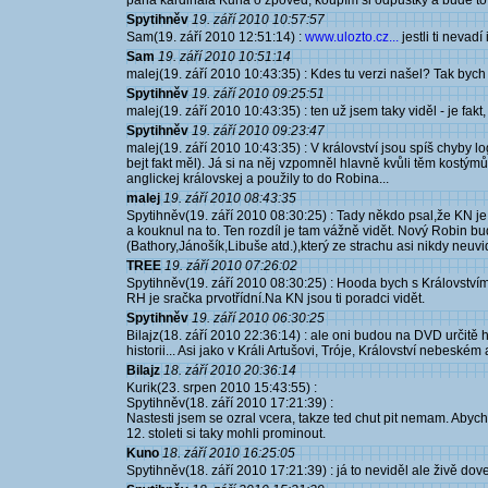
pana kardinála Kuna o zpověď, koupím si odpustky a bude to
Spytihněv
19. září 2010 10:57:57
Sam(19. září 2010 12:51:14) :
www.ulozto.cz...
jestli ti nevadí 
Sam
19. září 2010 10:51:14
malej(19. září 2010 10:43:35) : Kdes tu verzi našel? Tak bych
Spytihněv
19. září 2010 09:25:51
malej(19. září 2010 10:43:35) : ten už jsem taky viděl - je fak
Spytihněv
19. září 2010 09:23:47
malej(19. září 2010 10:43:35) : V království jsou spíš chyby lo
bejt fakt měl). Já si na něj vzpomněl hlavně kvůli těm kostým
anglickej královskej a použily to do Robina...
malej
19. září 2010 08:43:35
Spytihněv(19. září 2010 08:30:25) : Tady někdo psal,že KN je p
a kouknul na to. Ten rozdíl je tam vážně vidět. Nový Robin bu
(Bathory,Jánošík,Libuše atd.),který ze strachu asi nikdy neuvid
TREE
19. září 2010 07:26:02
Spytihněv(19. září 2010 08:30:25) : Hooda bych s Království
RH je sračka prvotřídní.Na KN jsou ti poradci vidět.
Spytihněv
19. září 2010 06:30:25
Bilajz(18. září 2010 22:36:14) : ale oni budou na DVD určitě 
historii... Asi jako v Králi Artušovi, Tróje, Království nebeském 
Bilajz
18. září 2010 20:36:14
Kurik(23. srpen 2010 15:43:55) :
Spytihněv(18. září 2010 17:21:39) :
Nastesti jsem se ozral vcera, takze ted chut pit nemam. Abych 
12. stoleti si taky mohli prominout.
Kuno
18. září 2010 16:25:05
Spytihněv(18. září 2010 17:21:39) : já to neviděl ale živě doved