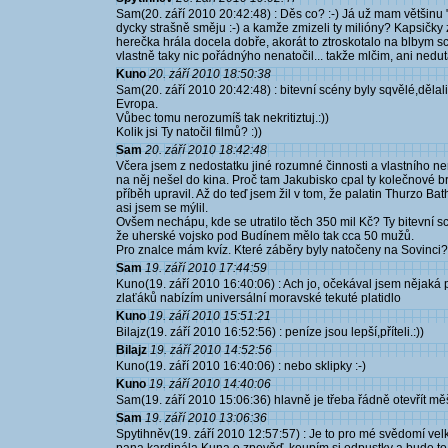
Sam(20. září 2010 20:42:48) : Děs co? :-) Já už mam většinu "
dycky strašně směju :-) a kamže zmizeli ty milióny? Kapsičky z
herečka hrála docela dobře, akorát to ztroskotalo na blbym scé
vlastně taky nic pořádnýho nenatočil... takže mlčim, ani ned
Kuno
20. září 2010 18:50:38
Sam(20. září 2010 20:42:48) : bitevní scény byly sqvělé,dělal
Evropa.
Vůbec tomu nerozumíš tak nekritiztuj.:))
Kolik jsi Ty natočil filmů? :))
Sam
20. září 2010 18:42:48
Včera jsem z nedostatku jiné rozumné činnosti a vlastního ne
na něj nešel do kina. Proč tam Jakubisko cpal ty kolečnové 
příběh upravil. Až do teď jsem žil v tom, že palatin Thurzo Batho
asi jsem se mýlil.
Ovšem nechápu, kde se utratilo těch 350 mil Kč? Ty bitevní sc
že uherské vojsko pod Budínem mělo tak cca 50 mužů.
Pro znalce mám kvíz. Které záběry byly natočeny na Sovinci?
Sam
19. září 2010 17:44:59
Kuno(19. září 2010 16:40:06) : Ach jo, očekával jsem nějaká 
zlaťáků nabízím universální moravské tekuté platidlo
Kuno
19. září 2010 15:51:21
Bilajz(19. září 2010 16:52:56) : peníze jsou lepší,příteli.:))
Bilajz
19. září 2010 14:52:56
Kuno(19. září 2010 16:40:06) : nebo sklipky :-)
Kuno
19. září 2010 14:40:06
Sam(19. září 2010 15:06:36) hlavně je třeba řádně otevřít měš
Sam
19. září 2010 13:06:36
Spytihněv(19. září 2010 12:57:57) : Je to pro mé svědomí ve