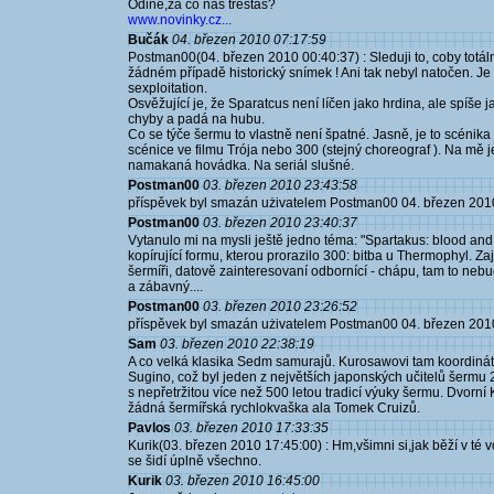
Odine,za co nás trestáš?
www.novinky.cz...
Bučák
04. březen 2010 07:17:59
Postman00(04. březen 2010 00:40:37) : Sleduji to, coby totá
žádném případě historický snímek ! Ani tak nebyl natočen. Je t
sexploitation.
Osvěžující je, že Sparatcus není líčen jako hrdina, ale spíše 
chyby a padá na hubu.
Co se týče šermu to vlastně není špatné. Jasně, je to scéni
scénice ve filmu Trója nebo 300 (stejný choreograf ). Na mě j
namakaná hovádka. Na seriál slušné.
Postman00
03. březen 2010 23:43:58
příspěvek byl smazán użivatelem Postman00 04. březen 201
Postman00
03. březen 2010 23:40:37
Vytanulo mi na mysli ještě jedno téma: "Spartakus: blood and
kopírující formu, kterou prorazilo 300: bitba u Thermophyl. Z
šermíři, datově zainteresovaní odbornící - chápu, tam to nebud
a zábavný....
Postman00
03. březen 2010 23:26:52
příspěvek byl smazán użivatelem Postman00 04. březen 201
Sam
03. březen 2010 22:38:19
A co velká klasika Sedm samurajů. Kurosawovi tam koordinát
Sugino, což byl jeden z největších japonských učitelů šermu 20 
s nepřetržitou více než 500 letou tradicí výuky šermu. Dvorní 
žádná šermířská rychlokvaška ala Tomek Cruizů.
Pavlos
03. březen 2010 17:33:35
Kurik(03. březen 2010 17:45:00) : Hm,všimni si,jak běží v té 
se šidí úplně všechno.
Kurik
03. březen 2010 16:45:00