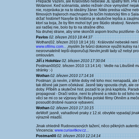
Prepáčte Vážení, ale Královstvo nebeské JE špatný film. Pre
Wotanovi. Keď scénarista, alebo režisér chce vymyslieť nejak
nie, rozprávka je na to ideálny žáner. Nikto predsa vážne ne
filmových trajleroch machrujem že točím historický film o Sala
držať histórie!! Navyše tá história je skutočne lepšia a zauj
ktorí sa boja, že by film mohol byť pre štúdio stratový. Neviem
asi radšej nie, bolo by to na strašne dlho.
Na druhej strane, aby sme skončili aspom trochu pozitívne- čo
Pavlos
02. březen 2010 18:44:37
Wothan(02. březen 2010 18:14:16) : Království nebeské není
www.ofilmu.com...
,myslím že tvůrci dokonce využili kulisy na 
nesrovnatelně lepší-doporučuji.Nevím,jestli tady už nebyl p
omlouvám.
Jiří z Holohlav
02. březen 2010 17:30:04
Postman00(02. březen 2010 13:14:14) : Vedle na Libušíně m
stránky :-)
Wothan
02. březen 2010 17:14:16
Postman: já nevím, z téhle doby mě toho moc nenapadá, ale 
tak děsné jak jsem očekával. Jasně taky spousta chyb, ale ce
doby. Příběh a skutečné hist. pozadí to je jiná kapitola. Para
propagoval - Dračí srdce, není to přesné a nikdo to od toho n
věcí se mi co se výpravy líbí třeba polské filmy Ohněm a meč
posoudit drobné nuance vybavení.
Wothan
02. březen 2010 17:10:15
deWolf: jasně, vahadlové praky z 12.st. obvykle vypadají jina
výrazně mladší.
Jinak ohledně Rudovousových tažení, něco pěkných autentic
Vincencia:
www.curiavitkov.cz...
Postman00
02. březen 2010 12:14:14