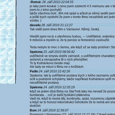
-Romul-
28. září 2010 22:04:55
jo taky jsem koukal :) cenu jsem zaslechl 4.5 melounu ale v té
jsem to z toho pochytil)
takže všechna čest ..film má spád a ačkoli je němý seděl jse
a ještě bych vyzdvihl že jsem v tomto filmu nezahlédl ani jed
vzniku :)
davadu
28. září 2010 21:12:27
Tak viděl jsem dnes film o Václavovi. Němý, český.
Hleděl jsem na to s otevřenou hubou. --- Uvěřitelné, exteriéry 
6 milionů a myslím si, že ty peníze si řemeslníci zasloužili.
Teda nebylo to moc o šermu, ale když už se tady probíral i Sta
Spakona
25. září 2010 08:06:42
uvěřitelně ve smyslu dobře zahrané, s uvěřitelnými charaktery,
sežereš a nenapadne tě o nich přemýšlet.
To ty Kulhánkovo bestie mají.
Ale tady se mluví o filmu ne o knížkách.
Padlo
24. září 2010 22:42:26
Spakona: tak ty uvěřitelné postavy bych z tvého seznamu vyšk
scifi a podobné úchylárny, takže například Kulhánkovi upíři mi 
neuvěřitelné postavy.
Spakona
24. září 2010 12:35:19
když se jeden dívá třeba na StarTrek taky mu nevadí že pozo
bumtarata.... což je další fyzikální ptákovina
Vadí mi, když to nemá děj, kontinuitu, spád, rozumnou zápletku,
a když se to honosí rekonstrukcí čehokoliv že to nemá ani s
dodržet.
Bum
24. září 2010 11:56:07
Raymond z Normanov (22. září 2010 22:27:29): Cituješ jedno z 