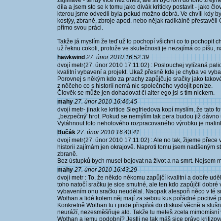
zajímavé - tehdy více než dnes, ale šli bychom do toho zřejm
díla a jsem sto se k tomu jako divák kriticky postavit - jako č
kterou jsme odvedli byla pokud možno dobrá. Ve chvíli kdy 
kostýy, zbraně, zbroje apod. nebo nějak radikálně přestavěli 
přímo svou práci.
Takže já myslím že teď už to pochopí všichni co to pochopit ch
už řeknu cokoli, protože ve skutečnosti je nezajímá co píšu, n
hawkwind
27. únor 2010 16:52:39
dvojí metr(27. únor 2010 17:11:02) : Poslouchej vylízaná pali
kvalitní vybavení a projekt. Ukaž přesně kde je chyba ve vybav
Porovnej s někým kdo za prachy zapůjčuje sračky jako takové a
z něčeho co s historií nemá nic společného vydojit peníze.
Člověk se může jen dohadovat čí alter ego jsi s tím nickem.
mahy
27. únor 2010 16:46:45
dvojí metr- jinak ke kritice Siegfriedova kopí myslím, že tato
,,bezpečný' hrot. Pokud se nemýlím tak pera budou již dávno
Vytáhnout foto nehotového rozpracovaného výrobku je malinko
Bučák
27. únor 2010 16:43:41
dvojí metr(27. únor 2010 17:11:02) : Ale no tak, žijeme přece
historii zajímám jen okrajově. Naproti tomu jsem nadšeným 
zbraně.
Bez ústupků bych musel bojovat na život a na smrt. Nejsem ma
mahy
27. únor 2010 16:43:29
dvojí metr : To, že někdo někomu zapůjčí kvalitní a dobře ud
toho natočí sračku je sice smutné, ale ten kdo zapůjčil dobré
vybavením onu sračku neudělal. Naopak alespoň něco v té sra
Wothan a lidé kolem něj mají za sebou kus pořádné poctivé p
Konkretně Wothan tu i jinde přispívá do diskusí věcně a slu
neuráží, nezesměšňuje atd. Takže tu meleš zcela mimomísní
Wothan a jemu podobní? Jestli ne tak máš sice právo kritizova