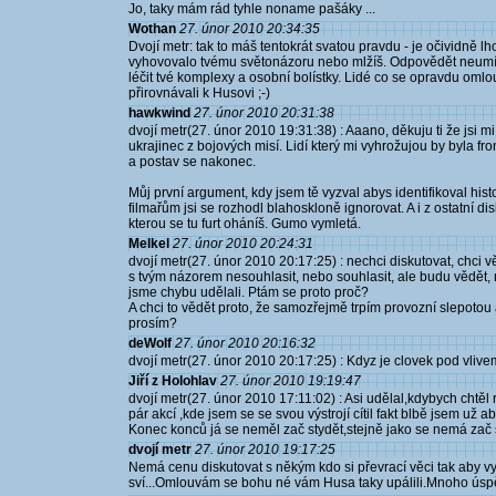
Jo, taky mám rád tyhle noname pašáky ...
Wothan
27. únor 2010 20:34:35
Dvojí metr: tak to máš tentokrát svatou pravdu - je očividně lho
vyhovovalo tvému světonázoru nebo mlžíš. Odpovědět neumíš
léčit tvé komplexy a osobní bolístky. Lidé co se opravdu omlou
přirovnávali k Husovi ;-)
hawkwind
27. únor 2010 20:31:38
dvojí metr(27. únor 2010 19:31:38) : Aaano, děkuju ti že jsi mi 
ukrajinec z bojových misí. Lidí který mi vyhrožujou by byla fr
a postav se nakonec.
Můj první argument, kdy jsem tě vyzval abys identifikoval hist
filmařům jsi se rozhodl blahoskloně ignorovat. A i z ostatní dis
kterou se tu furt oháníš. Gumo vymletá.
Melkel
27. únor 2010 20:24:31
dvojí metr(27. únor 2010 20:17:25) : nechci diskutovat, chci
s tvým názorem nesouhlasit, nebo souhlasit, ale budu vědět, 
jsme chybu udělali. Ptám se proto proč?
A chci to vědět proto, že samozřejmě trpím provozní slepoto
prosím?
deWolf
27. únor 2010 20:16:32
dvojí metr(27. únor 2010 20:17:25) : Kdyz je clovek pod vlive
Jiří z Holohlav
27. únor 2010 19:19:47
dvojí metr(27. únor 2010 17:11:02) : Asi udělal,kdybych chtěl 
pár akcí ,kde jsem se se svou výstrojí cítil fakt blbě jsem už ab
Konec konců já se neměl zač stydět,stejně jako se nemá zač 
dvojí metr
27. únor 2010 19:17:25
Nemá cenu diskutovat s někým kdo si převrací věci tak aby vy
sví...Omlouvám se bohu né vám Husa taky upálili.Mnoho úsp