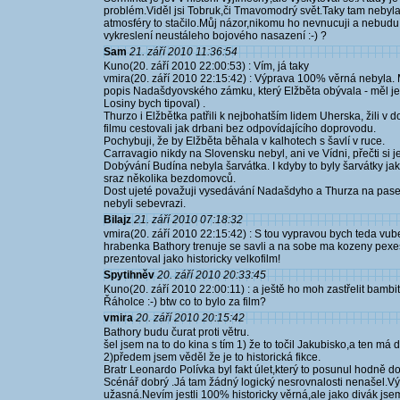
problém.Viděl jsi Tobruk,či Tmavomodrý svět.Taky tam nebyla
atmosféry to stačilo.Můj názor,nikomu ho nevnucuji a nebudu
vykreslení neustáleho bojového nasazení :-) ?
Sam
21. září 2010 11:36:54
Kuno(20. září 2010 22:00:53) : Vím, já taky
vmira(20. září 2010 22:15:42) : Výprava 100% věrná nebyla. M
popis Nadašdyovského zámku, který Elžběta obývala - měl jen j
Losiny bych tipoval) .
Thurzo i Elžbětka patřili k nejbohatším lidem Uherska, žili v 
filmu cestovali jak drbani bez odpovídajícího doprovodu.
Pochybuji, že by Elžběta běhala v kalhotech s šavlí v ruce.
Carravagio nikdy na Slovensku nebyl, ani ve Vídni, přečti si je
Dobývání Budína nebyla šarvátka. I kdyby to byly šarvátky jako 
sraz několika bezdomovců.
Dost ujeté považuji vysedávání Nadašdyho a Thurza na pasec
nebyli sebevrazi.
Bilajz
21. září 2010 07:18:32
vmira(20. září 2010 22:15:42) : S tou vypravou bych teda vub
hrabenka Bathory trenuje se savli a na sobe ma kozeny pexes
prezentoval jako historicky velkofilm!
Spytihněv
20. září 2010 20:33:45
Kuno(20. září 2010 22:00:11) : a ještě ho moh zastřelit bamb
Řáholce :-) btw co to bylo za film?
vmira
20. září 2010 20:15:42
Bathory budu čurat proti větru.
šel jsem na to do kina s tím 1) že to točil Jakubisko,a ten má 
2)předem jsem věděl že je to historická fikce.
Bratr Leonardo Polívka byl fakt úlet,který to posunul hodně d
Scénář dobrý .Já tam žádný logický nesrovnalosti nenašel.V
užasná.Nevím jestli 100% historicky věrná,ale jako divák jsem