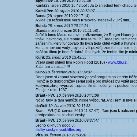
Spytihněv
18. září 2010 15:21:39
Kurik(23. srpen 2010 15:43:55) : Já to shlédnul teď - chápu tě a
Kamil Pce
30. srpen 2010 20:58:07
Bunda(28. srpen 2010 22:17:14) :
A viděl jsi režisérskou verzi Království nebeské? Jiný film..
Bunda
28. srpen 2010 20:17:14
Standa mž(20. březen 2010 21:11:58) :
Ještě k tomu Masu, na rovinu přiznávám, že Rutger Hauer je
trošku nekriticky, ale tenhle film se mi líbí. Teda jsou tam d
zařízením, který fungovalo (to bych teda chtěl vidět) a hlavně
kontaminované vody, aby o chvíli později zemřeli na mor, to j
začátku filmu je hodně dobrá, řekl bych, že tenhle film je min
Kurik
23. srpen 2010 13:43:55
Včera jsem shlédl film Robin Hood (2010) -
www.fdb.cz...
Začínám chlastat!!!!!!!
Kuno
18. červenec 2010 15:39:07
Dnes jsem si zapnul slovenský první program na kterém běžel 
I když je to dobrodružný serial spíše pro mládež,byl vidět propa
kostýmů,zbrojí,výpravě....oproti filmům točeným v poslední do
Film je z roku 1987.
Brant - FVU
10. červen 2010 10:41:08
No jo, taky je tam nemůžu nikde vyšťourat. A to jsem si myslel
deWolf
10. červen 2010 10:11:58
Brant - FVU(10. červen 2010 11:37:47) : Tam jsou k nalezeni po
predpokladam, ze chtel cesky.
Brant - FVU
10. červen 2010 09:37:47
Jedno kliknutí v googlu:
titulky-cesky.mysubtitles.org...
Víťa
09. červen 2010 21:53:28