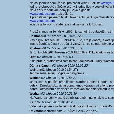
No asi jsem to sem už psal pro zatím vede Duellists
www.yout
jednat o obrovské válečné scény..i jednotlivci v soukolí války
No a další z nedávné doby je Goya´s ghosts
www.youtube.com...
tak pěkné..
A představu o pěkném bijáku také naplňuje Sluga Gosudarev
www.youtube.com...
sice už je to trochu slabší ale i tak se dá na to koukat..
Prostě si myslím že lidský příběh je samotný poutavější než 
Postman00
03. březen 2010 07:03:29
Pavlos(02. březen 2010 19:44:37) : Jo, Arn je dobrej, akorát
trochu čouhá sláma z bot. Já si víc užil to, co se odehrávalo 
Postman00
02. březen 2010 23:07:49
Jiří z Holohlav(02. březen 2010 18:30:04) : Díky kouknu se t
Olaff
02. březen 2010 21:07:03
A do prdele, Marsalkovi som to zabudol poslat... Diky, Wothan.
Dáma s čápem
02. březen 2010 21:02:25
Wothan(02. březen 2010 21:54:27) :
Tenhle seriál miluju, výprava nevýprava...
Wothan
02. březen 2010 20:54:27
Jinak jsem si pouštěl před časem starého Robina Hooda - se
dětství. Dneska když vidím doprzněnou výpravu už z toho pros
dobrou atmosféru a ve všech zpracování tohohle tématu to my
Wothan
02. březen 2010 20:51:30
Na Warlorda jsem vlastně úplně zapoměl - na to jak je to star
Kain
02. březen 2010 20:34:12
Válečník - jeden z nejlepších historických filmů, co znám. 45 let
Raymond z Normanov
02. březen 2010 20:14:58