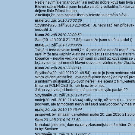
Režie nevím,ale financování asi nebylo dobré když tam byla 
Bitevní scény.Nebral jsem to jako válečný velkofilm.Tak šarvát
dějové linie.Pěkná hudba.
A nelituju,že jsem zaplatil lístek,v televizi to nemělo štávu.
malej
20. září 2010 20:02:26
Spytihněv(20. září 2010 21:49:54) : Jj, nejni zač. ten přípě
nepustil :).
Kuno
20. září 2010 20:00:53
Sam(20. září 2010 21:17:52) : samo,že jsem si dělal prdel:))
malej
20. září 2010 20:00:28
Tak já si teda dovolím tvrdit,že už jsem něco natočil (např. d
myslím,že film Kapitán Alatriste (neplést s Furierem Alistairem
kopance + nějaké věci,kterých jsem si všiml až když jsem se v
to,že v tom amíci neměli hlavní slovo a to včetně režie. Zkrátk
Kuno
20. září 2010 20:00:11
Spytihněv(20. září 2010 21:49:54) : no to já jsem nedávno vidě
skoro všichni antifašisti...dva bratři-jeden hodný,druhý zlý prot
a uniformy důstojníků SS bych neřešil ale scéna z filmu-atent
filmu na POLNÍ CESTĚ...tak to už bylo moc.
Jakou vypovídající hodnotu má potom takovýto paskvil??
Spytihněv
20. září 2010 19:49:54
malej(20. září 2010 21:46:44) : díky za tip, už stahuju... :-) s
podívam, ale ty moderní nervy drásajcí holywoodoviny mezi ně
malej
20. září 2010 19:46:44
příspěvek byl smazán użivatelem malej 20. září 2010 21:20:
Sam
20. září 2010 19:17:52
Nenatočil jsem nic, dám na rady zkušenějších, už mlčím. Odp
to byl Sovinec.
Spytihněv
20. září 2010 19:02:47