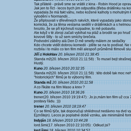
Tak přátelé - právě sme se vrátili z kina - Robin Hood je oprav
Jak jen to říct - lecos bych jim odpustila (třeba drátěnku na ko
vypadala že má fakt váhu, nebo kožené kalhoty s mohutným kr
vylodění v Normandii...
Že připlouvali v dřevěnejch rakvích, které vypadaly jako ston
komická, že za těma veslama seděli v drátěnkách a s helmou, 
hrozilo, že se při kýchnutí rozpadne, to mě pobavilo.
Ale když v té zbroji začali vybíhat na pláž a brodili se po hr
kovové štíty - to už sem smíchy brečela.
Podvodní záběry alá Den D mě smetly málem ze sedačky
Kdo chcete vidět dobrou komedii - jděte se na to podívat. Ne
rozbila i to málo co ten film měl alespoň průměrně filmově sl
Jiří z Holohlav
20. březen 2010 21:38:45
Standa mž(20. březen 2010 21:11:58) : To musel bejt strašnej p
Hustý.
Kuno
20. březen 2010 20:32:35
Standa mž(20. březen 2010 21:11:58) : této době tak moc neh
"historických" filmů je to výborný film.
Standa mž
20. březen 2010 20:11:58
A co říkáte na film Maso a krev ?
Kuno
20. březen 2010 18:36:26
trener(20. březen 2010 19:19:47) : Jo jo,mám ten film už cca 7l
postavy řádu. :)))
trener
20. březen 2010 18:19:47
Co se filmů týče, tak doporučuji shlédnout nedávno na dvd 
Ejznštejn). Lecos je poplatné době vzniku, ale minimálně fo
Indyján
18. březen 2010 10:44:28
lord.šimi(17. březen 2010 22:10:05) : Odkud jsi?
lord.šimi
18. březen 2010 10:34:52