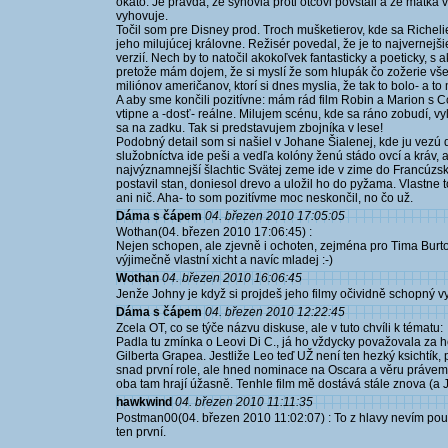
okato. Je pravda, že synovia proti otcovi povstali a že matka v
vyhovuje.
Točil som pre Disney prod. Troch mušketierov, kde sa Richeli
jeho milujúcej královne. Režisér povedal, že je to najverne
verzií. Nech by to natočil akokoľvek fantasticky a poeticky, 
pretože mám dojem, že si myslí že som hlupák čo zožerie vše
miliónov američanov, ktorí si dnes myslia, že tak to bolo- a to 
A aby sme končili pozitívne: mám rád film Robin a Marion s
vtipne a -dosť- reálne. Milujem scénu, kde sa ráno zobudí, v
sa na zadku. Tak si predstavujem zbojníka v lese!
Podobný detail som si našiel v Johane Šialenej, kde ju vezú 
služobníctva ide peši a vedľa kolóny ženú stádo ovcí a kráv, ab
najvýznamnejší šlachtic Svätej zeme ide v zime do Francúzsk
postavil stan, doniesol drevo a uložil ho do pyžama. Vlastne 
ani nič. Aha- to som pozitívme moc neskončil, no čo už.
Dáma s čápem
04. březen 2010 17:05:05
Wothan(04. březen 2010 17:06:45) :
Nejen schopen, ale zjevně i ochoten, zejména pro Tima Burton
výjimečně vlastní xicht a navíc mladej :-)
Wothan
04. březen 2010 16:06:45
Jenže Johny je když si projdeš jeho filmy očividně schopný vy
Dáma s čápem
04. březen 2010 12:22:45
Zcela OT, co se týče názvu diskuse, ale v tuto chvíli k tématu:
Padla tu zmínka o Leovi Di C., já ho vždycky považovala za 
Gilberta Grapea. Jestliže Leo teď UŽ není ten hezký ksichtík, 
snad první role, ale hned nominace na Oscara a věru právem
oba tam hrají úžasně. Tenhle film mě dostává stále znova (a 
hawkwind
04. březen 2010 11:11:35
Postman00(04. březen 2010 11:02:07) : To z hlavy nevím p
ten první.