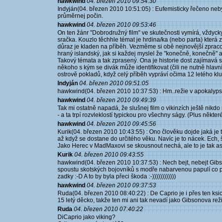
hawkwind
04. březen 2010 09:54:30
Indyján(04. březen 2010 10:51:05) : Eufemisticky řečeno neby
průměrnej počin.
hawkwind
04. březen 2010 09:53:46
On ten žánr "Dobrodružný film" ve skutečnosti vymírá, vždyck
sračka. Kouzlo těchhle témat je hrdina/ka (nebo parta) kter
důraz je kladen na příběh. Vezměme si obě nejnovější zpraco
hraný islandský, jak si každej myslel že "konečně, konečně" a
Takový témata a tak zprasený. Ona je historie dost zajímavá sa
někoho s kým se divák může identifikovat (čili ne nutně hlavníh
ostrově pokladů, když celý příběh vypráví očima 12 letého klu
Indyján
04. březen 2010 09:51:05
hawkwind(04. březen 2010 10:37:53) : Hm..režie v apokalypse
hawkwind
04. březen 2010 09:49:39
Tak mi ostatně napadá, že slušnej film o vikinzích ještě nikdo 
- a ta trpí rozvleklostí typickou pro všechny ságy. (Plus někte
hawkwind
04. březen 2010 09:45:56
Kurik(04. březen 2010 10:43:55) : Ono člověku dojde jaká je 
až když se dostane do určitého věku. Navíc je to nácek. Ech, 
Jako Herec v MadMaxovi se skousnout nechá, ale to je tak as
Kurik
04. březen 2010 09:43:55
hawkwind(04. březen 2010 10:37:53) : Nech bejt, nebejt Gib
spoustu skotských bojovníků s modře nabarvenou papulí co p
zadky :-D A to by byla přeci škoda :-))))))))))))
hawkwind
04. březen 2010 09:37:53
Ruda(04. březen 2010 08:40:22) : De Caprio je i přes ten ksi
15 letý děcko, takže ten mi ani tak nevadí jako Gibsonova reži
Ruda
04. březen 2010 07:40:22
DiCaprio jako viking?