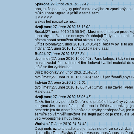
Spakona
27. únor 2010 16:39:49
aha, takže podle logiky páně metra dvojího za zpackaný do
můžou páni Sigurdi a ještě vlastně sami.
HMMMMM
a zkus teď napsat že ne....
dvojí metr
27. únor 2010 16:11:02
Bučák(27. únor 2010 16:56:54) : Musím souhlasit,že produkují
toho aby to přiznali se nesmyslně obhajují.Tady na to není m
někam hnout nemužem dělat nikomu ústupky.
Jiří z Holohlav(27. únor 2010 16:48:54) : Třeba ty by jsi to asi
Indyján(27. únor 2010 16:41:01) : Halelujááá!!!
Bučák
27. únor 2010 15:56:54
dvojí metr(27. únor 2010 16:06:45) : Pane kolego, i když mi 
musím zastat. Je rozdíl mezi tím dodávat kvalitní materiál do sr
ještě se tím vychloubat.
Jiří z Holohlav
27. únor 2010 15:48:54
dvojí metr(27. únor 2010 16:06:45) : Teď už jen žvaníš,abys udrž
Indyján
27. únor 2010 15:41:01
dvojí metr(27. únor 2010 16:06:45) : Chybí Ti na závěr Tvého pře
Halelujáá!"
dvojí metr
27. únor 2010 15:06:45
Takže tím to je v pohodě.Dobře si to přečtěte,hlavně vy výrob
kostýmů.Jestli to neděláte profi,nebo to děláte za peníze,je je
neserete jen do vlastního hnízda a zbytky nepřepadávaj jen k
šermíře co vám věřili!!!Vždyt jste stejní jak ti co je kritizuje
věci vypouštíme z huby keci.
Wothan
27. únor 2010 14:14:42
Dvojí metr: už to tu padlo, ale jen abys neřekl, že se vyhýbá
dle tradice Titus Flavius Caesar Vespasianus Augustus. Pení