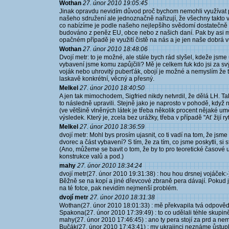
Wothan
27. únor 2010 19:05:45
Jinak opravdu nevidím důvod proč bychom nemohli využívat
našeho sdružení ale jednoznačně nařizují, že všechny takto v
co nabízíme je podle našeho nejlepšího svědomí dostatečně kv
budováno z peněz EU, obce nebo z našich daní. Pak by asi mo
opačném případě je využití čistě na nás a je jen naše dobrá 
Wothan
27. únor 2010 18:48:06
Dvojí metr: to je možné, ale stále bych rád slyšel, kdeže jsme
vybavení jsme komu zapůjčili? Mě je celkem fuk kdo jsi za sv
voják nebo uhrovitý puberťák, obojí je možné a nemyslím že t
laskavě konkrétní, věcný a přesný.
Melkel
27. únor 2010 18:40:50
A jen tak mimochodem, Sigfried nikdy netvrdil, že dělá LH. 
to následně upravili. Stejně jako je naprosto v pohodě, když 
(ve většině vlněných látek je třeba několik procent nějaké umě
výsledek. Který je, zcela bez urážky, třeba v případě "Ať žijí rytíř
Melkel
27. únor 2010 18:36:59
dvojí metr: Mohl bys prosím ujasnit, co ti vadí na tom, že jsm
dvorec a část vybavení? S tím, že za tím, co jsme poskytli, si s
(Ano, můžeme se bavit o tom, že by to pro teoretické časové 
konstrukce valů a pod.)
mahy
27. únor 2010 18:34:24
dvojí metr(27. únor 2010 19:31:38) : hou hou drsnej vojáček:
Běžně se na kopí a jiné dřevcové zbraně pera dávají. Pokud js
na té fotce, pak nevidím nejmenší problém.
dvojí metr
27. únor 2010 18:31:38
Wothan(27. únor 2010 18:01:33) : mě překvapila tvá odpověd,ž
Spakona(27. únor 2010 17:39:49) : to co udělali téhle skupin
mahy(27. únor 2010 17:46:45) : ano ty pera stojí za prd a nem
Bučák(27. únor 2010 17:43:41) : my ukrajinci neznáme ůstup