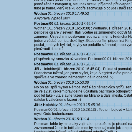
Na muj vkus překvapivě dobře. :-)...Občas si sice objeví něja
jedné ráně z katapultu), ale jinak vcelku příjemné překvape
tube je trailer, který vcelku dobře zachycuje o co jde (stačí 
Wothan
01. březen 2010 17:49:52
A výprava vypadá jak?
Postman00
01. březen 2010 17:44:47
Wothan(01. březen 2010 16:53:30) : Wothan(01. březen 2010 
peripetie císaře v severní Itálii včetně již zmíněného dobytí 
zaměřen. Ústředními postavami jsou již zmíněmý Fridricha H
jeden z vůdců Lombardské ligy. Skladbou film připomíná Ki
poslat, jen bych byl rád, kdyby se podařilo stáhnout, nebo vy
picožroutí dialekt?...
Postman00
01. březen 2010 17:43:37
příspěvek byl smazán użivatelem Postman00 01. březen 201
Postman00
01. březen 2010 17:26:35
Jiří z Holohlav(01. březen 2010 16:45:04) : Pokud si pamatuju,
Fridrichova tažení, jen jsem slyšel, že je Siegried v této p
spočívala ve znalosti německých dějin obecně. :-)
Wothan
01. březen 2010 15:53:30
No on asi spíš myslel Němce, než Řád německých rytířů. Ten s
se ve 12.st. celkem pravidelně účastnila pacifikace odbojnýc
podílel také - viz. slavné tažení na Miláno a další města. Os
daleko k válečnému tažení :-)
Jiří z Holohlav
01. březen 2010 15:45:04
Postman00(01. březen 2010 15:28:13) : Teutoni bojově v Itá
mysli Ordo teutonicorum.
Wothan
01. březen 2010 15:31:14
Postman: tohle by mne taky zajímalo - protože to je přesně n
zaznamenal že se to točí, ale moc by mne zajímalo jak ten poč