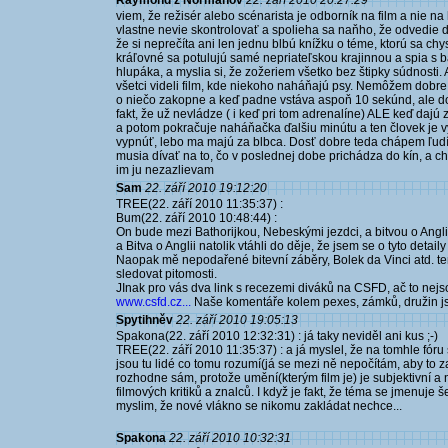
Raymond z Normanov
22. září 2010 20:27:29
viem, že režisér alebo scénarista je odborník na film a nie na 
vlastne nevie skontrolovať a spolieha sa naňho, že odvedie d
že si neprečíta ani len jednu blbú knížku o téme, ktorú sa c
kráľovné sa potulujú samé nepriateľskou krajinnou a spia s bá
hlupáka, a myslia si, že zožeriem všetko bez štipky súdnosti.
všetci videli film, kde niekoho naháňajú psy. Nemôžem dobr
o niečo zakopne a keď padne vstáva aspoň 10 sekúnd, ale do
fakt, že už nevládze ( i keď pri tom adrenalíne) ALE keď dajú 
a potom pokračuje naháňačka ďalšiu minútu a ten človek je v
vypnúť, lebo ma majú za blbca. Dosť dobre teda chápem ľudí, k
musia dívať na to, čo v poslednej dobe prichádza do kín, a c
im ju nezazlievam
Sam
22. září 2010 19:12:20
TREE(22. září 2010 11:35:37) :
Bum(22. září 2010 10:48:44) :
On bude mezi Bathorijkou, Nebeskými jezdci, a bitvou o Anglii
a Bitva o Anglii natolik vtáhli do děje, že jsem se o tyto detai
Naopak mě nepodařené bitevní záběry, Bolek da Vinci atd. ten f
sledovat pitomosti.
JInak pro vás dva link s recezemi diváků na CSFD, ač to nejso
www.csfd.cz...
Naše komentáře kolem pexes, zámků, družin jso
Spytihněv
22. září 2010 19:05:13
Spakona(22. září 2010 12:32:31) : já taky neviděl ani kus ;-)
TREE(22. září 2010 11:35:37) : a já myslel, že na tomhle fóru
jsou tu lidé co tomu rozumí(já se mezi ně nepočítám, aby to z
rozhodne sám, protože umění(kterým film je) je subjektivní a
filmových kritiků a znalců. I když je fakt, že téma se jmenuje š
myslim, že nové vlákno se nikomu zakládat nechce...
Spakona
22. září 2010 10:32:31