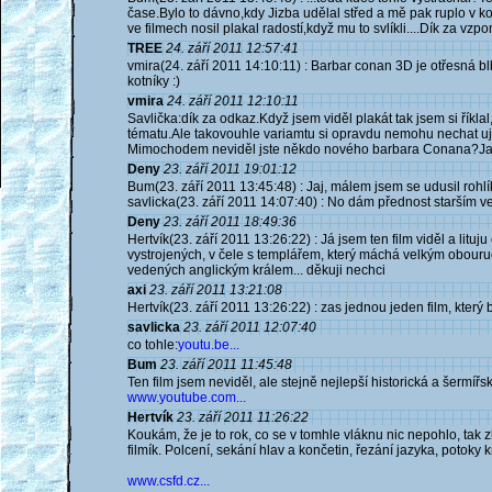
čase.Bylo to dávno,kdy Jizba udělal střed a mě pak ruplo v 
ve filmech nosil plakal radostí,když mu to svlíkli....Dík za vzp
TREE
24. září 2011 12:57:41
vmira(24. září 2011 14:10:11) : Barbar conan 3D je otřesná bl
kotníky :)
vmira
24. září 2011 12:10:11
Savlička:dík za odkaz.Když jsem viděl plakát tak jsem si říkl
tématu.Ale takovouhle variamtu si opravdu nemohu nechat ují
Mimochodem neviděl jste někdo nového barbara Conana?Ja
Deny
23. září 2011 19:01:12
Bum(23. září 2011 13:45:48) : Jaj, málem jsem se udusil rohl
savlicka(23. září 2011 14:07:40) : No dám přednost starším ve
Deny
23. září 2011 18:49:36
Hertvík(23. září 2011 13:26:22) : Já jsem ten film viděl a litu
vystrojených, v čele s templářem, který máchá velkým obouru
vedených anglickým králem... děkuji nechci
axi
23. září 2011 13:21:08
Hertvík(23. září 2011 13:26:22) : zas jednou jeden film, který
savlicka
23. září 2011 12:07:40
co tohle:
youtu.be...
Bum
23. září 2011 11:45:48
Ten film jsem neviděl, ale stejně nejlepší historická a šermí
www.youtube.com...
Hertvík
23. září 2011 11:26:22
Koukám, že je to rok, co se v tomhle vláknu nic nepohlo, tak
filmík. Polcení, sekání hlav a končetin, řezání jazyka, potoky 
www.csfd.cz...