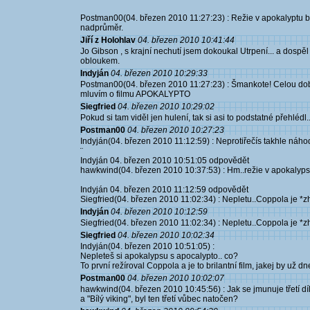
Postman00(04. březen 2010 11:27:23) : Režie v apokalyptu b
nadprůměr.
Jiří z Holohlav
04. březen 2010 10:41:44
Jo Gibson , s krajní nechutí jsem dokoukal Utrpení... a dospě
obloukem.
Indyján
04. březen 2010 10:29:33
Postman00(04. březen 2010 11:27:23) : Šmankote! Celou dobu
mluvím o filmu APOKALYPTO
Siegfried
04. březen 2010 10:29:02
Pokud si tam viděl jen hulení, tak si asi to podstatné přehlédl.
Postman00
04. březen 2010 10:27:23
Indyján(04. březen 2010 11:12:59) : Neprotiřečís takhle náh
¨
Indyján 04. březen 2010 10:51:05 odpovědět
hawkwind(04. březen 2010 10:37:53) : Hm..režie v apokalypse
Indyján 04. březen 2010 11:12:59 odpovědět
Siegfried(04. březen 2010 11:02:34) : Nepletu..Coppola je *z
Indyján
04. březen 2010 10:12:59
Siegfried(04. březen 2010 11:02:34) : Nepletu..Coppola je *z
Siegfried
04. březen 2010 10:02:34
Indyján(04. březen 2010 10:51:05) :
Nepleteš si apokalypsu s apocalypto.. co?
To první režíroval Coppola a je to brilantní film, jakej by už dn
Postman00
04. březen 2010 10:02:07
hawkwind(04. březen 2010 10:45:56) : Jak se jmunuje třetí dí
a "Bílý viking", byl ten třetí vůbec natočen?