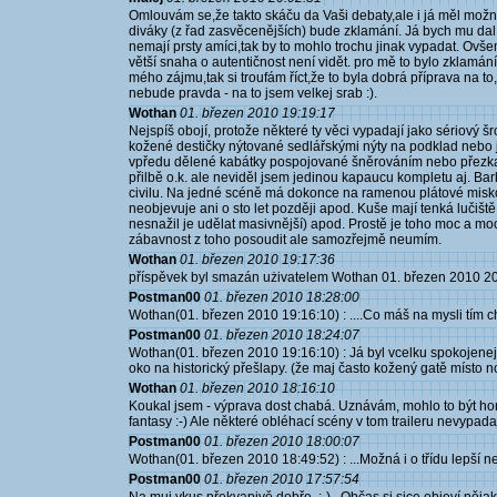
Omlouvám se,že takto skáču da Vaši debaty,ale i já měl možnost
diváky (z řad zasvěcenějších) bude zklamání. Já bych mu dal
nemají prsty amíci,tak by to mohlo trochu jinak vypadat. Ovšem
větší snaha o autentičnost není vidět. pro mě to bylo zklamání
mého zájmu,tak si troufám říct,že to byla dobrá příprava na t
nebude pravda - na to jsem velkej srab :).
Wothan
01. březen 2010 19:19:17
Nejspíš obojí, protože některé ty věci vypadají jako sériový š
kožené destičky nýtované sedlářskými nýty na podklad nebo j
vpředu dělené kabátky pospojované šněrováním nebo přezka
přilbě o.k. ale neviděl jsem jedinou kapaucu kompletu aj. Bar
civilu. Na jedné scéně má dokonce na ramenou plátové miskov
neobjevuje ani o sto let později apod. Kuše mají tenká lučišt
nesnažil je udělat masivnější) apod. Prostě je toho moc a moc 
zábavnost z toho posoudit ale samozřejmě neumím.
Wothan
01. březen 2010 19:17:36
příspěvek byl smazán użivatelem Wothan 01. březen 2010 20
Postman00
01. březen 2010 18:28:00
Wothan(01. březen 2010 19:16:10) : ....Co máš na mysli tím
Postman00
01. březen 2010 18:24:07
Wothan(01. březen 2010 19:16:10) : Já byl vcelku spokojenej
oko na historický přešlapy. (že maj často kožený gatě místo no
Wothan
01. březen 2010 18:16:10
Koukal jsem - výprava dost chabá. Uznávám, mohlo to být horší
fantasy :-) Ale některé obléhací scény v tom traileru nevypadaj
Postman00
01. březen 2010 18:00:07
Wothan(01. březen 2010 18:49:52) : ...Možná i o třídu lepší n
Postman00
01. březen 2010 17:57:54