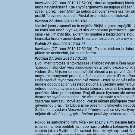
hawkwind(27. únor 2010 17:52:39) : duraku vypatlanej hlavo
huba nevymáchaná.Kde chybí argumenty nastupuje urážení.Js
stříleli a přežil jsem.Mám za sebou pár vojenských misí tak 
praštil.To bys nerozchodil.Přestal bych s tebou diskutovat.
Wothan
27. únor 2010 18:13:02
Vlastně jsem zapoměl na to nejdůležitější co jsme zapůjčil
na kotel nad oheň! Vynikající dílo vrcholného primitivismu-provi
sami - asi jim bylo líto, jak tam tak smutně a bezprizorně sto
trojnožka hrála v americkém filmu, ale nestalo se tak a my jsm
Bučák
27. únor 2010 17:04:17
hawkwind(27. únor 2010 17:52:39) : To s tím nickem je dobrá o
přitom se nechechtá, jak mu to žerem.
Wothan
27. únor 2010 17:01:33
Dvojí metr: protože tentokrát zase já vůbec nevím o čem mluv
"pseudo historické" věci produkujeme? Z tvého vysoce konkr
vědom. Snažil jsem se ti odpovědět přesně a po pravdě. Jenž
úmyslem anonymně prudit (možná se pletu, ale to ID mi připa
Opět nastává "syndrom vesnické zbavy" - když se do vás něk
budete odpovídat, on vás neposlouchá a všechny jeho "argum
jednou - pokud by se u nás točila Libuše znovu, šli bychom d
penězům které potřebujeme. Svůj díl práce bychom ale odvedli
dvorec se stydět nemusíme. Ne vše je dokonalé a stále se uč
zastaralé nahrazují nové apod. Pokud někam půjčujeme zbran
odvedenou práci. Na Libuši jsme ovšem nic takového nedodával
Špilberk na výstavu Moravských Přemyslovců se šily kostýmy p
nějaké dřevěné lopaty, rýč, dřevěné podávky, sekerku apod. Vl
Pokud se samotného filmu týče - byl špatný a my nejsme takoví
jsme se na něm podíleli my nebo naši přátelé a kolegové. Byl 
stehjně jako u Rytířů - režii, scénář, herecké výkony apod. A 