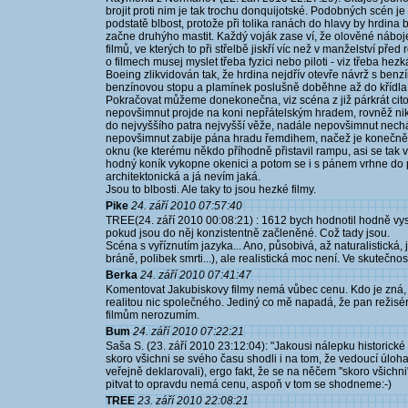
brojit proti nim je tak trochu donquijotské. Podobných scén je
podstatě blbost, protože při tolika ranách do hlavy by hrdina
začne druhýho mastit. Každý voják zase ví, že olověné náboje 
filmů, ve kterých to při střelbě jiskří víc než v manželství pře
o filmech musej myslet třeba fyzici nebo piloti - viz třeba hezk
Boeing zlikvidován tak, že hrdina nejdřív otevře návrž s ben
benzínovou stopu a plamínek poslušně doběhne až do křídla le
Pokračovat můžeme donekonečna, viz scéna z již párkrát cit
nepovšimnut projde na koni nepřátelským hradem, rovněž n
do nejvyššího patra nejvyšší věže, nadále nepovšimnut nech
nepovšimnut zabije pána hradu řemdihem, načež je konečně po
oknu (ke kterému někdo příhodně přistavil rampu, asi se tak 
hodný koník vykopne okenici a potom se i s pánem vrhne do pro
architektonická a já nevím jaká.
Jsou to blbosti. Ale taky to jsou hezké filmy.
Pike
24. září 2010 07:57:40
TREE(24. září 2010 00:08:21) : 1612 bych hodnotil hodně vyso
pokud jsou do něj konzistentně začleněné. Což tady jsou.
Scéna s vyříznutím jazyka... Ano, působivá, až naturalistická, 
bráně, polibek smrti...), ale realistická moc není. Ve skutečn
Berka
24. září 2010 07:41:47
Komentovat Jakubiskovy filmy nemá vůbec cenu. Kdo je zná, v
realitou nic společného. Jediný co mě napadá, že pan režisé
filmům nerozumím.
Bum
24. září 2010 07:22:21
Saša S. (23. září 2010 23:12:04): "Jakousi nálepku historické
skoro všichni se svého času shodli i na tom, že vedoucí úloha
veřejně deklarovali), ergo fakt, že se na něčem "skoro všich
pitvat to opravdu nemá cenu, aspoň v tom se shodneme:-)
TREE
23. září 2010 22:08:21