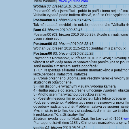
Jsem zvědavej :
www.youtube.com...
Wothan
03. březen 2010 16:14:22
Posman00: však jsem říkal - pořád to patří k tomu nejlepším
Valhalla vypadá podle traileru děsivě, vidět to Odin vypíchne si
Postman00
03. březen 2010 11:42:51
Tak mě napadá, neviděl jste někdo, nebo nemáte "Valhalla ri
Bum
03. březen 2010 09:53:47
Postman00 (03. březen 2010 09:55:39): Skvělé shrnutí, tomu 
Lvem v zimě sedí.
Postman00
03. březen 2010 08:58:41
Wothan(02. březen 2010 21:54:27) : Souhlasím s Dámou.:-)
Postman00
03. březen 2010 08:55:39
Raymond z Normanov(02. březen 2010 21:14:58) : Dovoluji si
věrnost ať už v ději nebo ve vybavení tak prosím, (na to jsou 
sobě nedělá film filmem.Takže popořadě:
1) K.n. respektuje základní skladbu dramatického a potažmo f
krize,peripetie, katastrofa, katarze)
2) Kromě prkenného Blooma jsou všechny herecké výkony slu
skutečností odůvodněné.
3) Film disponuje výraznými vizuály, výborná kamera
4) Hudba pasuje do scén, přesně umocňuje vyjádření obrazu
5) Mnoho scén má výraznou poetickou stránku
6) Poselství nesoucí film je podnětné, i když lehce otřepané
Podtrženo sečteno. Problém tady není v režisérovi či práci f
odvedeny nadstandardně. Problém nastává ve spojení námět -
Myslím si, že je to film, který si zaslouží být vnímám ze širšíh
k prohlášení: "K.n. JE špatný film"
Závěrem uvedu jeden příklad. Znáš film Lev v zimě (1968
www
Plantagenet trávil zimu 1183 v Chinonu s manželkou a syny. Pře
vechio
03. březen 2010 08:06:43