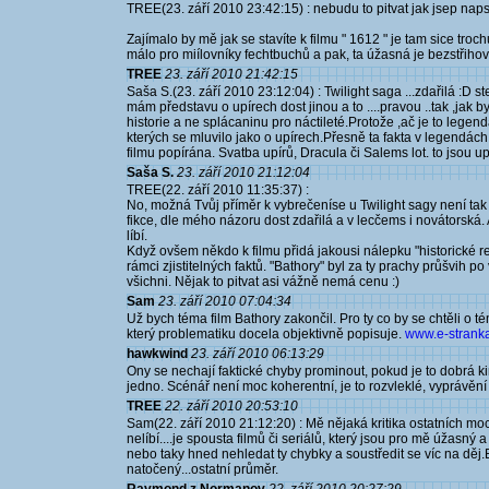
TREE(23. září 2010 23:42:15) : nebudu to pitvat jak jsep napsal
Zajímalo by mě jak se stavíte k filmu " 1612 " je tam sice troch
málo pro miílovníky fechtbuchů a pak, ta úžasná je bezstřihová
TREE
23. září 2010 21:42:15
Saša S.(23. září 2010 23:12:04) : Twilight saga ...zdařilá :D s
mám představu o upírech dost jinou a to ....pravou ..tak ,ja
historie a ne splácaninu pro náctileté.Protože ,ač je to lege
kterých se mluvilo jako o upírech.Přesně ta fakta v legendách 
filmu popírána. Svatba upírů, Dracula či Salems lot. to jsou upí
Saša S.
23. září 2010 21:12:04
TREE(22. září 2010 11:35:37) :
No, možná Tvůj příměr k vybrečeníse u Twilight sagy není tak 
fikce, dle mého názoru dost zdařilá a v lecčems i novátorská.
líbí.
Když ovšem někdo k filmu přidá jakousi nálepku "historické re
rámci zjistitelných faktů. "Bathory" byl za ty prachy průšvih 
všichni. Nějak to pitvat asi vážně nemá cenu :)
Sam
23. září 2010 07:04:34
Už bych téma film Bathory zakončil. Pro ty co by se chtěli o t
který problematiku docela objektivně popisuje.
www.e-stranka.
hawkwind
23. září 2010 06:13:29
Ony se nechají faktické chyby prominout, pokud je to dobrá k
jedno. Scénář není moc koherentní, je to rozvleklé, vyprávění 
TREE
22. září 2010 20:53:10
Sam(22. září 2010 21:12:20) : Mě nějaká kritika ostatních mo
nelíbí....je spousta filmů či seriálů, který jsou pro mě úžasný
nebo taky hned nehledat ty chybky a soustředit se víc na děj.
natočený...ostatní průměr.