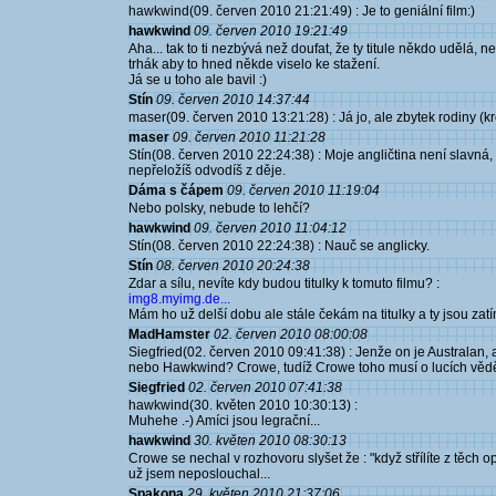
hawkwind(09. červen 2010 21:21:49) : Je to geniální film:)
hawkwind
09. červen 2010 19:21:49
Aha... tak to ti nezbývá než doufat, že ty titule někdo udělá
trhák aby to hned někde viselo ke stažení.
Já se u toho ale bavil :)
Stín
09. červen 2010 14:37:44
maser(09. červen 2010 13:21:28) : Já jo, ale zbytek rodiny (kro
maser
09. červen 2010 11:21:28
Stín(08. červen 2010 22:24:38) : Moje angličtina není slavná, 
nepřeložíš odvodíš z děje.
Dáma s čápem
09. červen 2010 11:19:04
Nebo polsky, nebude to lehčí?
hawkwind
09. červen 2010 11:04:12
Stín(08. červen 2010 22:24:38) : Nauč se anglicky.
Stín
08. červen 2010 20:24:38
Zdar a sílu, nevíte kdy budou titulky k tomuto filmu? :
img8.myimg.de...
Mám ho už delší dobu ale stále čekám na titulky a ty jsou zatím
MadHamster
02. červen 2010 08:00:08
Siegfried(02. červen 2010 09:41:38) : Jenže on je Australan, 
nebo Hawkwind? Crowe, tudíž Crowe toho musí o lucích vědět
Siegfried
02. červen 2010 07:41:38
hawkwind(30. květen 2010 10:30:13) :
Muhehe .-) Amíci jsou legrační...
hawkwind
30. květen 2010 08:30:13
Crowe se nechal v rozhovoru slyšet že : "když střílíte z těch 
už jsem neposlouchal...
Spakona
29. květen 2010 21:37:06