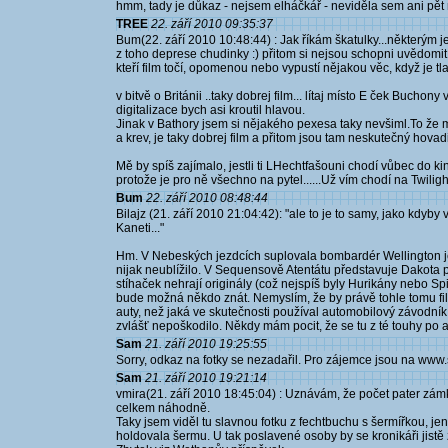
hmm, tady je důkaz - nejsem elháčkář - neviděla sem ani pět m
TREE
22. září 2010 09:35:37
Bum(22. září 2010 10:48:44) : Jak říkám škatulky...některým je
z toho deprese chudinky :) přitom si nejsou schopni uvědomi
kteří film točí, opomenou nebo vypustí nějakou věc, když je tl
v bitvě o Británii ..taky dobrej film... lítaj místo E ček Buch
digitalizace bych asi kroutil hlavou.
Jinak v Bathory jsem si nějakého pexesa taky nevšiml.To že moh
a krev, je taky dobrej film a přitom jsou tam neskutečný hovad
Mě by spíš zajímalo, jestli ti LHechtfašouni chodí vůbec do ki
protože je pro ně všechno na pytel......Už vím chodí na Twilig
Bum
22. září 2010 08:48:44
Bilajz (21. září 2010 21:04:42): "ale to je to samy, jako kdyb
Kaneti..."
Hm. V Nebeských jezdcích suplovala bombardér Wellington je
nijak neublížilo. V Sequensově Atentátu představuje Dakota 
stíhaček nehrají originály (což nejspíš byly Hurikány nebo Spi
bude možná někdo znát. Nemyslím, že by právě tohle tomu film
auty, než jaká ve skutečnosti používal automobilový závodník 
zvlášť nepoškodilo. Někdy mám pocit, že se tu z té touhy po a
Sam
21. září 2010 19:25:55
Sorry, odkaz na fotky se nezadařil. Pro zájemce jsou na www
Sam
21. září 2010 19:21:14
vmira(21. září 2010 18:45:04) : Uznávám, že počet pater zámk
celkem náhodně.
Taky jsem viděl tu slavnou fotku z fechtbuchu s šermířkou, je
holdovala šermu. U tak poslavené osoby by se kronikáři jistě z