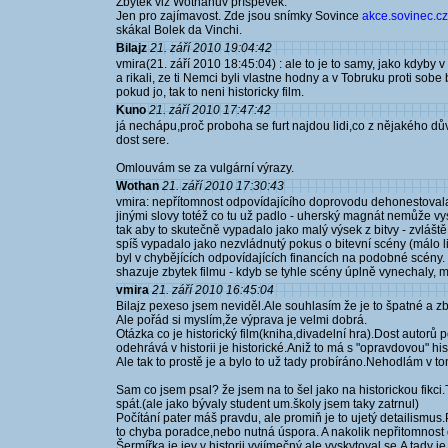
Zbytek viz Wothanův příspěvek.
Jen pro zajímavost. Zde jsou snímky Sovince
akce.sovinec.cz.
skákal Bolek da Vinchi.
Bilajz
21. září 2010 19:04:42
vmira(21. září 2010 18:45:04) : ale to je to samy, jako kdyby
a rikali, ze ti Nemci byli vlastne hodny a v Tobruku proti sobe
pokud jo, tak to neni historicky film.
Kuno
21. září 2010 17:47:42
já nechápu,proč proboha se furt najdou lidi,co z nějakého dů
dost sere.
Omlouvám se za vulgární výrazy.
Wothan
21. září 2010 17:30:43
vmira: nepřítomnost odpovídajícího doprovodu dehonestovala 
jinými slovy totéž co tu už padlo - uherský magnát nemůže vys
tak aby to skutečně vypadalo jako malý výsek z bitvy - zvlášt
spíš vypadalo jako nezvládnutý pokus o bitevní scény (málo lid
byl v chybějících odpovídajících financích na podobné scény. 
shazuje zbytek filmu - kdyb se tyhle scény úplně vynechaly, moh
vmira
21. září 2010 16:45:04
Bilajz pexeso jsem neviděl.Ale souhlasím že je to špatné a z
Ale pořád si myslím,že výprava je velmi dobrá.
Otázka co je historický film(kniha,divadelní hra).Dost autorů 
odehrává v historii je historické.Aniž to má s "opravdovou" h
Ale tak to prostě je a bylo to už tady probíráno.Nehodlám v t
Sam co jsem psal? že jsem na to šel jako na historickou fikc
spát.(ale jako bývaly student um.školy jsem taky zatrnul)
Počítání pater máš pravdu, ale promiň je to ujetý detailismu
to chyba poradce,nebo nutná úspora. A nakolik nepřitomnost
Šermířka je jev v historii vyjímečný,ale vyskytoval se.A tad