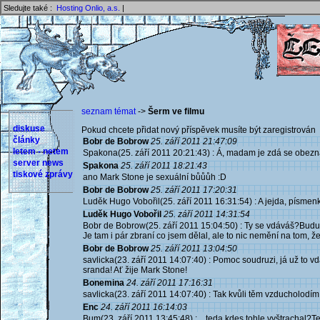
Sledujte také :
Hosting Onlio, a.s.
|
seznam témat
->
Šerm ve filmu
diskuse
Pokud chcete přidat nový příspěvek musíte být zaregistrován 
články
Bobr de Bobrow
25. září 2011 21:47:09
letem - netem
Spakona(25. září 2011 20:21:43) : Á, madam je zdá se obez
server news
Spakona
25. září 2011 18:21:43
tiskové zprávy
ano Mark Stone je sexuální bůůůh :D
Bobr de Bobrow
25. září 2011 17:20:31
Luděk Hugo Vobořil(25. září 2011 16:31:54) : A jejda, písmenko
Luděk Hugo Vobořil
25. září 2011 14:31:54
Bobr de Bobrow(25. září 2011 15:04:50) : Ty se vdáváš?Budu s
Je tam i pár zbraní co jsem dělal, ale to nic nemění na tom, ž
Bobr de Bobrow
25. září 2011 13:04:50
savlicka(23. září 2011 14:07:40) : Pomoc soudruzi, já už to vdáv
sranda! Ať žije Mark Stone!
Bonemina
24. září 2011 17:16:31
savlicka(23. září 2011 14:07:40) : Tak kvůli těm vzducholodím s
Enc
24. září 2011 16:14:03
Bum(23. září 2011 13:45:48) : ...teda kdes tohle vyštrachal?