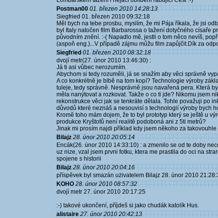
Lombarském tažení i nějací oblíbení rabující Češi :-)
Postman00
01. březen 2010 14:28:13
Siegfried 01. březen 2010 09:32:18
Měl bych na tebe prosbu, myslím, že mi Pája říkala, že jsi o
byl Italy natočen film Barbarossa o tažení dotyčného císaře p
původním znění. :-( Napadlo mě, jestli o tom něco nevíš, popř. 
(aspoň eng.)...V případě zájmu můžu film zapůjčit.Dík za o
Siegfried
01. březen 2010 08:32:18
dvojí metr(27. únor 2010 13:46:30) :
Já ti asi vůbec nerozumím.
Abychom si tedy rozuměli, já se snažím aby věci správně vypa
A co konkrétně je blbě na tom kopí? Technologie výroby základu
tuleje, tedy správně. Nesprávně jsou navařená pera. Která b
měla nanýtovat a rozkovat. Takže o co ti jde? Nikomu jsem nik
rekonstrukce věci jak se tenkráte dělala. Tohle považuji po 
důvodů které neznáš a nesouvisí s technologií výroby bych ho a
Kromě toho mám dojem, že to byl prototyp který se ještě u výr
produkce Kryštofů není realitě podoboná ani z 5ti metrů?
Jinak mi prosím najdi příklad kdy jsem někoho za takovouhle 
Bilajz
28. únor 2010 20:05:14
Encák(26. únor 2010 14:33:10) : a zmenilo se od te doby neco
uz nize, vzal jsem prvni fotku, ktera me prastila do oci na str
spojene s historii
Bilajz
28. únor 2010 20:04:16
příspěvek byl smazán użivatelem Bilajz 28. únor 2010 21:28:
KOHO
28. únor 2010 08:57:32
dvojí metr 27. únor 2010 20:17:25
:-) takové ukončení, příjdeš si jako chudák katolík Hus.
alistaire
27. únor 2010 20:42:13