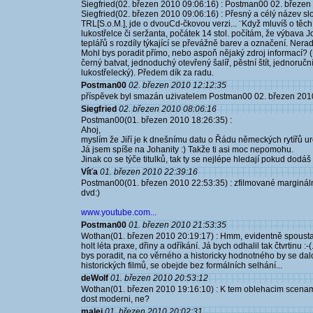
Siegfried(02. březen 2010 09:06:16) : Postman00 02. březen
Siegfried(02. březen 2010 09:06:16) : Přesný a célý název 
TRL[S.o.M.], jde o dvouCd-čkovou verzi... ¨Když mluvíš o tě
lukostřelce či seržanta, počátek 14 stol. počítám, že výbava
teplářů s rozdíly týkající se převážně barev a označení. Ner
Mohl bys poradit přímo, nebo aspoň nějaký zdroj informací?
černý batvat, jednoduchý otevřený šalíř, pěstní štít, jednoruč
lukostřelecký). Předem dík za radu.
Postman00
02. březen 2010 12:12:35
příspěvek byl smazán użivatelem Postman00 02. březen 201
Siegfried
02. březen 2010 08:06:16
Postman00(01. březen 2010 18:26:35) :
Ahoj,
myslím že Jiří je k dnešnímu datu o Řádu německých rytířů urči
Já jsem spíše na Johanity :) Takže ti asi moc nepomohu.
Jinak co se týče titulků, tak ty se nejlépe hledají pokud dod
Víťa
01. březen 2010 22:39:16
Postman00(01. březen 2010 22:53:35) : zfilmované marginální
dvd:)
www.youtube.com...
Postman00
01. březen 2010 21:53:35
Wothan(01. březen 2010 20:19:17) : Hmm, evidentně spousta 
holt léta praxe, dřiny a odříkání. Já bych odhalil tak čtvrtinu :-
bys poradit, na co věrného a historicky hodnotného by se da
historických filmů, se obejde bez formálních selhání...
deWolf
01. březen 2010 20:53:12
Wothan(01. březen 2010 19:16:10) : K tem oblehacim scenam
dost moderni, ne?
malej
01. březen 2010 20:02:31