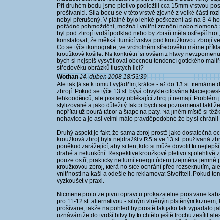
Při druhém bodu jsme pletivo podložili cca 15mm vrstvou pos
prošívanici. Síla bodu se v této vrstvě zjevně z velké části r
nebyl přerušený. V plátně bylo lehké poškození asi na 3-4 ho
pořádné pohmoždění, možná i vnitřní zranění nebo zlomená 
byl pod zbrojí tvrdší podklad nebo by zbraň měla ostřejší hrot,
konstatovat, že měkká tlumící vrstva pod kroužkovou zbrojí ve
Co se týče ikonografie, ve vrcholném středověku máme příkla
kroužkové košile. Na konkrétní si ovšem z hlavy nevzpomenu, 
bych si nejspíš vysvětloval obecnou tendencí gotického malířst
středověku obrázků tlustých lidí?
Wothan
24. duben 2008 18:53:39
Ale tak já se k tomu i vyjádřím, krátce - až do 13.st. nemám
zbrojí. Pokud se týče 13.st. bývá obvykle citována Maciejows
lehkooděnců, ale postavy oblékající zbroj jí nemají. Problém j
stylizované a jako důležitý faktor bych asi poznamenal fakt ž
nepřítal už bourá tábor a šlape na paty. Na jiném místě si 
nohavice a je asi velmi málo pravděpodobné že by si chránil 
Druhý aspekt je fakt, že sama zbroj prostě jako dostatečná 
kroužková zbroj byla nejdražší v RS a ve 13.st. používaná zbr
poněkud zarážející, aby si ten, kdo si může dovolit tu nejlepš
drahé a nefunkční. Respektive kroužkové pletivo spolehlivě za
pouze ostří, prakticky netlumí energii úderu (zejména jemné pl
kroužkovou zbroj, která ho sice ochrání před rozseknutím, ale
vnitřnosti na kaši a odešle ho reklamovat Stvořiteli. Pokud to
vyzkoušet v praxi.
Nicméně proto že první opravdu prokazatelné prošívané kabát
pro 11-12.st. alternativou - silným vlněným plstěným krznem, 
prošívané, takže na pohled by prostě tak jako tak vypadalo jak
uznávám že do tvrdší bitvy by to chtělo ještě trochu zesílit al