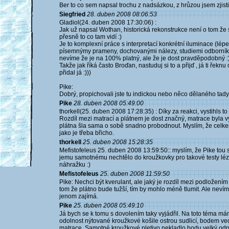
Ber to co sem napsal trochu z nadsázkou, z hrůzou jsem zjisti
Siegfried
28. duben 2008 08:06:53
Gladiol(24. duben 2008 17:30:06) :
Jak už napsal Wothan, historická rekonstrukce není o tom že s
přesně to co tam vidí :)
Je to komplexní práce s interpretací konkrétní iluminace (lép
písemnýmy prameny, dochovanými nálezy, studiemi odborník
nevíme že je na 100% platný, ale že je dost pravděpodobný :
Takže jak říká často Broďan, nastuduj si to a přijď , já ti ře
přidal já :)))
Pike:
Dobrý, propichovali jste tu indickou nebo něco dělaného tady
Pike
28. duben 2008 05:49:00
thorkell(25. duben 2008 17:28:35) : Díky za reakci, vystihls to
Rozdíl mezi matrací a plátnem je dost značný, matrace byla 
plátna šla sama o sobě snadno probodnout. Myslím, že celkem
jako je třeba břicho.
thorkell
25. duben 2008 15:28:35
Mefistofeleus 25. duben 2008 13:59:50:: myslím, že Pike tou s
jemu samotnému nechtělo do kroužkovky pro takové testy lézt (
náhražku :)
Mefistofeleus
25. duben 2008 11:59:50
Pike: Nechci být kverulant, ale jaký je rozdíl mezi podložení
tom že plátno bude tužší, tím by mohlo méně tlumit. Ale nevím
jenom zajímá.
Pike
25. duben 2008 05:49:10
Já bych se k tomu s dovolením taky vyjádřil. Na toto téma m
odolnost nýtované kroužkové košile ostrou sudlicí, bodem ve
matrace. Samotné kroužkové pletivo nekladlo bodu velký odpo