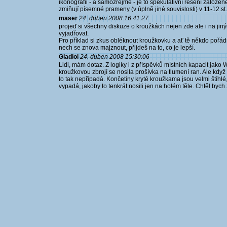
ikonografii - a samozřejmě - je to spekulativní řešení založené
zmiňují písemné prameny (v úplně jiné souvislosti) v 11-12.st.
maser
24. duben 2008 16:41:27
projeď si všechny diskuze o kroužkách nejen zde ale i na jiný
vyjadřovat.
Pro příklad si zkus obléknout kroužkovku a ať tě někdo pořá
nech se znova majznout, přijdeš na to, co je lepší.
Gladiol
24. duben 2008 15:30:06
Lidi, mám dotaz. Z logiky i z příspěvků místních kapacit jako
kroužkovou zbrojí se nosila prošívka na tlumení ran. Ale kd
to tak nepřipadá. Končetiny kryté kroužkama jsou velmi štíhlé
vypadá, jakoby to tenkrát nosili jen na holém těle. Chtěl bych 