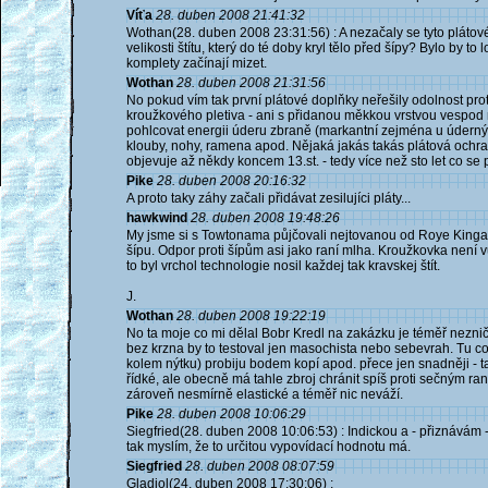
Víťa
28. duben 2008 21:41:32
Wothan(28. duben 2008 23:31:56) : A nezačaly se tyto plát
velikosti štítu, který do té doby kryl tělo před šípy? Bylo by 
komplety začínají mizet.
Wothan
28. duben 2008 21:31:56
No pokud vím tak první plátové doplňky neřešily odolnost prot
kroužkového pletiva - ani s přidanou měkkou vrstvou vespod 
pohlcovat energii úderu zbraně (markantní zejména u úderných
klouby, nohy, ramena apod. Nějaká jakás takás plátová ochra
objevuje až někdy koncem 13.st. - tedy více než sto let co se
Pike
28. duben 2008 20:16:32
A proto taky záhy začali přidávat zesilujíci pláty...
hawkwind
28. duben 2008 19:48:26
My jsme si s Towtonama půjčovali nejtovanou od Roye Kinga, za
šípu. Odpor proti šípům asi jako raní mlha. Kroužkovka není 
to byl vrchol technologie nosil každej tak kravskej štít.
J.
Wothan
28. duben 2008 19:22:19
No ta moje co mi dělal Bobr Kredl na zakázku je téměř nezničit
bez krzna by to testoval jen masochista nebo sebevrah. Tu c
kolem nýtku) probiju bodem kopí apod. přece jen snadněji - t
řídké, ale obecně má tahle zbroj chránit spíš proti sečným ran
zároveň nesmírně elastické a téměř nic neváží.
Pike
28. duben 2008 10:06:29
Siegfried(28. duben 2008 10:06:53) : Indickou a - přiznávám 
tak myslím, že to určitou vypovídací hodnotu má.
Siegfried
28. duben 2008 08:07:59
Gladiol(24. duben 2008 17:30:06) :