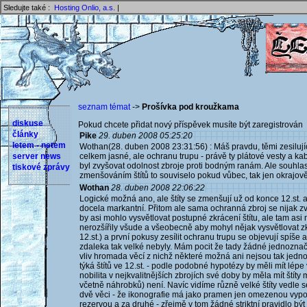
Sledujte také :
Hosting Onlio, a.s.
|
seznam témat
->
Prošívka pod kroužkama
diskuse
Pokud chcete přidat nový příspěvek musíte být zaregistrován 
články
Pike
29. duben 2008 05:25:20
letem - netem
Wothan(28. duben 2008 23:31:56) : Máš pravdu, těmi zesilujíc
server news
celkem jasné, ale ochranu trupu - právě ty plátové vesty a kab
byl zvyšovat odolnost zbroje proti bodným ranám. Ale souhlasí
tiskové zprávy
zmenšováním štítů to souviselo pokud vůbec, tak jen okrajově
Wothan
28. duben 2008 22:06:22
Logické možná ano, ale štíty se zmenšují už od konce 12.st. a r
docela markantní. Přitom ale sama ochranná zbroj se nijak zv
by asi mohlo vysvětlovat postupné zkrácení štítu, ale tam asi n
nerozšířily všude a všeobecně aby mohyl nějak vysvětlovat zk
12.st.) a první pokusy zesílit ochranu trupu se objevují spíše a
zdaleka tak velké nebyly. Mám pocit že tady žádné jednoznač
vliv hromada věcí z nichž některé možná ani nejsou tak jedno
týká štítů ve 12.st. - podle podobné hypotézy by měli mít lépe
nobilita v nejkvalitnějších zbrojích své doby by měla mít štíty
včetně náhrobků) není. Navíc vidíme různě velké štíty vedle 
dvě věci - že ikonografie má jako pramen jen omezenou vypoví
rezervou a za druhé - zřejmě v tom žádné striktní pravidlo být