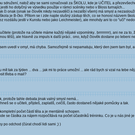
rmu sdružení, natož aby se sami označovali za ŠKOLU, kde je UČITEL a přezevšec
estli ho dotyčný ve výsedku použije v rámci scéniky nebo v Bloss turnajích...
í tak či onak (onak se člověk nikdy nezavděčí a nezalíbí všem) má smysl a nezaslouží 
ola je B-čko. Přitom se i zde najde slušný zástup těch, co se honosí názvem škola, n
 rozdáílu jestli v Kunstu nebo jako Leichmeister), ale mnohdy ani to co "učí" nedo
 učitele (protože na učitele máme každý nějaké vzpomínky.. brrrrrrrrr), ani ne za to
ou těší), ale hlavně za impuls k další práci.. ono, když člověk dostane po lebeni ne
jsem uvedl v omyl, má chyba. Samozřejmě si nepamatuju, který den jsem tam byl, a
ít tak za týden ... dva ... jak mi to práce umožní ... ale rád bych si vzal na tebe ně
sit třeba o mail?
, protože tahle debata jinak valný smysl nemá...
chneš se o učiteli, přijdeš, zaplatíš, cvičíš, často dostaneš nějaké pomůcky a tak.
á kompletní počet částí těla a je mentálně schopen.
e se částka za nájem rozpočítává na počet účastníků tréninku. Co je u nás jiné je to,
čky po odchod (čúrat chodí lidi sami ;) )