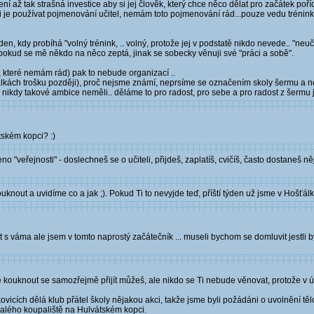
í až tak strašná investice aby si jej člověk, který chce něco dělat pro začátek poříd
ci je používat pojmenování učitel, nemám toto pojmenování rád...pouze vedu trénink a
en, kdy probíhá "volný trénink, .. volný, protože jej v podstatě nikdo nevede.. "neu
e pokud se mě někdo na něco zeptá, jinak se sobecky věnuji své "práci a sobě".
, které nemám rád) pak to nebude organizací ..
lkách trošku později), proč nejsme známí, neprsíme se označením skoly šermu a 
nikdy takové ambice neměli.. děláme to pro radost, pro sebe a pro radost z šermu 
tském kopci? :)
no "veřejnosti" - doslechneš se o učiteli, přijdeš, zaplatíš, cvičíš, často dostaneš 
uknout a uvidíme co a jak ;). Pokud Ti to nevyjde teď, příští týden už jsme v Hošťál
t s váma ale jsem v tomto naprostý začátečník ... museli bychom se domluvit jestli b
ive kouknout se samozřejmě přijít můžeš, ale nikdo se Ti nebude věnovat, protože v 
kovicích dělá klub přátel školy nějakou akci, takže jsme byli požádáni o uvolnění t
valého koupaliště na Hulvátském kopci.