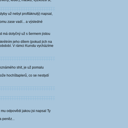
evěný, feder), masku, vyzkouší si,
kdyby už nebyl profláknutý) napsal,
omu zase vadí... a výsledné
ud má dotyčný už s šermem jistou
nkrétním jeho dílem (pokud jich na
ci období. V rámci Kunstu vycházíme
 neznámého shit, je už pomalu
tože hochštaplerů, co se nestydí
 mu odpovědi jakou jsi napsal Ty
a peněz...