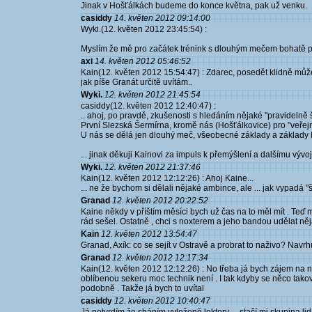
Jinak v Hošťálkách budeme do konce května, pak už venku.
casiddy
14. květen 2012 09:14:00
Wyki.(12. květen 2012 23:45:54) :
Myslím že mě pro začátek trénink s dlouhým mečem bohatě posta
axi
14. květen 2012 05:46:52
Kain(12. květen 2012 15:54:47) : Zdarec, posedět klidně mů
jak píše Granát určitě uvítám..
Wyki.
12. květen 2012 21:45:54
casiddy(12. květen 2012 12:40:47) :
.. ahoj, po pravdě, zkušenosti s hledáním nějaké "pravideln
První Slezská Šermírna, kromě nás (Hošťálkovice) pro "veřejn
U nás se dělá jen dlouhý meč, všeobecné základy a základ
... jinak děkuji Kainovi za impuls k přemýšlení a dalšímu vývoji 
Wyki.
12. květen 2012 21:37:46
Kain(12. květen 2012 12:12:26) : Ahoj Kaine...
... ne že bychom si dělali nějaké ambince, ale ... jak vypadá "
Granad
12. květen 2012 20:22:52
Kaine někdy v příštím měsíci bych už čas na to měl mít . Teď 
rád sešel. Ostatně , chci s noxterem a jeho bandou udělat něja
Kain
12. květen 2012 13:54:47
Granad, Axík: co se sejít v Ostravě a probrat to naživo? Navr
Granad
12. květen 2012 12:17:34
Kain(12. květen 2012 12:12:26) : No třeba já bych zájem na n
oblíbenou sekeru moc technik není . I tak kdyby se něco takové
podobně . Takže já bych to uvítal
casiddy
12. květen 2012 10:40:47