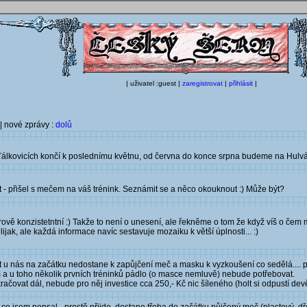
| uživatel :guest |
zaregistrovat
|
přihlásit
|
| nové zprávy :
dolů
ošťálkovicích končí k poslednímu květnu, od června do konce srpna budeme na Hulv
 - přišel s mečem na váš trénink. Seznámit se a něco okouknout :) Může být?
ově konzistetntní :) Takže to není o unesení, ale řekněme o tom že když víš o čem m
jak, ale každá informace navíc sestavuje mozaiku k větší úplnosti... :)
át u nás na začátku nedostane k zapůjčení meč a masku k vyzkoušení co sedělá.... 
m a u toho několik prvních tréninků pádlo (o masce nemluvě) nebude potřebovat.
ačovat dál, nebude pro něj investice cca 250,- Kč nic šíleného (holt si odpustí devě