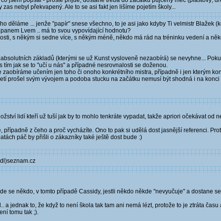
o, co jsem popsal - prostě přijde, dostane třeba do začátku půjčený meč (plastový, dř
 zas nebyl překvapený. Ale to se asi fakt jen lišíme pojetím školy...
ho děláme ... jenže "papír" snese všechno, to je asi jako kdyby Ti velmistr Blažek (
s panem Lvem .. má to svou vypovídající hodnotu?
osti, s někým si sedne více, s někým méně, někdo má rád na tréninku vedení a něk
absolutních základů (kterými se už Kunst vysloveně nezaobírá) se nevyhne... Pok
 tím jak se to "učí u nás" a případné nesrovnalosti se doženou.
e zaobíráme učením jen toho či onoho konkrétního mistra, případně i jen kterým ko
 století prošel svým vývojem a podoba stucku na začátku nemusí být shodná i na kon
žství lidí kteří už tuší jak by to mohlo tenkráte vypadat, takže apriori očekávat od
, případně z čeho a proč vycházíte. Ono to pak si udělá dost jasnější referenci. Pro
tách páč by přišli o zákazníky také ještě dost bude :)
ůdl)seznam.cz
e se někdo, v tomto případě Cassidy, jestli někdo někde "nevyučuje" a dostane se
. a jednak to, že když to není škola tak tam ani nemá lézt, protože to je ztráta času 
ní tomu tak ;).