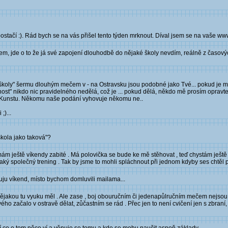
čí :). Rád bych se na vás přišel tento týden mrknout. Díval jsem se na vaše www ..
žem, jde o to že já své zapojení dlouhodbě do nějaké školy nevdím, reálně z časo
ě školy" šermu dlouhým mečem v - na Ostravsku jsou podobné jako Tvé... pokud je 
ost" nikdo nic pravidelného nedělá, což je ... pokud dělá, někdo mě prosím opravte
y Kunstu. Někomu naše podání vyhovuje někomu ne..
;)...
škola jako taková"?
mám ještě víkendy zabité . Má polovička se bude ke mě stěhovat , teď chystám ještě
ký společný trening . Tak by jsme to mohli spláchnout při jednom kdyby ses chtěl přip
huju víkend, místo bychom domluvili mailama...
ějakou tu vyuku měl . Ale zase , boj obouručním či jedenapůlručním mečem nejsou p
ho začalo v ostravě dělat, zůčastním se rád . Přec jen to není cvičení jen s zbraní, 