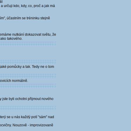
il
 určuji kdo, kdy, co, proč a jak má
čím", účastním se tréninku stejně
nemáme nutkání dokazovat světu, že
jako takového.
nějaké pomůcky a tak. Tedy ne o tom
kovicích normálně.
y jste byli ochotni přijmout nového
úterý se u nás každý potí "sám" nad
ělocvičny. Nouzově - improvizovaně