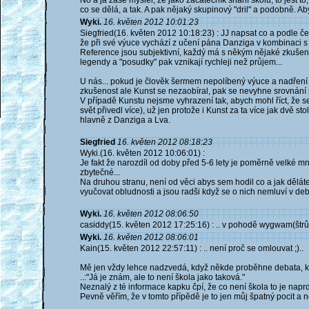
No a já zase myslel, že jako začátečník shání školu, to jest t
co se dělá, a tak. A pak nějaký skupinový "dril" a podobně. Aby
Wyki.
16. květen 2012 10:01:23
Siegfried(16. květen 2012 10:18:23) : JJ napsat co a podle če
že při své výuce vychází z učení pána Danziga v kombinaci 
Reference jsou subjektivní, každý má s někým nějaké zkušen
legendy a "posudky" pak vznikají rychleji než průjem...
U nás... pokud je člověk šermem nepolíbený výuce a nadření 
zkušenost ale Kunst se nezaobíral, pak se nevyhne srovnání s
V případě Kunstu nejsme vyhrazení tak, abych mohl říct, že s
svět přivedl více), už jen protože i Kunst za ta více jak dvě
hlavně z Danziga a Lva.
Siegfried
16. květen 2012 08:18:23
Wyki.(16. květen 2012 10:06:01) :
Je fakt že narozdíl od doby před 5-6 lety je poměrně velké mno
zbytečné...
Na druhou stranu, není od věci abys sem hodil co a jak děláte
vyučovat obludnosti a jsou radši když se o nich nemluví v deba
Wyki.
16. květen 2012 08:06:50
casiddy(15. květen 2012 17:25:16) : .. v pohodě wygwam(štr
Wyki.
16. květen 2012 08:06:01
Kain(15. květen 2012 22:57:11) : .. není proč se omlouvat ;)..
Mě jen vždy lehce nadzvedá, když někde proběhne debata, kd
..:"Já je znám, ale to není škola jako taková."
Neznalý z té informace kapku čpí, že co není škola to je naprd.
Pevně věřím, že v tomto přípědě je to jen můj špatný pocit a ne