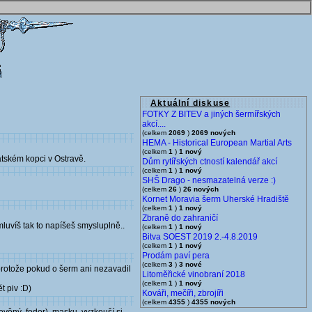
Aktuální diskuse
FOTKY Z BITEV a jiných šermířských
akcí....
(celkem
2069
)
2069 nových
HEMA - Historical European Martial Arts
(celkem
1
)
1 nový
átském kopci v Ostravě.
Dům rytířských ctností kalendář akcí
(celkem
1
)
1 nový
SHŠ Drago - nesmazatelná verze :)
(celkem
26
)
26 nových
Kornet Moravia šerm Uherské Hradiště
(celkem
1
)
1 nový
Zbraně do zahraničí
luvíš tak to napíšeš smysluplně..
(celkem
1
)
1 nový
Bitva SOEST 2019 2.-4.8.2019
(celkem
1
)
1 nový
Prodám paví pera
(celkem
3
)
3 nové
protože pokud o šerm ani nezavadil
Litoměřické vinobraní 2018
(celkem
1
)
1 nový
t piv :D)
Kováři, mečíři, zbrojíři
(celkem
4355
)
4355 nových