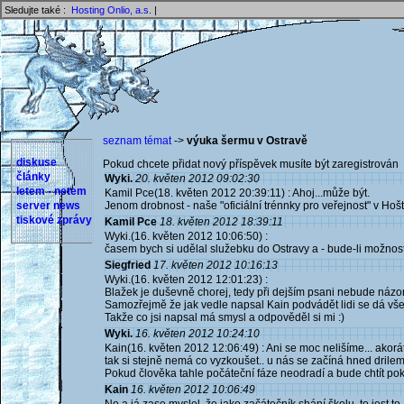
Sledujte také :
Hosting Onlio, a.s.
|
seznam témat
->
výuka šermu v Ostravě
diskuse
Pokud chcete přidat nový příspěvek musíte být zaregistrován 
články
Wyki.
20. květen 2012 09:02:30
letem - netem
Kamil Pce(18. květen 2012 20:39:11) : Ahoj...může být.
server news
Jenom drobnost - naše "oficiální trénnky pro veřejnost" v H
tiskové zprávy
Kamil Pce
18. květen 2012 18:39:11
Wyki.(16. květen 2012 10:06:50) :
časem bych si udělal služebku do Ostravy a - bude-li možnost
Siegfried
17. květen 2012 10:16:13
Wyki.(16. květen 2012 12:01:23) :
Blažek je duševně chorej, tedy při dejším psani nebude názor
Samozřejmě že jak vedle napsal Kain podvádět lidi se dá všeli
Takže co jsi napsal má smysl a odpověděl si mi :)
Wyki.
16. květen 2012 10:24:10
Kain(16. květen 2012 12:06:49) : Ani se moc nelišíme... akor
tak si stejně nemá co vyzkoušet.. u nás se začíná hned drile
Pokud člověka tahle počáteční fáze neodradí a bude chtít pokr
Kain
16. květen 2012 10:06:49