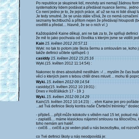
Po republice je skupinek lidí, mnohdy ani nemají žádnou fo
systematicky lidem podávat a předávat nuance šermu.. jedno j
Co není jedno je to, že jejich práce, ať už se na ni lidé dívaj
Je tedy smutné, že se unás stále vžívá, že co nemá označení šk
seznamy fechtbuchů a přitom nejen že předávají hlouposti (bez
osvětlit a předat.... hlavně, že se o nich ví ;)
Každopádně Kaine děkuji, ani ne tak za to, že splňuji definici
že mě to jako pochvala od člověka s kterým jsme se viděli jedn
Kain
15. květen 2012 20:57:11
Wyki: no tak to potom jste škola šermu a omlouvám se, koho 
takže definici učitele splňuješ:-)
casiddy
15. květen 2012 15:25:16
Wyki.(15. květen 2012 11:14:54) :
Nakonec to dnes absolutně nestíhám :-/ ... myslím že čas budu m
věcí o kterých jsem s tebou chtěl dnes mluvit ... mohu tě popro
Wyki.
15. květen 2012 09:14:54
casiddy(15. květen 2012 10:19:01) :
Dnes v Hošťálkách 17 - 19 ;)
Wyki.
15. květen 2012 09:14:29
Kain(15. květen 2012 10:14:23) : .. ehm Kaine jen pro pořádek
...ad Tvá definice školy kontra naše Čtvrteční tréninky:" dosle
- přijdeš.....přijít může kdokoliv s věkěm nad 15 let, pokud m
- zaplatíš.... máme klasickou nájemní smlouvu na tělocvičnu, kd
toho nemám ani haléř.
- cvičíš ... cvičíš a jsi veden platí u nás bezezbytku, od rozcvi
co Tvé definici školy u nás neodpovídá je: