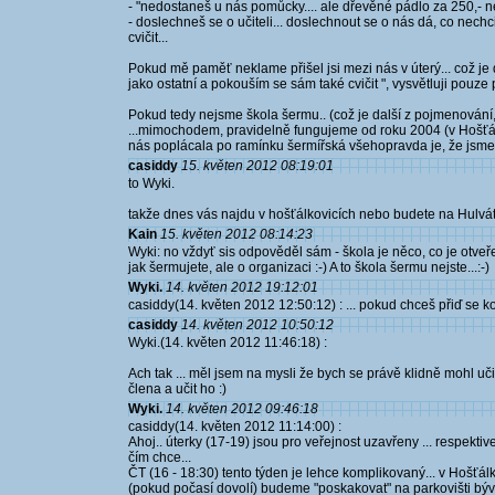
- "nedostaneš u nás pomůcky.... ale dřevěné pádlo za 250,- nen
- doslechneš se o učiteli... doslechnout se o nás dá, co nech
cvičit...
Pokud mě paměť neklame přišel jsi mezi nás v úterý... což je d
jako ostatní a pokouším se sám také cvičit ", vysvětluji pouz
Pokud tedy nejsme škola šermu.. (což je další z pojmenování
...mimochodem, pravidelně fungujeme od roku 2004 (v Hošťá
nás poplácala po ramínku šermířská všehopravda je, že jsme 
casiddy
15. květen 2012 08:19:01
to Wyki.
takže dnes vás najdu v hošťálkovicích nebo budete na Hulvá
Kain
15. květen 2012 08:14:23
Wyki: no vždyť sis odpověděl sám - škola je něco, co je otveře
jak šermujete, ale o organizaci :-) A to škola šermu nejste...:-)
Wyki.
14. květen 2012 19:12:01
casiddy(14. květen 2012 12:50:12) : ... pokud chceš přiď se ko
casiddy
14. květen 2012 10:50:12
Wyki.(14. květen 2012 11:46:18) :
Ach tak ... měl jsem na mysli že bych se právě klidně mohl uči
člena a učit ho :)
Wyki.
14. květen 2012 09:46:18
casiddy(14. květen 2012 11:14:00) :
Ahoj.. úterky (17-19) jsou pro veřejnost uzavřeny ... respekt
čím chce...
ČT (16 - 18:30) tento týden je lehce komplikovaný... v Hošťál
(pokud počasí dovolí) budeme "poskakovat" na parkovišti bý