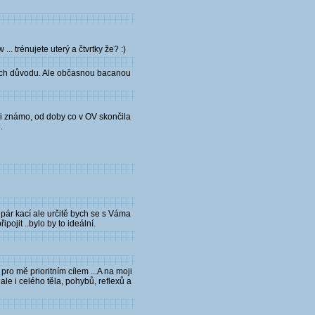
. trénujete uterý a čtvrtky že? :)
vých důvodu. Ale občasnou bacanou
mi známo, od doby co v OV skončila
.
 pár kací ale určitě bych se s Váma
ojit ..bylo by to ideální.
ro mě prioritním cílem ...A na moji
ale i celého těla, pohybů, reflexů a