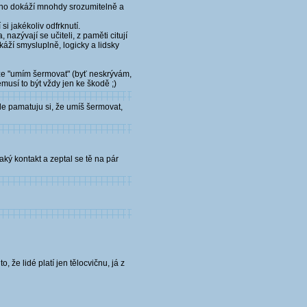
hno dokáží mnohdy srozumitelně a
si jakékoliv odfrknutí.
azývají se učiteli, z paměti citují
káží smysluplně, logicky a lidsky
, že "umím šermovat" (byť neskrývám,
musí to být vždy jen ke škodě ;)
le pamatuju si, že umíš šermovat,
jaký kontakt a zeptal se tě na pár
 že lidé platí jen tělocvičnu, já z