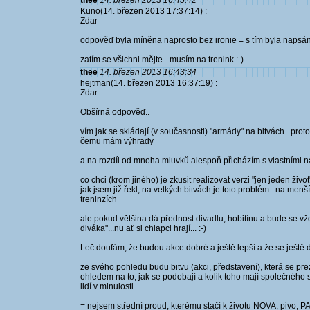
thee
14. březen 2013 16:45:42
Kuno(14. březen 2013 17:37:14) :
Zdar
odpověď byla míněna naprosto bez ironie = s tím byla napsá
zatím se všichni mějte - musím na trenink :-)
thee
14. březen 2013 16:43:34
hejtman(14. březen 2013 16:37:19) :
Zdar
Obšírná odpověď..
vím jak se skládají (v současnosti) "armády" na bitvách.. prot
čemu mám výhrady
a na rozdíl od mnoha mluvků alespoň přicházím s vlastními 
co chci (krom jiného) je zkusit realizovat verzi "jen jeden život
jak jsem již řekl, na velkých bitvách je toto problém...na menší
treninzích
ale pokud většina dá přednost divadlu, hobitínu a bude se vžd
diváka"...nu ať si chlapci hrají... :-)
Leč doufám, že budou akce dobré a ještě lepší a že se ještě
ze svého pohledu budu bitvu (akci, představení), která se prez
ohledem na to, jak se podobají a kolik toho mají společného s
lidí v minulosti
= nejsem střední proud, kterému stačí k životu NOVA, pivo,