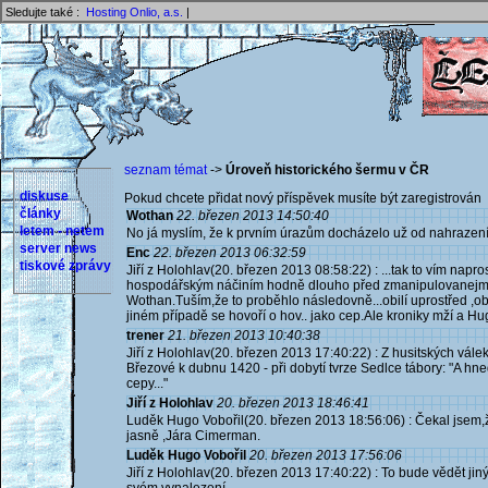
Sledujte také :
Hosting Onlio, a.s.
|
seznam témat
->
Úroveň historického šermu v ČR
diskuse
Pokud chcete přidat nový příspěvek musíte být zaregistrován 
články
Wothan
22. březen 2013 14:50:40
letem - netem
No já myslím, že k prvním úrazům docházelo už od nahrazení
server news
Enc
22. březen 2013 06:32:59
tiskové zprávy
Jiří z Holohlav(20. březen 2013 08:58:22) : ...tak to vím nap
hospodářským náčiním hodně dlouho před zmanipulovanejma 
Wothan.Tuším,že to proběhlo následovně...obilí uprostřed ,obklí
jiném případě se hovoří o hov.. jako cep.Ale kroniky mží a Hu
trener
21. březen 2013 10:40:38
Jiří z Holohlav(20. březen 2013 17:40:22) : Z husitských vále
Březové k dubnu 1420 - při dobytí tvrze Sedlce tábory: "A hned
cepy..."
Jiří z Holohlav
20. březen 2013 18:46:41
Luděk Hugo Vobořil(20. březen 2013 18:56:06) : Čekal jsem,ž
jasně ,Jára Cimerman.
Luděk Hugo Vobořil
20. březen 2013 17:56:06
Jiří z Holohlav(20. březen 2013 17:40:22) : To bude vědět jin