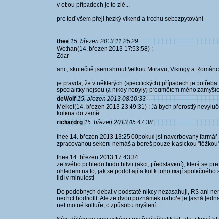
v obou případech je to zlé...
pro teď všem přeji hezký víkend a trochu sebezpytování
thee
15. březen 2013 11:25:29
Wothan(14. březen 2013 17:53:58) :
Zdar
ano, skutečně jsem shrnul Velkou Moravu, Vikingy a Románc
je pravda, že v některých (specifických) případech je potřeba v
specialitky nejsou (a nikdy nebyly) předmětem mého zamyšle
deWolf
15. březen 2013 08:10:33
Melkel(14. březen 2013 23:49:31) : Já bych přerostlý nevylu
kolena do země.
richardrg
15. březen 2013 05:47:38
thee 14. březen 2013 13:25:00pokud jsi naverbovaný farmář-
zpracovanou sekeru nemáš a bereš pouze klasickou "těžkou
thee 14. březen 2013 17:43:34
ze svého pohledu budu bitvu (akci, představení), která se prez
ohledem na to, jak se podobají a kolik toho mají společného s
lidí v minulosti
Do podobných debat v podstatě nikdy nezasahuji, RS ani není
nechci hodnotit. Ale ze dvou poznámek nahoře je jasná jedn
nehmotné kultuře, o způsobu myšlení.