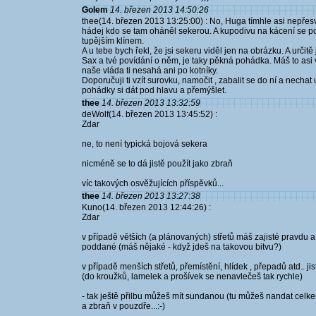
Golem
14. březen 2013 14:50:26
thee(14. březen 2013 13:25:00) : No, Huga tímhle asi nepřes
hádej kdo se tam oháněl sekerou. A kupodivu na kácení se pou
tupějším klínem.
A u tebe bych řekl, že jsi sekeru viděl jen na obrázku. A určitě 
Sax a tvé povídání o něm, je taky pěkná pohádka. Máš to asi v
naše vláda ti nesahá ani po kotníky.
Doporučuji ti vzít surovku, namočit , zabalit se do ní a nechat
pohádky si dát pod hlavu a přemýšlet.
thee
14. březen 2013 13:32:59
deWolf(14. březen 2013 13:45:52) :
Zdar
ne, to není typická bojová sekera
nicméně se to dá jistě použít jako zbraň
víc takových osvěžujících příspěvků...
thee
14. březen 2013 13:27:38
Kuno(14. březen 2013 12:44:26) :
Zdar
v případě větších (a plánovaných) střetů máš zajisté pravdu a
poddané (máš nějaké - když jdeš na takovou bitvu?)
v případě menších střetů, přemístění, hlídek , přepadů atd.. 
(do kroužků, lamelek a prošívek se nenavlečeš tak rychle)
- tak ještě přilbu můžeš mít sundanou (tu můžeš nandat celke
a zbraň v pouzdře...:-)