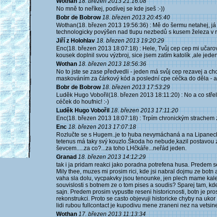
Wothan
18. březen 2013 21:16:08
No mně to neříkej, podívej se kde jseš :-))
Bobr de Bobrow
18. březen 2013 20:45:40
Wothan(18. březen 2013 19:56:36) : Mě do šermu netahej, já 
technologicky povýšen nad tlupu nezbedů s kusem železa v r
Jiří z Holohlav
18. březen 2013 19:20:29
Enc(18. březen 2013 18:07:18) : Hele, Tvůj cep cep mi učarov
kousek doplnil svou výzbroj, sice jsem zatím katolík ,ale jeden
Wothan
18. březen 2013 18:56:36
No to jste se zase předvedli - jeden má svůj cep rezavej a c
maskováním za čárkový kód a poslední cpe céčka do děla - a 
Bobr de Bobrow
18. březen 2013 17:53:29
Luděk Hugo Vobořil(18. březen 2013 18:11:20) : No a co střel
céček do houfnic! :-)
Luděk Hugo Vobořil
18. březen 2013 17:11:20
Enc(18. březen 2013 18:07:18) : Trpím chronickým strachem z č
Enc
18. březen 2013 17:07:18
Rozlučte se s Hugem..je to huba nevymáchaná a na Lipanech 
tetenus má taky svý kouzlo.Škoda ho nebude,kazil postavou za
ševcem.....za co?...za toho LHčkáře...neřád jeden.
Granad
18. březen 2013 14:12:29
tak i ja pridam reakci jako poradna potrefena husa. Predem s
Mily thee, muzes mi prosim rici, kde jsi nabral dojmu ze bo
vaha sla dolu, vycpakvky jsou tenounke, jen plech mame kaleny
souvislosti s botnem ze o tom pises a soudis? Sparej tam, k
sajn. Predem prosim vypustte reseni historicnosti, botn je pro
rekonstrukci. Proto se casto objevuji historicke chyby na uko
lidi rubou fullcontact je kupodivu mene zraneni nez na vetsine
Wothan
17. březen 2013 11:13:34