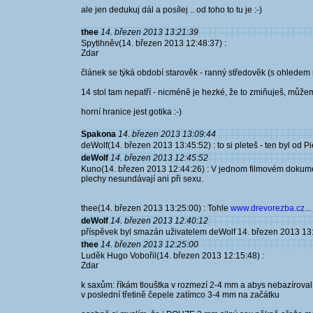
ale jen dedukuj dál a posílej .. od toho to tu je :-)
thee
14. březen 2013 13:21:39
Spytihněv(14. březen 2013 12:48:37) :
Zdar
článek se týká období starověk - ranný středověk (s ohledem
14 stol tam nepatří - nicméně je hezké, že to zmiňuješ, můžem
horní hranice jest gotika :-)
Spakona
14. březen 2013 13:09:44
deWolf(14. březen 2013 13:45:52) : to si pleteš - ten byl od
deWolf
14. březen 2013 12:45:52
Kuno(14. březen 2013 12:44:26) : V jednom filmovém dokumen
plechy nesundávají ani při sexu.
thee(14. březen 2013 13:25:00) : Tohle
www.drevorezba.cz...
deWolf
14. březen 2013 12:40:12
příspěvek byl smazán uživatelem deWolf 14. březen 2013 13
thee
14. březen 2013 12:25:00
Luděk Hugo Vobořil(14. březen 2013 12:15:48) :
Zdar
k saxům: říkám tlouštka v rozmezí 2-4 mm a abys nebazíroval
v poslední třetině čepele zatímco 3-4 mm na začátku