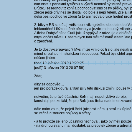
na žebříky, do podkopů, obsluhovali obléhací praky aj. Na dr
kulturista s perfektní fyzičkou a výdrží nemusí být nutně pra
Brůdku sesednout z koní a pochodovat kus cesty pěšky, byli p
zbroje ještě dřív než se dostali do boje s nepřítelem. Zcela jistě
delší pěší pochod ve zbroji (a to ani netrvalo více hodin) prost
2. bitvy v RS se dělají většinou z vikingského období nebo Ve
lehkooděné i těžkooděné pěchoty a jezdci mohou být vítané zpe
A třeba Dobývání na Curii jak už vyplývá z názvu je o obléhá
kdysi občas mívali. Časem bych tam měl mít koně vlastní ale p
o zpestření.
Je to dost vyčerpávající? Myslím že vím o co ti šlo, ale nějak 
minul s realitou - historickou i soudobou. Pokud bys chtěl ar
něčem jiném.
thee
13. březen 2013 19:29:25
josif(13. březen 2013 20:07:59) :
Zdar,
díky za odpověď ...
jen pro pořádek dural a titan jsi v této diskuzi zmínil pouze ty :
netvrdím, že právě účastníci BoN mají nepohyblivé zbroje,
konstatuji pouze fakt, že pro BoN jsou třeba naddimenzované
dále mám za to, že pojetí BoN (nic proti němu) není tak úplně 
skutečné historické bojůvky a střety
- a to protože se jeho účastníci nechovají, jako by měli pouze 
- na druhou stranu mají dostatek až přebytek zbroje a adrenali