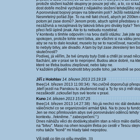
protože složení každé skupiny je pouze její věc, a to, co si k
dost dobře možné vycházet z nějakého složení tehdejšího voj
A porovnávat bojový projev na bitevním poli? Ježíši nebláznět
Nesmrtelný pořád žije. To na mě fakt chceš, abych jel 200km n
potom jel zase domů? Jenom proto, abych splnil představu o 
nezáživná a nezajímavá by taková bitva pro diváky byla? Te
přeci řeší úplně jinak. Ale to tu nebudu rozebírat.
V kontextu s tímhle odpovím i na tvou další otázku: Jak jste 
spokojen, protože tohle není bitva, ale všichni si na válku je
aby se na to dalo koukat, muselo by se to nacvičovat, nacvič
to nebyly bitvy, ale divadlo. A tam by byl zase zkreslený ten b
skutečností?
Podívej, já věřím, že tvé úmysly byly čisté a chtěl jsi snad ně
tlachání, ale v praxi se to neprojeví. Budou akce dobré, na kt
které se třeba budou zlepšovat, nebo taky ne.
V každém případě hodnotit bitvy podle toho, jak hodně se podo
Jiří z Holohlav
14. březen 2013 15:19:19
thee(14. březen 2013 11:00:34) : No,cvičně doporučuji přesp
,kteří jezdí na Panskou tu zkušenost mají a Ty by sis ji měl 
nezaškodil ,ozkoušel bys své teorie v praxi.
Kuno
14. březen 2013 15:07:25
thee(14. březen 2013 14:27:38) : No,já nechci nic dál ded
válečnictví co se organizování armád týká. Na to jsou tu fundo
Jen se moc přimlouvám abys své porovnávání oděnců tehdy ve
kontextu...řekněme.." zabezpečení.":)
Dnes náhážu věci do dodávky,sbalím stan a něco málo dalších v
na "bitvu". Maso na ohen koupím třeba po cestě v Tescu stejn
rohu takže "koně" mi hlady také nepojdou.
Víš jistě,co tím co píšu myslím. :)))