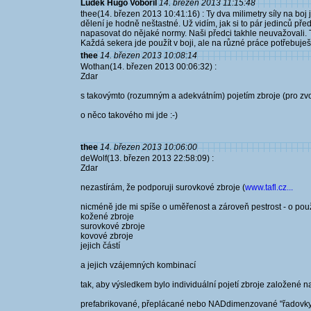
Luděk Hugo Vobořil
14. březen 2013 11:15:48
thee(14. březen 2013 10:41:16) : Ty dva milimetry síly na boj 
dělení je hodně neštastné. Už vidím, jak si to pár jedinců př
napasovat do nějaké normy. Naši předci takhle neuvažovali. To
Každá sekera jde použít v boji, ale na různé práce potřebuješ r
thee
14. březen 2013 10:08:14
Wothan(14. březen 2013 00:06:32) :
Zdar
s takovýmto (rozumným a adekvátním) pojetím zbroje (pro zv
o něco takového mi jde :-)
thee
14. březen 2013 10:06:00
deWolf(13. březen 2013 22:58:09) :
Zdar
nezastírám, že podporuji surovkové zbroje (
www.tafl.cz...
nicméně jde mi spíše o uměřenost a zároveň pestrost - o použi
kožené zbroje
surovkové zbroje
kovové zbroje
jejich částí
a jejich vzájemných kombinací
tak, aby výsledkem bylo individuální pojetí zbroje založené na
prefabrikované, přeplácané nebo NADdimenzované "řadovky