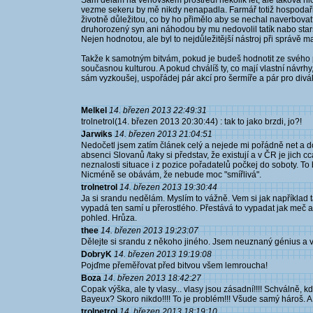
Sám dělám na venovském prostředí několik let, ale taková hl
vezme sekeru by mě nikdy nenapadla. Farmář totiž hospodaři
životně důležitou, co by ho přimělo aby se nechal naverbova
druhorozený syn ani náhodou by mu nedovolil tatík nabo starš
Nejen hodnotou, ale byl to nejdůležitější nástroj při správě m
Takže k samotným bitvám, pokud je budeš hodnotit ze svého 
současnou kulturou. A pokud chválíš ty, co mají vlastní návrhy,
sám vyzkoušej, uspořádej pár akcí pro šermíře a pár pro diváky a
Melkel
14. březen 2013 22:49:31
trolnetrol(14. březen 2013 20:30:44) : tak to jako brzdi, jo?!
Jarwiks
14. březen 2013 21:04:51
Nedočetl jsem zatím článek celý a nejede mi pořádně net a
absenci Slovanů /taky si představ, že existují a v ČR je jich
neznalosti situace i z pozice pořadatelů počkej do soboty. To
Nicméně se obávám, že nebude moc "smířlivá".
trolnetrol
14. březen 2013 19:30:44
Ja si srandu nedělám. Myslím to vážně. Vem si jak například
vypadá ten samí u přerostlého. Přestává to vypadat jak meč a 
pohled. Hrůza.
thee
14. březen 2013 19:23:07
Dělejte si srandu z někoho jiného. Jsem neuznaný génius a 
DobryK
14. březen 2013 19:19:08
Pojďme přeměřovat před bitvou všem lemroucha!
Boza
14. březen 2013 18:42:27
Copak výška, ale ty vlasy... vlasy jsou zásadní!!!! Schválně, 
Bayeux? Skoro nikdo!!!! To je problém!!! Všude samý hároš. A v
trolnetrol
14. březen 2013 18:19:10