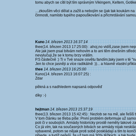
tomu abych se cítil být tím správným Vikingem, Keltem, Goti
....zkouším věci dělat a zažít a nebojím se (jak tak koukám na
činnosti, namísto tupého papouškování a přicmrdávání samoz
Kuno
14. březen 2013 16:37:14
thee(14. březen 2013 17:25:00) : ahoj,no vidíš,zase jsem nepo
Ale jak jsem psal bitvám nehovím a to ani těm dnešním středo
nevylučuji,že se k tomu brzy vrátím.
P.S částečně :) Ti v Tvé snaze osvětu fandím,taky jsem v té "své
Jen to chce jasněji a více radikálně :))... a hlavně vlastní příkl
thee
14. březen 2013 16:25:00
Kuno(14. březen 2013 16:07:25) :
Zdar
pěkná a s nadhledem napsaná odpověď
díky :-)
hejtman
14. březen 2013 15:37:19
thee(13. březen 2013 15:42:45) : Nezlob se na mě, ale řešíš 
V tom článku se třeba píše: První problém deformuje už samot
poli či v soubojích. Armády historicky prostě neměly takové z
Co já vím, tak na současných bitvách se armády nijak neskláda
vybavené, potom se nějak proti sobě poskládají a tím to konč
přijede, a tudíž neřeší, že už tam má 30% těžkých, a tak bude