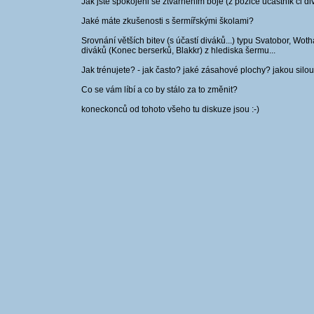
Jak jste spokojeni se ztvárněním boje (z pozice účastník či d
Jaké máte zkušenosti s šermířskými školami?
Srovnání větších bitev (s účastí diváků...) typu Svatobor, W
diváků (Konec berserků, Blakkr) z hlediska šermu...
Jak trénujete? - jak často? jaké zásahové plochy? jakou silo
Co se vám líbí a co by stálo za to změnit?
koneckonců od tohoto všeho tu diskuze jsou :-)