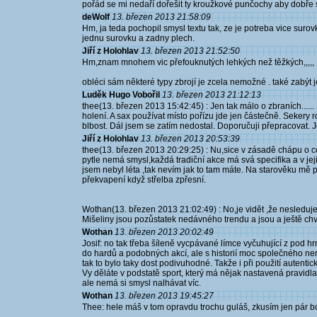
pořád se mi nedaří dořešit ty kroužkové punčochy aby dobře 
deWolf
13. březen 2013 21:58:09
Hm, ja teda pochopil smysl textu tak, ze je potreba vice suro
jednu surovku a zadny plech.
Jiří z Holohlav
13. březen 2013 21:52:50
Hm,znam mnohem vic přefouknutých lehkých než těžkých,,,,,
obléci sám některé typy zbrojí je zcela nemožné . také zabýt 
Luděk Hugo Vobořil
13. březen 2013 21:12:13
thee(13. březen 2013 15:42:45) : Jen tak málo o zbraních.....
holení. A sax používat místo pořízu jde jen částečně. Sekery 
blbost. Dál jsem se zatím nedostal. Doporučuji přepracovat. Je
Jiří z Holohlav
13. březen 2013 20:53:39
thee(13. březen 2013 20:29:25) : Nu,sice v zásadě chápu o co
pytle nemá smysl,každá tradiční akce má svá specifika a v jeji
jsem nebyl léta ,tak nevím jak to tam máte. Na starověku mě 
překvapení když střelba zpřesní.
Wothan(13. březen 2013 21:02:49) : No,je vidět ,že nesleduješ
Mišeliny jsou pozůstatek nedávného trendu a jsou a ještě chv
Wothan
13. březen 2013 20:02:49
Josif: no tak třeba šíleně vycpávané límce vyčuhující z pod 
do hardů a podobných akcí, ale s historií moc společného n
tak to bylo taky dost podivuhodné. Takže i při použití autenti
Vy děláte v podstatě sport, který má nějak nastavená pravidla 
ale nemá si smysl nalhávat víc.
Wothan
13. březen 2013 19:45:27
Thee: hele máš v tom opravdu trochu guláš, zkusím jen pár b