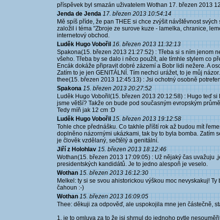
příspěvek byl smazán uživatelem Wothan 17. březen 2013 1
Jenda de Jenda
17. březen 2013 10:54:14
Mě spíš příde, že pan THEE si chce zvýšit návštěvnost svých
založil i téma "Zbroje ze surove kuze - lamelka, chranice, lem
internetový obchod.
Luděk Hugo Vobořil
16. březen 2013 11:32:13
Spakona(15. březen 2013 21:27:52) : Třeba si s ním jenom n
všeho. Třeba by se dalo i něco použít, ale tímhle stylem co předvá
Encák dokáže připravit dobré zázemí a Bobr lidi nežere. A oso
Zatím to je jen GENITÁLNÍ. Tím nechci urážet, to je můj názor.
thee(15. březen 2013 12:45:13) : Jsi ochotný osobně potre
Spakona
15. březen 2013 20:27:52
Luděk Hugo Vobořil(15. březen 2013 20:12:58) : Hugo teď si ho
jsme větší? Takže on bude pod současným evropským prům
Tedy míň jak 12 cm :D
Luděk Hugo Vobořil
15. březen 2013 19:12:58
Tohle chce přednášku. Co takhle příští rok až budou mít řeme
doplněno názornými ukázkami, tak by to byla bomba. Zatím s
je člověk vzdělaný, sečtělý a genitální.
Jiří z Holohlav
15. březen 2013 18:12:46
Wothan(15. březen 2013 17:09:05) : Už nějaký čas uvažuju ,je
presidentských kandidátů. Je to jedno alespoň je veselo.
Wothan
15. březen 2013 16:12:30
Melkel: ty si se svou ahistorickou výškou moc nevyskakuj! Ty b
čahoun :-)
Wothan
15. březen 2013 16:09:05
Thee: děkuji za odpověď, ale uspokojila mne jen částečně, st
1. je to omluva za to že jsi shrnul do jednoho pytle nesoumě