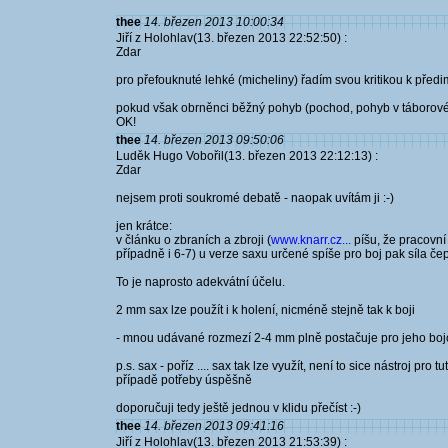
thee
14. březen 2013 10:00:34
Jiří z Holohlav(13. březen 2013 22:52:50) :
Zdar
pro přefouknuté lehké (micheliny) řadím svou kritikou k př
pokud však obrněnci běžný pohyb (pochod, pohyb v táborovém 
OK!
thee
14. březen 2013 09:50:06
Luděk Hugo Vobořil(13. březen 2013 22:12:13) :
Zdar
nejsem proti soukromé debatě - naopak uvítám ji :-)
jen krátce:
v článku o zbraních a zbroji (
www.knarr.cz...
píšu, že pracovní
případně i 6-7) u verze saxu určené spíše pro boj pak síla č
To je naprosto adekvátní účelu.
2 mm sax lze použít i k holení, nicméně stejně tak k boji
- mnou udávané rozmezí 2-4 mm plně postačuje pro jeho bojo
p.s. sax - poříz .... sax tak lze využít, není to sice nástroj pro 
případě potřeby úspěšně
doporučuji tedy ještě jednou v klidu přečíst :-)
thee
14. březen 2013 09:41:16
Jiří z Holohlav(13. březen 2013 21:53:39) :