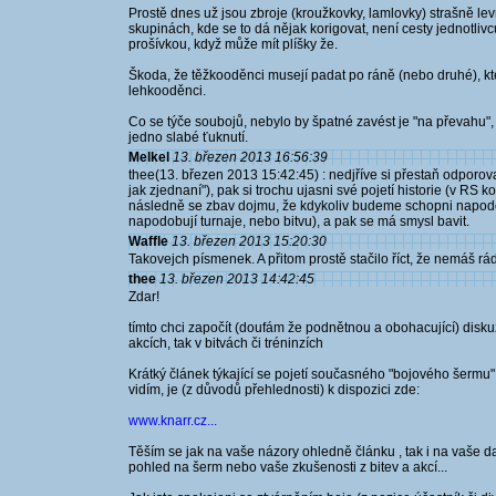
Prostě dnes už jsou zbroje (kroužkovky, lamlovky) strašně le
skupinách, kde se to dá nějak korigovat, není cesty jednotlivc
prošívkou, když může mít plíšky že.
Škoda, že těžkooděnci musejí padat po ráně (nebo druhé), kte
lehkooděnci.
Co se týče soubojů, nebylo by špatné zavést je "na převahu", 
jedno slabé ťuknutí.
Melkel
13. březen 2013 16:56:39
thee(13. březen 2013 15:42:45) : nedjříve si přestaň odporovat
jak zjednaní"), pak si trochu ujasni své pojetí historie (v RS
následně se zbav dojmu, že kdykoliv budeme schopni napodob
napodobují turnaje, nebo bitvu), a pak se má smysl bavit.
Waffle
13. březen 2013 15:20:30
Takovejch písmenek. A přitom prostě stačilo říct, že nemáš rá
thee
13. březen 2013 14:42:45
Zdar!
tímto chci započít (doufám že podnětnou a obohacující) disku
akcích, tak v bitvách či tréninzích
Krátký článek týkající se pojetí současného "bojového šermu" 
vidím, je (z důvodů přehlednosti) k dispozici zde:
www.knarr.cz...
Těším se jak na vaše názory ohledně článku , tak i na vaše dal
pohled na šerm nebo vaše zkušenosti z bitev a akcí...