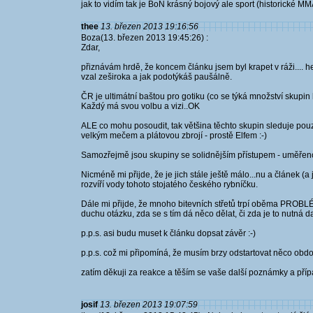
jak to vidím tak je BoN krásný bojový ale sport (historické M
thee
13. březen 2013 19:16:56
Boza(13. březen 2013 19:45:26) :
Zdar,
přiznávám hrdě, že koncem článku jsem byl krapet v ráži.... h
vzal zeširoka a jak podotýkáš paušálně.
ČR je ultimátní baštou pro gotiku (co se týká množství skupin
Každý má svou volbu a vizi..OK
ALE co mohu posoudit, tak většina těchto skupin sleduje pouz
velkým mečem a plátovou zbrojí - prostě Elfem :-)
Samozřejmě jsou skupiny se solidnějším přístupem - uměřenos
Nicméně mi přijde, že je jich stále ještě málo...nu a článek (
rozvíří vody tohoto stojatého českého rybníčku.
Dále mi přijde, že mnoho bitevních střetů trpí oběma PROBL
duchu otázku, zda se s tím dá něco dělat, či zda je to nutná d
p.p.s. asi budu muset k článku dopsat závěr :-)
p.p.s. což mi připomíná, že musím brzy odstartovat něco ob
zatím děkuji za reakce a těším se vaše další poznámky a pří
josif
13. březen 2013 19:07:59