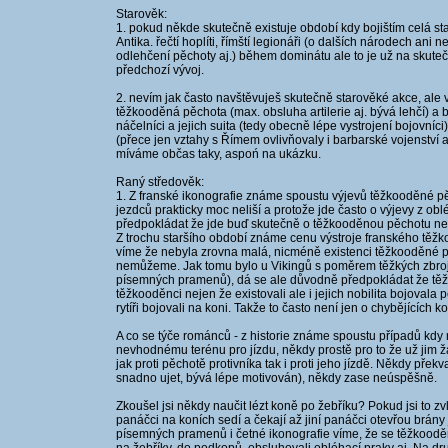
Starověk:
1. pokud někde skutečně existuje období kdy bojištím celá st
Antika. řečtí hoplíti, římští legionáři (o dalších národech ani 
odlehčení pěchoty aj.) během dominátu ale to je už na skutečn
předchozí vývoj.
2. nevím jak často navštěvuješ skutečně starověké akce, ale v
těžkooděná pěchota (max. obsluha artilerie aj. bývá lehčí) a 
náčelníci a jejich suita (tedy obecně lépe vystrojení bojovníci
(přece jen vztahy s Římem ovlivňovaly i barbarské vojenství 
míváme občas taky, aspoń na ukázku.
Raný středověk:
1. Z franské ikonografie známe spoustu výjevů těžkooděné pě
jezdců prakticky moc neliší a protože jde často o výjevy z 
předpokládat že jde buď skutečně o těžkooděnou pěchotu neb
Z trochu staršího období známe cenu výstroje franského těžkoo
víme že nebyla zrovna malá, nicméně existenci těžkooděné pě
nemůžeme. Jak tomu bylo u Vikingů s poměrem těžkých zbroj
písemných pramenů), dá se ale důvodně předpokládat že tě
těžkooděnci nejen že existovali ale i jejich nobilita bojovala
rytíři bojovali na koni. Takže to často není jen o chybějících ko
A co se týče románců - z historie známe spoustu případů kdy ryt
nevhodnému terénu pro jízdu, někdy prostě pro to že už jim žá
jak proti pěchotě protivníka tak i proti jeho jízdě. Někdy př
snadno ujet, bývá lépe motivován), někdy zase neúspěšně.
Zkoušel jsi někdy naučit lézt koně po žebříku? Pokud jsi to z
panáčci na koních sedí a čekají až jiní panáčci otevřou brány
písemných pramenů i četné ikonografie víme, že se těžkoodění r