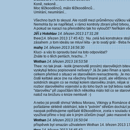
Koně, nekoně...
Moc těžkooděnců, málo těžkooděnců...
Umírání, neumírání...
Všechno bych to skousl. Ale rozdíl mezi průměrnou výškou vá
Nemohla by se například, v rámci kontroly zbraní před bitvou
A pokud se narazí na přerostlého tak ho vyloučit? Neříkám vš
Jiří z Holohlav
14. březen 2013 17:31:28
thee(14. březen 2013 17:45:42) : Nu ,celá tvá konstrukce stoj
zásahem ,o tom ideálu se mluví léta - je to svatý grál - třeba 
mahy
14. březen 2013 16:56:30
Kluci- a vás to opravdu baví na toto odpovídat?
Znáte to o těch perlách, hrachu...?
Wothan
14. březen 2013 16:53:58
Thee: no tak jinak - kolik (jmenovitě prosím) starověkých bite
vyskytují tebou popisované nešvary? Já že jako říman a spol
celkem přehled o situaci ve starověkém reenactmentu. Je mo
čistě keltské akce (ne na všechny římané jezdí, ale většinou ne
solidních skupin co se motají kolem starověku znám, nějak si 
rozbor starověkého vojenství a do toho bych se být tebou rad
"starověku" při započítání těch několika málo lidí co se staro
natož na brožuru o knize nemluvě :-)
A nebo jsi prostě shrnul Velkou Moravu, Vikingy a Románce 
pořádáme striktně obléhání, kde k "polním" střetům dochází 
naopak potřebujeme opěšalé těžkooděnce, zcela v souladu s 
využívat přímo v boji ale k jiným účelům (např. jako masové ku
Wothan
14. březen 2013 16:50:04
příspěvek byl smazán uživatelem Wothan 14. březen 2013 1