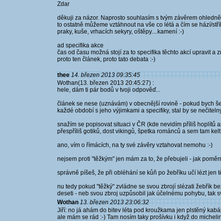
Zdar
děkuji za názor. Naprosto souhlasím s tvým závěrem ohledně 
to ostatně můžeme vztáhnout na vše co létá a čím se hází/stříl
praky, kuše, vrhacích sekyry, oštěpy....kamení :-)
ad specifika akce
čas od času možná stojí za to specifika těchto akcí upravit a 
proto ten článek, proto tato debata :-)
thee
14. březen 2013 09:35:45
Wothan(13. březen 2013 20:45:27) :
hele, dám ti pár bodů v tvoji odpověď...
článek se nese (uznávám) v obecnější rovině - pokud bych š
každé období s jeho výjimkami a specifiky, stal by se nečit
snažím se popisovat situaci v ČR (kde nevidím příliš hoplítů 
přespříliš gotiků, dost vikingů, špetka románců a sem tam kel
ano, vím o římácích, na ty své závěry vztahovat nemohu :-)
nejsem proti "těžkým" jen mám za to, že přebujeli - jak poměr
správně píšeš, že při obléhání se kůň po žebříku učí lézt jen 
nu tedy pokud "těžký" zvládne se svou zbrojí slézati žebřík 
deseti - neb svou zbroj uzpůsobil jak účelnému pohybu, tak s
Wothan
13. březen 2013 23:06:32
Jiří: no já ahám do bitev léta pod kroužkama jen plstěný kabát
ale mám se rád :-) Tam nosím taky prošívku i když do miche