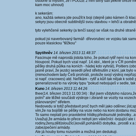
osobně si myslím, že i POUZE 2 mm silný sax pěkně ořeže m
kam moc uhnout)
k sekerám:
ano, každá sekera jde použít k boji (stejně jako kámen či klac
sekyry jsou obecně subtilnější svou stavbou = lehčí a obratně
tyto vylehčené sekerky (a tenčí saxy) se však na druhé straně p
pokud jsi naverbovaný farmář- dřevorubec ve vojsku tak sa
pouze klasickou "těžkou"
Spytihněv
14. březen 2013 11:48:37
Fascinuje mě naprostá jistota toho, že pokud rytíř není na koni,
hloupost. Pokud bych vzal např. 14.stol., které je v ČR pomě
pěšky druhá půlka na koních - hádej kdo vyhrál), Poitiers (o
jasně praví, že jezdci sesedli před střetnutím z koní, jak bylo
(mimochodem tady Češi prohráli, protože svojí výstroj nepřiz
si např. cracowes) atd. Neříkám - rytíř a kůň tak nějak k sobě p
generalizovat to na výroky typu "pokud nebojuješ v sedle, tak 
Kuno
14. březen 2013 11:44:26
thee(14. březen 2013 11:00:34) : Byl jsem vždytoho názoru,ž
polní" ale těžké součásti výstroje i zbraně se vozily na voze
plánovaným" střetem.
Nedovedu si totiž představit proč bych měl jako oděnec jíst,s
vím,že na bojiště se pěšky na voze nebo na koni dostanu mož
To samo neplatí pro pravidelné hlídky,předsunuté jednotky...a
Uvažuji,že armáda-to přece nebyli jen válečníci -bojující ale
rodiny,ženy,děti)sloužící,kováři,poháněči dobytka...prostě x a x 
zabezpečení armády.
Ale já houby tomu rozumím a možná jen dedukuji.