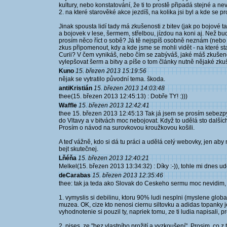
kultury, nebo konstatování, že ti to prostě připadá stejné a ne
2. na které starověké akce jezdíš, na kolika jsi byl a kde se 
Jinak spousta lidí tady má zkušenosti z bitev (jak po bojové ta
a bojovek v lese, šermem, střelbou, jízdou na koni aj. Než b
prosím něco říct o sobě? Já tě nejspíš osobně neznám (nebo
zkus připomenout, kdy a kde jsme se mohli vidět - na které
Curii? V čem vynikáš, nebo čím se zabýváš, jaké máš zkušeno
vylepšovat šerm a bitvy a píše o tom články nutně nějaké zkuš
Kuno
15. březen 2013 15:19:56
nějak se vytratilo původní tema. škoda.
antiKristián
15. březen 2013 14:03:48
thee(15. březen 2013 12:45:13) : Dobře TY! :)))
Waffle
15. březen 2013 12:42:41
thee 15. březen 2013 12:45:13 Tak já jsem se prosím sebezp
do Vltavy a v bitvách moc nebojovat. Když to udělá sto dalších
Prosím o návod na surovkovou kroužkovou košili.
A teď vážně, kdo si dá tu práci a udělá celý webovky, jen ab
bejt skutečnej.
Lňéňa
15. březen 2013 12:40:21
Melkel(15. březen 2013 13:34:32) : Díky :-)), tohle mi dnes udě
deCarabas
15. březen 2013 12:35:46
thee: tak ja teda ako Slovak do Ceskeho sermu moc nevidim, t
1. vymyslis si debilinu, ktoru 90% ludi nesplni (myslene globa
muzea. OK, cize kto nenosi ciernu siltovku a adidas topanky j
vyhodnotenie si pouzil ty, napriek tomu, ze ti ludia napisali, 
2. pises, ze "bez vlastního prožití a vyzkoušení". Prosim, co 