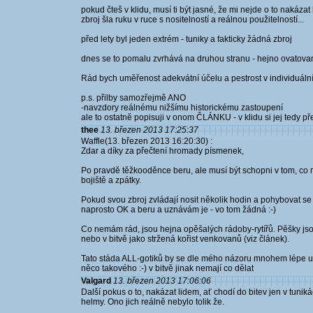
pokud čteš v klidu, musí ti být jasné, že mi nejde o to nakázat
zbroj šla ruku v ruce s nositelností a reálnou použitelností...
před lety byl jeden extrém - tuniky a fakticky žádná zbroj
dnes se to pomalu zvrhává na druhou stranu - hejno ovatovan
Rád bych uměřenost adekvátní účelu a pestrost v individuálním 
p.s. přilby samozřejmě ANO
-navzdory reálnému nižšímu historickému zastoupení
ale to ostatně popisuji v onom ČLÁNKU - v klidu si jej tedy pře
thee
13. březen 2013 17:25:37
Waffle(13. březen 2013 16:20:30) :
Zdar a díky za přečtení hromady písmenek,
Po pravdě těžkooděnce beru, ale musí být schopni v tom, co m
bojiště a zpátky.
Pokud svou zbroj zvládají nosit několik hodin a pohybovat se (n
naprosto OK a beru a uznávám je - vo tom žádná :-)
Co nemám rád, jsou hejna opěšalých rádoby-rytířů. Pěšky jsou 
nebo v bitvě jako stržená kořist venkovanů (viz článek).
Tato stáda ALL-gotiků by se dle mého názoru mnohem lépe 
něco takového :-) v bitvě jinak nemají co dělat
Valgard
13. březen 2013 17:06:06
Další pokus o to, nakázat lidem, ať chodí do bitev jen v tuni
helmy. Ono jich reálně nebylo tolik že.