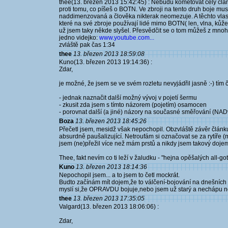
thee(13. březen 2013 15:42:45) : Nebudu kometovat celý člán
proti tomu, co píšeš o BOTN. Ve zbroji na tento druh boje mus
naddimenzovaná a člověka nikterak neomezuje. A těchto vlast
které na své zbroje používají lidé mimo BOTN( len, vlna, kůže,
už jsem taky někde slyšel. Přesvědčit se o tom můžeš z mnoh
jedno videjko:
www.youtube.com...
zvláště pak čas 1:34
thee
13. březen 2013 18:59:08
Kuno(13. březen 2013 19:14:36) :
Zdar,
je možné, že jsem se ve svém rozletu nevyjádřil jasně :-) tím 
- jednak naznačit další možný vývoj v pojetí šermu
- zkusit zda jsem s tímto názorem (pojetím) osamocen
- porovnat další (a jiné) názory na současné směřování (NAD
Boza
13. březen 2013 18:45:26
Přečetl jsem, mesidž však nepochopil. Obzvláště závěr článku
absurdně paušalizující. Netroufám si označovat se za rytíře (m
jsem (ne)přežil více než mám prstů a nikdy jsem takový doje
Thee, fakt nevím co ti leží v žaludku - "hejna opěšalých all-g
Kuno
13. březen 2013 18:14:36
Nepochopil jsem... a to jsem to četl mockrát.
Budto začínám mít dojem,že to válčení-bojování na dnešních 
myslí si,že OPRAVDU bojuje,nebo jsem už starý a nechápu nov
thee
13. březen 2013 17:35:05
Valgard(13. březen 2013 18:06:06) :
Zdar,