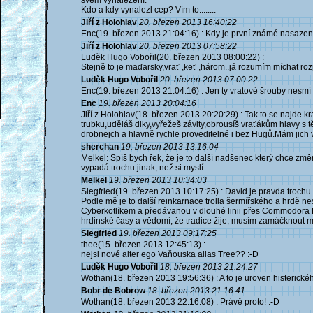
svém vynalezení.
Kdo a kdy vynalezl cep? Vím to........
Jiří z Holohlav
20. březen 2013 16:40:22
Enc(19. březen 2013 21:04:16) : Kdy je první známé nasazení
Jiří z Holohlav
20. březen 2013 07:58:22
Luděk Hugo Vobořil(20. březen 2013 08:00:22) :
Stejně to je maďarsky,vrať ,keť ,három..já rozumím míchat rozpu
Luděk Hugo Vobořil
20. březen 2013 07:00:22
Enc(19. březen 2013 21:04:16) : Jen ty vratové šrouby nesmí
Enc
19. březen 2013 20:04:16
Jiří z Holohlav(18. březen 2013 20:20:29) : Tak to se najde kr
trubku,uděláš diky,vyřežeš závity,obrousíš vraťákům hlavy 
drobnejch a hlavně rychle proveditelné i bez Hugů.Mám jich 
sherchan
19. březen 2013 13:16:04
Melkel: Spíš bych řek, že je to další nadšenec který chce změni
vypadá trochu jinak, než si myslí...
Melkel
19. březen 2013 10:34:03
Siegfried(19. březen 2013 10:17:25) : David je pravda trochu trol
Podle mě je to další reinkarnace trolla šermířského a hrdě
Cyberkotlíkem a předávanou v dlouhé linii přes Commodora F
hrdinské časy a vědomí, že tradice žije, musím zamáčknout mu
Siegfried
19. březen 2013 09:17:25
thee(15. březen 2013 12:45:13) :
nejsi nové alter ego Vaňouska alias Tree?? :-D
Luděk Hugo Vobořil
18. březen 2013 21:24:27
Wothan(18. březen 2013 19:56:36) : A to je uroven histerického
Bobr de Bobrow
18. březen 2013 21:16:41
Wothan(18. březen 2013 22:16:08) : Právě proto! :-D