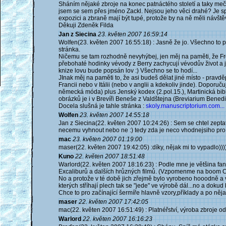
Sháním nějaké zbroje na konec patnáctého století a taky meče 
jsem se sem přes jméno Zackl. Nejsou jeho věci drahé? Je s
expozici a zbraně mají být tupé, protože by na ně měli návště
Děkuji Zdeněk Filda
Jan z Siecina
23. květen 2007 16:59:14
Wolfen(23. květen 2007 16:55:18) : Jasně že jo. Všechno to po
stránka.
Ničemu se tam rozhodně nevyhýbej, jen měj na paměti, že Froi
přebohaté hodinky vévody z Berry zachycují vévodův život a je
knize lovu bude popsán lov :) Všechno se to hodí...
JInak měj na paměti to, že asi budeš dělat jiné místo - pravd
Francii nebo v Itálii (nebo v anglii a kdekoliv jinde). Dopor
německá móda) plus Jenský kodex (2.pol.15.), Martinická bib
obrázků je i v Brevíři Beneše z Valdštejna (Breviarium Benedic
Docela slušná je tahle stránka :
skoly.manuscriptorium.com...
Wolfen
23. květen 2007 14:55:18
Jan z Siecina(22. květen 2007 10:24:26) : Sem se chtel zeptat
necemu vyhnout nebo ne :) tedy zda je neco vhodnejsiho pro
mac
23. květen 2007 01:19:00
maser(22. květen 2007 19:42:05) :díky, nějak mi to vypadlo)))
Kuno
22. květen 2007 18:51:48
Warlord(22. květen 2007 18:16:23) : Podle mne je většina fa
Excaliburů a dalších hrůzných filmů. (Vzpomenme na boom Con
No a protože v té době jich zřejmě bylo vyrobeno hooodně 
kterých stříhají plech tak se "jede" ve výrobě dál...no a dok
Chce to pro začínající šermíře hlavně vzory,příklady a po něj
maser
22. květen 2007 17:42:05
mac(22. květen 2007 16:51:49) : Platnéřství, výroba zbroje od
Warlord
22. květen 2007 16:16:23