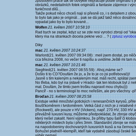
způsobem práce tak se obvykle nepracuje podle originálů s je
obrázků, nedetailních fotek originálů a fantasie zájemce i výr
funkčnost dílů...
Takže pokud něco chceš naji si přesně co, i s detailem z obou s
to bylo tak jako je originál... pak se dá jakž takž něco dosáh
vypadat jako by to bylo kované...
Wolfen
21. květen 2007 10:58:10
Rad bych se zeptal, kdyz uz se zde resi vyrobci zbroji od "oka
ktery ma na strankach docela pekne veci ... ? (
zplusz.vyrobce.
Diky
mac
21. květen 2007 10:24:37
Warlord(21. květen 2007 09:34:08) : meil jsem dostal, po ně
cca března 2008, no večer ti napíšu a uvidíme.Ještě mi tam n
mac
21. květen 2007 10:21:46
Siegfried(21. květen 2007 08:55:59) : Ahoj,máme se?
Došlo ti to CD?Doufám že jo, a že to je co jsi potřeboval))!
Jasně s tím kaleným a nekaleným mat. máš recht, splátal js
No třeba, kdo byl na ýstavě v Hradci- tak ten klobouk byl z nek
mat. Doufám, že tímto jsem trošku napravil mou chybu)))
Pancíř - no s terminologií to moc neřeším, ale pro všechny -pře
Broďan
21. květen 2007 08:25:58
Existuje velké množství gotických i renesančních kyrysů, přile
tloušťkoměrem i tvrdoměrem. Velká část z nich je z relativně
(Rockwell), ale pouze v HV (Vickers), např. 270 HV, 330 HV 
převážně luxusní kusy, můžeme předpokládat, že zbroje oby
který nešel zakalit. Není výjimkou, že přilby typu šalíř či klobo
některých místech byla i přes 3mm. Standardní zbroje se málok
na napodobeniny dochovaných luxusních kusů a na černou ko
Bohužel platnéři-klempíři, kteří tak vydatně zásobují české š
výběr nemají.