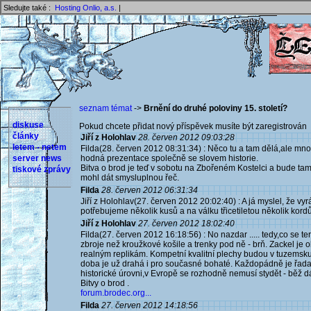
Sledujte také :
Hosting Onlio, a.s.
|
seznam témat
->
Brnění do druhé poloviny 15. století?
diskuse
Pokud chcete přidat nový příspěvek musíte být zaregistrován 
články
Jiří z Holohlav
28. červen 2012 09:03:28
letem - netem
Filda(28. červen 2012 08:31:34) : Něco tu a tam dělá,ale m
server news
hodná prezentace společně se slovem historie.
Bitva o brod je teď v sobotu na Zbořeném Kostelci a bude tam
tiskové zprávy
mohl dát smysluplnou řeč.
Filda
28. červen 2012 06:31:34
Jiří z Holohlav(27. červen 2012 20:02:40) : A já myslel, že vyrá
potřebujeme několik kusů a na válku třicetiletou několik kordů
Jiří z Holohlav
27. červen 2012 18:02:40
Filda(27. červen 2012 16:18:56) : No nazdar ..... tedy,co se t
zbroje než kroužkové košile a trenky pod ně - brň. Zackel je
realným replikám. Kompetní kvalitní plechy budou v tuzemsku 
doba je už drahá i pro současné bohaté. Každopádně je řada l
historické úrovni,v Evropě se rozhodně nemusí stydět - běž 
Bitvy o brod .
forum.brodec.org...
Filda
27. červen 2012 14:18:56