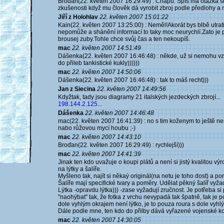
Broďan(22. květen 2007 16:29:49) : Chápu. Spíš má otázka s
zkušenosti když mu člověk dá vyrobit zbroj podle předlohy a 
Jiří z Holohlav
22. květen 2007 15:01:22
Kain(22. květen 2007 13:25:00) : Neměl!Akorát bys blbě utratil
nepomůže a shánění informací to taky moc neurychlí.Zato je p
brousej zuby.Tohle chce svůj čas a ten nekoupíš.
mac
22. květen 2007 14:51:49
Dášenka(22. květen 2007 16:46:48) : někde, už si nemohu vzp
do přileb tankistické kukly))))))
mac
22. květen 2007 14:50:06
Dášenka(22. květen 2007 16:46:48) : tak to máš recht)))
Jan z Siecina
22. květen 2007 14:49:56
Kdyžtak, tady jsou diagramy 21 italských jezdeckých zbrojí...
198.144.2.125...
Dášenka
22. květen 2007 14:46:48
mac(22. květen 2007 16:41:39) : no s tim koženym to ještě ne
nabo růžovou mycí houbu ;-)
mac
22. květen 2007 14:43:10
Broďan(22. květen 2007 16:29:49) : rychlejší)))
mac
22. květen 2007 14:41:39
Jinak ten kdo uvažuje o koupi plátů a není si jistý kvalitou vý
na lýtky a šalíře.
Myšleno tak, najít si někaý originál(na netu je toho dost) a por
Šalíře mají specifické tvary a poměry. Udělat pěkný šalíř vyžad
Lýtka -opravdu lýtka))) -zase vyžadují zručnost. Je potřeba si
"naohýbat" tak, že fotka z vrchu nevypadá tak špatně, tak je p
dole vyhlým okrajem není lýtko, je to pouza roura s dole vyhl
Dále podle mne, ten kdo do přilby dává vyřazené vojenské kož.
mac
22. květen 2007 14:30:05