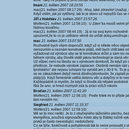
kove. Taky mi přijdou ty jeho zbroje nejvíc autentický, co se 
Imani
21. květen 2007 18:10:55
mac(21. květen 2007 08:17:29) : Ahoj, také zdravím! Uvažuji, že
Když vidím, jak jsi vytížený, tak to je skoro už nejvyšší čas se r
Jiří z Holohlav
21. květen 2007 15:57:26
Wolfen(21. květen 2007 12:58:10) : U Zdenˇka musíš velmi pře
řádnou kovařinu.
mac(21. květen 2007 08:44:19) : Já si na svuj kyris rozhodně 
upozornit,že to co je uděláno věrně do určité doby,umožnuje
mac
21. květen 2007 15:07:50
Rozhodně bych všem doporučil, když už si někde něco objednaj
nerozumím a neznám konstrukce plátů, měl bych chtít také orig
vyžadovat od výrobce aby se té konstrukce držel a sám nic nev
během výroby, aby člověk viděl jakou technologií je daná věc
Už vůbec není na škodu se s výrobcem domluvit, že když po
předloze, že nebude výrobek zaplacen. Osobně nemám rád v
tyrolského" ale nejsou schopni ho vyrobit ani z 30-ti %. To 
se se zákazníkem (když nemá důvěru)domluvím, že zaplatí po
pláty)))). Když řemeslník udělá dobrou věc a dotyčný si to ne
Každopádně si myslím, že když si člověk dá nějaké podobné po
říká že ano, si hned rozmyslí zda tu práci vzít,či nikoliv.
Broďan
21. květen 2007 11:41:20
Wolfen(21. květen 2007 12:58:10) : Podle fotek mi to přijde 
tam nevidím nic.
Siegfried
21. květen 2007 11:33:37
Wolfen(21. květen 2007 12:58:10) :
Mě se to moc nelíbí. Je to z obyčejného taženého plechu, bez
klempířina, používá signovačku místo aby ty žlábky ručně vykl
prvků je často neexistující, nedoložený.
Co se týče, funkčnosti a pohyblivosti tak to nelze posoudit z