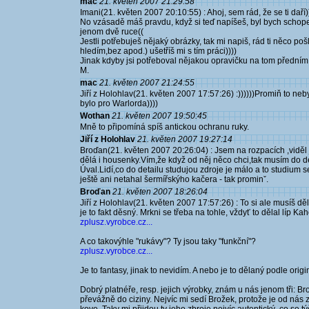
mac
21. květen 2007 21:29:58
Imani(21. květen 2007 20:10:55) : Ahoj, sem rád, že se ti daří)
No vzásadě máš pravdu, když si teď napíšeš, byl bych schope
jenom dvě ruce((
Jestli potřebuješ nějaký obrázky, tak mi napiš, rád ti něco pošlu
hledím,bez apod.) ušetříš mi s tím práci))))
Jinak kdyby jsi potřeboval nějakou opravičku na tom předním pl
M.
mac
21. květen 2007 21:24:55
Jiří z Holohlav(21. květen 2007 17:57:26) :))))))Promiň to neb
bylo pro Warlorda))))
Wothan
21. květen 2007 19:50:45
Mně to připomíná spíš antickou ochranu ruky.
Jiří z Holohlav
21. květen 2007 19:27:14
Broďan(21. květen 2007 20:26:04) : Jsem na rozpacích ,viděl
dělá i housenky.Vím,že když od něj něco chci,tak musím do de
Úval.Lidí,co do detailu studujou zdroje je málo a to studium
ještě ani netahal šermířskýho kačera - tak prominˇ.
Broďan
21. květen 2007 18:26:04
Jiří z Holohlav(21. květen 2007 17:57:26) : To si ale musíš děl
je to fakt děsný. Mrkni se třeba na tohle, vždyť to dělal líp Ka
zplusz.vyrobce.cz...
A co takovýhle "rukávy"? Ty jsou taky "funkční"?
zplusz.vyrobce.cz...
Je to fantasy, jinak to nevidím. A nebo je to dělaný podle origi
Dobrý platnéře, resp. jejich výrobky, znám u nás jenom tři: Bro
převážně do ciziny. Nejvíc mi sedí Brožek, protože je od ná