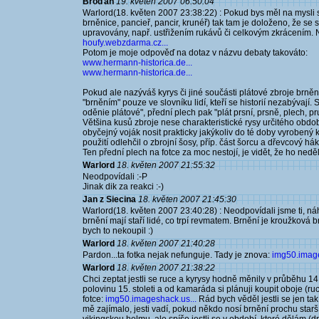
Broďan
19. květen 2007 06:50:04
Warlord(18. květen 2007 23:38:22) : Pokud bys měl na mysli sk
brněnice, pancieř, pancir, krunéř) tak tam je doloženo, že se s
upravovány, např. ustřižením rukávů či celkovým zkrácením. N
houfy.webzdarma.cz...
Potom je moje odpověď na dotaz v názvu debaty takováto:
www.hermann-historica.de...
www.hermann-historica.de...
Pokud ale nazýváš kyrys či jiné součásti plátové zbroje brněn
"brněním" pouze ve slovníku lidí, kteří se historií nezabývají.
oděnie plátové", přední plech pak "plát prsní, prsně, plech, pr
Většina kusů zbroje nese charakteristické rysy určitého období 
obyčejný voják nosit prakticky jakýkoliv do té doby vyrobený 
použití odlehčil o zbrojní šosy, příp. část šorcu a dřevcový hák
Ten přední plech na fotce za moc nestojí, je vidět, že ho neděl
Warlord
18. květen 2007 21:55:32
Neodpovídali :-P
Jinak dik za reakci :-)
Jan z Siecina
18. květen 2007 21:45:30
Warlord(18. květen 2007 23:40:28) : Neodpovídali jsme ti, 
brnění mají staří lidé, co trpí revmatem. Brnění je kroužková
bych to nekoupil :)
Warlord
18. květen 2007 21:40:28
Pardon...ta fotka nejak nefunguje. Tady je znova:
img50.image
Warlord
18. květen 2007 21:38:22
Chci zeptat jestli se ruce a kyrysy hodně měnily v průběhu 14.
polovinu 15. stoleti a od kamaráda si plánuji koupit oboje (r
fotce:
img50.imageshack.us...
Rád bych věděl jestli se jen ta
mě zajímalo, jesti vadí, pokud někdo nosí brnění prochu starší