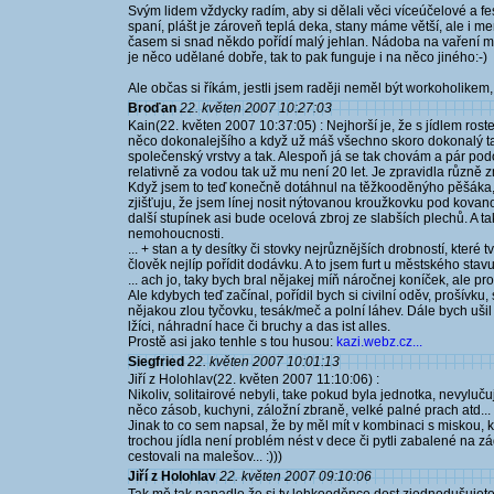
Svým lidem vždycky radím, aby si dělali věci víceúčelové a fes
spaní, plášt je zároveň teplá deka, stany máme větší, ale i me
časem si snad někdo pořídí malý jehlan. Nádoba na vaření může 
je něco udělané dobře, tak to pak funguje i na něco jiného:-)
Ale občas si říkám, jestli jsem raději neměl být workoholikem,
Broďan
22. květen 2007 10:27:03
Kain(22. květen 2007 10:37:05) : Nejhorší je, že s jídlem rost
něco dokonalejšího a když už máš všechno skoro dokonalý tak 
společenský vrstvy a tak. Alespoň já se tak chovám a pár pod
relativně za vodou tak už mu není 20 let. Je zpravidla různě
Když jsem to teď konečně dotáhnul na těžkooděnýho pěšáka, v
zjišťuju, že jsem línej nosit nýtovanou kroužkovku pod kovano
další stupínek asi bude ocelová zbroj ze slabších plechů. A ta
nemohoucnosti.
... + stan a ty desítky či stovky nejrůznějších drobností, které
člověk nejlíp pořídit dodávku. A to jsem furt u městského stavu
... ach jo, taky bych bral nějakej míň náročnej koníček, ale pro
Ale kdybych teď začínal, pořídil bych si civilní oděv, prošívk
nějakou zlou tyčovku, tesák/meč a polní láhev. Dále bych ušil
lžíci, náhradní hace či bruchy a das ist alles.
Prostě asi jako tenhle s tou husou:
kazi.webz.cz...
Siegfried
22. květen 2007 10:01:13
Jiří z Holohlav(22. květen 2007 11:10:06) :
Nikoliv, solitairové nebyli, take pokud byla jednotka, nevyluč
něco zásob, kuchyni, záložní zbraně, velké palné prach atd...
Jinak to co sem napsal, že by měl mít v kombinaci s miskou, 
trochou jídla není problém nést v dece či pytli zabalené na zá
cestovali na malešov... :)))
Jiří z Holohlav
22. květen 2007 09:10:06