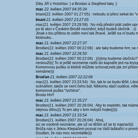
Diky Jiří z Holohlav :) a Brodan a Siegfried taky ;)
mac
22. květen 2007 04:35:34
Imani(22. květen 2007 01:27:05) : nebudu si přeci sekat do "vl
Imani
21. květen 2007 23:27:05
mac(21. květen 2007 23:29:58) : No můj přední plát zatím opra
po té akci v Českém Brodě nezmění, když budeš útočník. :-))
Jinak s tou přilbou to zatím není tak žhavé. Ještě na ní budu 
klobouku...
mac
21. květen 2007 22:27:37
Broďan(22. květen 2007 00:22:06) : ale taky budeme hrrr, se 
mac
21. květen 2007 22:26:50
Broďan(22. květen 2007 00:22:06) : )))))my budeme útočníci
neslouží((( To si ještě vezmeme radši do kapsáře jed na krysy
Komorovou pušku si klidně můžete schovat,neb jak zní přísloví
nemáme)))
Broďan
21. květen 2007 22:22:06
mac(21. květen 2007 23:33:54) : No, tak to se budu těšit. Lik
scénářem, takže se není čeho bát. Někomu stačí sudlice, někom
komorová puška "rychlice".
Broda Hrr!!
mac
21. květen 2007 21:35:27
Broďan(21. květen 2007 20:26:04) : Aby to nepletlo, tak máme 
stejnou dílnu))) To jen aby v tom nebylů hojkej))))
mac
21. květen 2007 21:33:54
Broďan(21. květen 2007 20:26:04) : Ahoj,
sic se osobně neznáme, ale už se těším až se to napraví)))
Bróža nás s Jirkou Klepačem pozval na Vaší taškařici o prvním
Doufám, že nás moc nezmlátíte)))