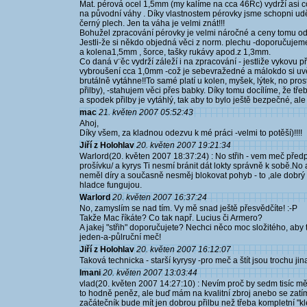
Mat. pérová ocel 1,5mm (my kalíme na cca 46Rc) vydrží asi
na původní váhy . Díky vlastnostem pérovky jsme schopni udě
černý plech. Jen ta váha je velmi znát!!!
Bohužel zpracování pérovky je velmi náročné a ceny tomu od
Jestli-že si někdo objedná věci z norm. plechu -doporučuje
a kolena1,5mm , šorce, tašky rukávy apod.z 1,3mm.
Co daná v¨ěc vydrží záleží i na zpracování - jestliže vykovu
vybroušení cca 1,0mm -což je sebevražedné a málokdo si uv
brutálně vytáhne!!To samé platí u kolen, myšek, lýtek, no pro
přilby), -stahujem věci přes babky. Díky tomu docílíme, že třeb
a spodek přilby je vytáhlý, tak aby to bylo ještě bezpečné, ale 
mac
21. květen 2007 05:52:43
Ahoj,
Díky všem, za kladnou odezvu k mé práci -velmi to potěší)!!!!
Jiří z Holohlav
20. květen 2007 19:21:34
Warlord(20. květen 2007 18:37:24) : No střih - vem meč pře
prošívku/ a kyrys Ti nesmí bránit dát lokty správně k sobě.
neměl díry a současně nesměj blokovat pohyb - to ,ale dobrý p
hladce fungujou.
Warlord
20. květen 2007 16:37:24
No, zamyslím se nad tím. Vy mě snad ještě přesvědčíte! :-P
Takže Mac říkáte? Co tak např. Lucius či Armero?
A jakej "střih" doporučujete? Nechci něco moc složitého, aby
jeden-a-půlruční meč!
Jiří z Holohlav
20. květen 2007 16:12:07
Taková technicka - starší kyrysy -pro meč a štít jsou trochu jin
Imani
20. květen 2007 13:03:44
vlad(20. květen 2007 14:27:10) : Nevím proč by sedm tisíc m
to hodně peněz, ale buď mám na kvalitní zbroj anebo se zatím 
začátečník bude mít jen dobrou přilbu než třeba kompletní "k