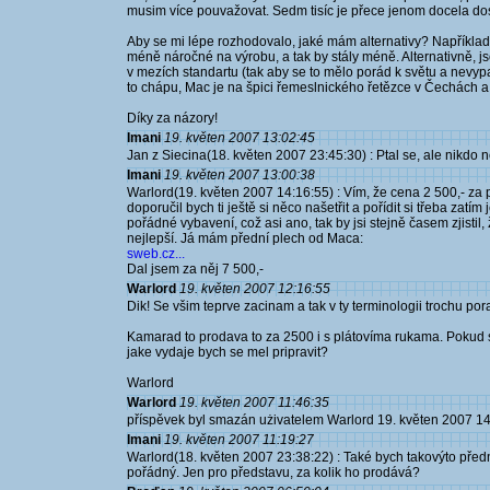
musim více pouvažovat. Sedm tisíc je přece jenom docela dos
Aby se mi lépe rozhodovalo, jaké mám alternativy? Například,
méně náročné na výrobu, a tak by stály méně. Alternativně, jso
v mezích standartu (tak aby se to mělo porád k světu a nevyp
to chápu, Mac je na špici řemeslnického řetězce v Čechách a 
Díky za názory!
Imani
19. květen 2007 13:02:45
Jan z Siecina(18. květen 2007 23:45:30) : Ptal se, ale nikdo n
Imani
19. květen 2007 13:00:38
Warlord(19. květen 2007 14:16:55) : Vím, že cena 2 500,- za p
doporučil bych ti ještě si něco našetřit a pořídit si třeba zatím
pořádné vybavení, což asi ano, tak by jsi stejně časem zjistil
nejlepší. Já mám přední plech od Maca:
sweb.cz...
Dal jsem za něj 7 500,-
Warlord
19. květen 2007 12:16:55
Dik! Se všim teprve zacinam a tak v ty terminologii trochu por
Kamarad to prodava to za 2500 i s plátovíma rukama. Pokud s
jake vydaje bych se mel pripravit?
Warlord
Warlord
19. květen 2007 11:46:35
příspěvek byl smazán użivatelem Warlord 19. květen 2007 1
Imani
19. květen 2007 11:19:27
Warlord(18. květen 2007 23:38:22) : Také bych takovýto přední
pořádný. Jen pro představu, za kolik ho prodává?