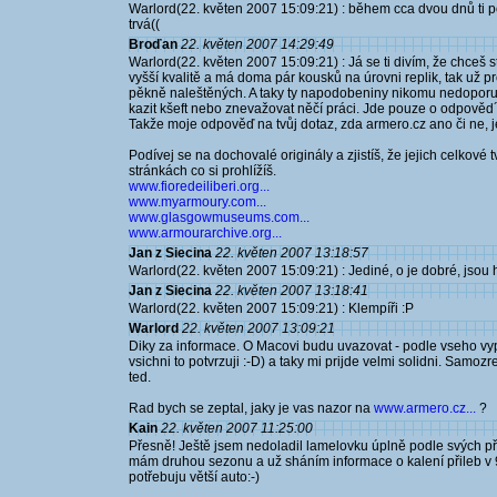
Warlord(22. květen 2007 15:09:21) : během cca dvou dnů ti p
trvá((
Broďan
22. květen 2007 14:29:49
Warlord(22. květen 2007 15:09:21) : Já se ti divím, že chceš
vyšší kvalitě a má doma pár kousků na úrovni replik, tak už
pěkně naleštěných. A taky ty napodobeniny nikomu nedoporu
kazit kšeft nebo znevažovat něčí práci. Jde pouze o odpověd´
Takže moje odpověď na tvůj dotaz, zda armero.cz ano či ne, 
Podívej se na dochovalé originály a zjistíš, že jejich celkové t
stránkách co si prohlížíš.
www.fioredeiliberi.org...
www.myarmoury.com...
www.glasgowmuseums.com...
www.armourarchive.org...
Jan z Siecina
22. květen 2007 13:18:57
Warlord(22. květen 2007 15:09:21) : Jediné, o je dobré, jsou hr
Jan z Siecina
22. květen 2007 13:18:41
Warlord(22. květen 2007 15:09:21) : Klempíři :P
Warlord
22. květen 2007 13:09:21
Diky za informace. O Macovi budu uvazovat - podle vseho vyp
vsichni to potvrzuji :-D) a taky mi prijde velmi solidni. Samoz
ted.
Rad bych se zeptal, jaky je vas nazor na
www.armero.cz...
?
Kain
22. květen 2007 11:25:00
Přesně! Ještě jsem nedoladil lamelovku úplně podle svých 
mám druhou sezonu a už sháním informace o kalení přileb v 9
potřebuju větší auto:-)