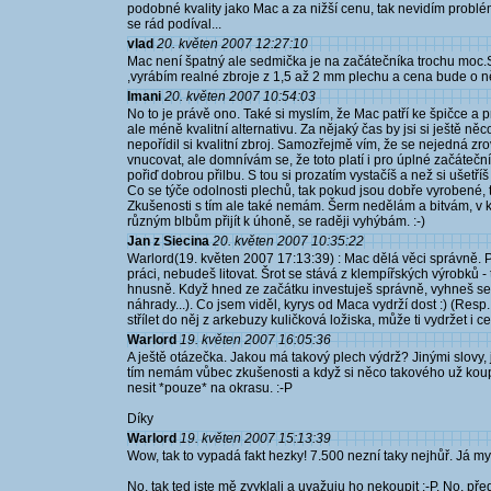
podobné kvality jako Mac a za nižší cenu, tak nevidím problé
se rád podíval...
vlad
20. květen 2007 12:27:10
Mac není špatný ale sedmička je na začátečníka trochu moc
,vyrábím realné zbroje z 1,5 až 2 mm plechu a cena bude o n
Imani
20. květen 2007 10:54:03
No to je právě ono. Také si myslím, že Mac patří ke špičce a p
ale méně kvalitní alternativu. Za nějaký čas by jsi si ještě něco 
nepořídil si kvalitní zbroj. Samozřejmě vím, že se nejedná zro
vnucovat, ale domnívám se, že toto platí i pro úplné začáteční
pořiď dobrou přilbu. S tou si prozatím vystačíš a než si ušetříš
Co se týče odolnosti plechů, tak pokud jsou dobře vyrobené, t
Zkušenosti s tím ale také nemám. Šerm nedělám a bitvám, v kt
různým blbům přijít k úhoně, se raději vyhýbám. :-)
Jan z Siecina
20. květen 2007 10:35:22
Warlord(19. květen 2007 17:13:39) : Mac dělá věci správně. 
práci, nebudeš litovat. Šrot se stává z klempířských výrobků -
hnusně. Když hned ze začátku investuješ správně, vyhneš se
náhrady...). Co jsem viděl, kyrys od Maca vydrží dost :) (Re
střílet do něj z arkebuzy kuličková ložiska, může ti vydržet i cel
Warlord
19. květen 2007 16:05:36
A ještě otázečka. Jakou má takový plech výdrž? Jinými slovy, 
tím nemám vůbec zkušenosti a když si něco takového už koupím
nesit *pouze* na okrasu. :-P
Díky
Warlord
19. květen 2007 15:13:39
Wow, tak to vypadá fakt hezky! 7.500 nezní taky nejhůř. Já mys
No, tak ted jste mě zvyklali a uvažuju ho nekoupit :-P. No, př