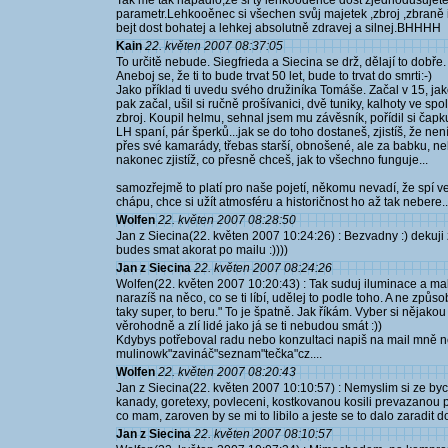
Tak mě tak napadlo,že si ty lehkooděnce dost zjednodušujete
parametr.Lehkooěnec si všechen svůj majetek ,zbroj ,zbraně 
bejt dost bohatej a lehkej absolutně zdravej a silnej.BHHHH
Kain
22. květen 2007 08:37:05
To určitě nebude. Siegfrieda a Siecina se drž, dělají to dobře
Aneboj se, že ti to bude trvat 50 let, bude to trvat do smrti:-)
Jako příklad ti uvedu svého družiníka Tomáše. Začal v 15, ja
pak začal, ušil si ručně prošívanici, dvě tuniky, kalhoty ve spol
zbroj. Koupil helmu, sehnal jsem mu závěsník, pořídil si čapk
LH spaní, pár šperků...jak se do toho dostaneš, zjistíš, že není
přes své kamarády, třebas starší, obnošené, ale za babku, neb
nakonec zjistíž, co přesně chceš, jak to všechno funguje...
samozřejmě to platí pro naše pojetí, někomu nevadí, že spí v
chápu, chce si užít atmosféru a historičnost ho až tak nebere...
Wolfen
22. květen 2007 08:28:50
Jan z Siecina(22. květen 2007 10:24:26) : Bezvadny :) dekuji za
budes smat akorat po mailu :))))
Jan z Siecina
22. květen 2007 08:24:26
Wolfen(22. květen 2007 10:20:43) : Tak suduj iluminace a malb
narazíš na něco, co se ti líbí, udělej to podle toho. A ne způsob
taky super, to beru." To je špatně. Jak říkám. Vyber si nějako
věrohodně a zlí lidé jako já se ti nebudou smát :))
Kdybys potřeboval radu nebo konzultaci napiš na mail mně ne
mulinowk"zavináč"seznam"tečka"cz....
Wolfen
22. květen 2007 08:20:43
Jan z Siecina(22. květen 2007 10:10:57) : Nemyslim si ze byc
kanady, goretexy, povleceni, kostkovanou kosili prevazanou p
co mam, zaroven by se mi to libilo a jeste se to dalo zaradit do
Jan z Siecina
22. květen 2007 08:10:57