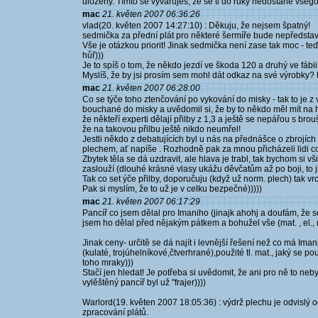
uloženy. Tímto se vyvaruješ, že se ti do ruky nedostane všego
mac
21. květen 2007 06:36:26
vlad(20. květen 2007 14:27:10) : Děkuju, že nejsem špatný!
sedmička za přední plát pro některé šermíře bude nepředstavi
Vše je otázkou priorit! Jinak sedmička není zase tak moc - teď
hůř)))
Je to spíš o tom, že někdo jezdí ve škoda 120 a druhý ve fábii
Myslíš, že by jsi prosím sem mohl dát odkaz na své výrobky? 
mac
21. květen 2007 06:28:00
Co se týče toho ztenčování po vykování do misky - tak to je z 
bouchané do misky a uvědomil si, že by to někdo měl mít na 
že někteří experti dělají přilby z 1,3 a ještě se nepářou s bro
že na takovou přilbu ještě nikdo neumřel!
Jestli někdo z debatujících byl u nás na přednášce o zbrojíc
plechem, ať napíše . Rozhodně pak za mnou přicházeli lidi c
Zbytek těla se dá uzdravit, ale hlava je trabl, tak bychom si vši
zaslouží (dlouhé krásné vlasy ukážu děvčatům až po boji, to ji
Tak co set ýče přilby, doporučuju (když už norm. plech) tak vr
Pak si myslím, že to už je v celku bezpečné)))))
mac
21. květen 2007 06:17:29
Pancíř co jsem dělal pro Imaniho (jinajk ahohj a doufám, že se
jsem ho dělal před nějakým pátkem a bohužel vše (mat. , el.,
Jinak ceny- určitě se dá najít i levnější řešení než co má Iman
(kulaté, trojúhelníkové,čtverhrané),použité tl. mat., jaký se p
toho mraky)))
Stačí jen hledat! Je potřeba si uvědomit, že ani pro ně to neb
vylěštěný pancíř byl už "frajer))))
Warlord(19. květen 2007 18:05:36) : výdrž plechu je odvislý od 
zpracování plátů.