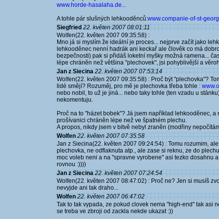
www.horde-hasalaha.de...
A tohle pár slušných lehkooděnců:
www.companie-of-st-george
Siegfried
22. květen 2007 08:01:11
Wolfen(22. květen 2007 09:35:58) :
Mno já si myslím že ideální je proces... nejprve začít jako lehk
lehkooděnec nenní hadrák ani keckař ale člověk co má dobrou
bezpečnosti) pak si přidáš loketní myšky možná ramena... čase
lépe chráněn než většina "plechovek", jsi pohyblivější a věroh
Jan z Siecina
22. květen 2007 07:53:14
Wolfen(22. květen 2007 09:35:58) : Proč být "plechovka"? Tom
lidé smějí? Rozuměj, pro mě je plechovka třeba tohle :
www.oo
nebo nobil, to už je jiná... nebo taky tohle (ten vzadu u stánku
nekomentuju.
Proč na to "házet bobek"? Já jsem například lehkooděnec, a n
prošívanici chráněn lépe než ve špatném plechu.
A propos, nikdy jsem v bitvě nebyl zraněn (modřiny nepočítám
Wolfen
22. květen 2007 07:35:58
Jan z Siecina(22. květen 2007 09:24:54) : Tomu rozumim, ale k
plechovka, ne odflaknuta atp., ale zase si reknu, ze do plech
moc voleb neni a na "spravne vyrobene" asi tezko dosahnu a
rovnou :))))
Jan z Siecina
22. květen 2007 07:24:54
Wolfen(22. květen 2007 08:47:02) : Proč ne? Jen si musíš zv
nevyjde ani tak draho...
Wolfen
22. květen 2007 06:47:02
Tak to tak vypada, ze pokud clovek nema "high-end" tak asi 
se treba ve zbroji od zackla nekde ukazat :))