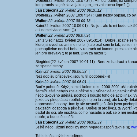
Wolfen(22. květen 2007 10:07:34) : Mimochodem, na kompro
kompromis stejné slovo jako ojeb, jen zní trochu lépe? :))
Jan z Siecina
22. květen 2007 08:10:12
Wolfen(22. květen 2007 10:07:34) : Kain hezky popsal, co by p
Wolfen
22. květen 2007 08:09:18
Kain(22. květen 2007 10:06:01) : No jo .. ale to mi bude tak 
asi nemel vlacet sam :)))
Wolfen
22. květen 2007 08:07:34
Jan z Siecina(22. květen 2007 09:53:14) : Dobre, spatne sem 
ktere jsi uvedl se ani me nelibi :) ale bral sem to tak, ze se 
pochopitelne nechci behat v rourach od kamen, presto ale hl
jen pro drevaky :) to je fakt. Diky za nazor :)
Siegfried(22. květen 2007 10:01:11) : Beru ze hadraci a kanad
ze spatne strany ...
Kain
22. květen 2007 08:06:53
Než dopíšu příspěvek, jsou tu tři podobné:-)))
Kain
22. květen 2007 08:06:01
Buď v pohodě. Když jsem si kolem roku 2000-2001 ušil ručně
šermíři ještě nebylo zcela běžné si ji vůbec dělat, natož ručn
něco takového uděláš, pochopíš kouzlo toho dělat to jinak. V
jezdec v plnoplátech potřebuje nejen tu zbroj, ale každý det
doprovodné osoby...tam ty ale nesměřuješ. Jak jsem pochopil,
pak začni odspoda a přidávej. Udělej si prošívku, ta vydrží. Po
padat do očí, ale mazlika, co ho nasadíš a pak se o něj nesta
dobře, a bude tě to těšit...
Jan z Siecina
22. květen 2007 08:02:39
Ještě něco. Jízdní nobil by mohl vypadat aspoň takhle :)))
www
Tohle je špatný lehkooděnec :