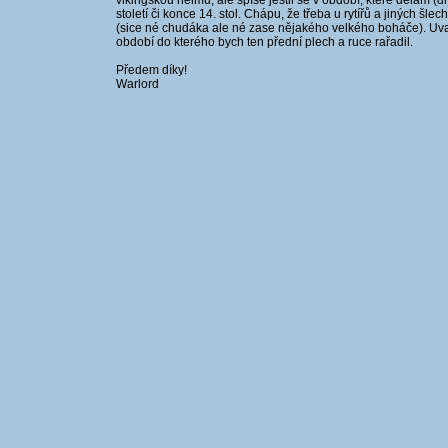
vikingskou helmu, ale spíše jestli se v období, které dělám (d
století či konce 14. stol. Chápu, že třeba u rytířů a jiných šl
(sice né chudáka ale né zase nějakého velkého boháče). Uva
období do kterého bych ten přední plech a ruce rařadil.
Předem díky!
Warlord