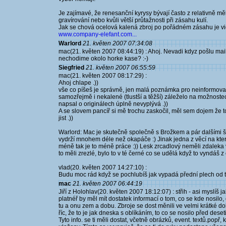
Je zajímavé, že renesanční kyrysy bývají často z relativně m
gravírování nebo kvůli větší průtažnosti při zásahu kulí.
Jak se chová ocelová kalená zbroj po pořádném zásahu je vid
www.company-elefant.com...
Warlord
21. květen 2007 07:34:08
mac(21. květen 2007 08:44:19) : Ahoj. Nevadi kdyz pošlu mail
nechodime okolo horke kase? :-)
Siegfried
21. květen 2007 06:55:59
mac(21. květen 2007 08:17:29) :
Ahoj chlape .))
vše co píšeš je správně, jen malá poznámka pro neinformované,
samozřejmě i nekalené (tlustší a těžší) záleželo na možnostec
napsal o originálech úplně nevyplývá .))
A se slovem pancíř si mě trochu zaskočil, měl sem dojem že to
jist .))
Warlord: Mac je skutečně společně s Brožkem a pár dalšími šp
vydrží mnohem déle než okapáče :) Jinak jedna z věcí na které 
méně tak je to méně práce :)) Lesk zrcadlový neměli zdaleka 
to měli zrezlé, bylo to v té černé co se udělá když to vyndáš z o
vlad(20. květen 2007 14:27:10) :
Budu moc rád když se pochlubíš jak vypadá přední plech od t
mac
21. květen 2007 06:44:19
Jiří z Holohlav(20. květen 2007 18:12:07) : střih - asi myslíš
platnéř by měl mít dostatek informací o tom, co se kde nosilo,
tu a onu zem a dobu. Zbroje se dost měnili ve velmi krátké d
říc, že to je jak dneska s oblíkáním, to co se nosilo před des
Tyto info. se ti měli dostat, včetně obrázků, event. textů.popř,